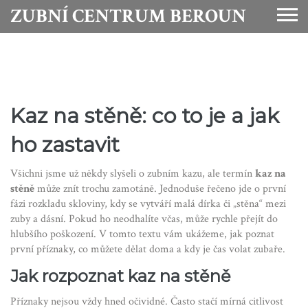
ZUBNÍ CENTRUM BEROUN
Kaz na stěně: co to je a jak
ho zastavit
Všichni jsme už někdy slyšeli o zubním kazu, ale termín
kaz na
stěně
může znít trochu zamotáně. Jednoduše řečeno jde o první
fázi rozkladu skloviny, kdy se vytváří malá dírka či „stěna“ mezi
zuby a dásní. Pokud ho neodhalíte včas, může rychle přejít do
hlubšího poškození. V tomto textu vám ukážeme, jak poznat
první příznaky, co můžete dělat doma a kdy je čas volat zubaře.
Jak rozpoznat kaz na stěně
Příznaky nejsou vždy hned očividné. Často stačí mírná citlivost