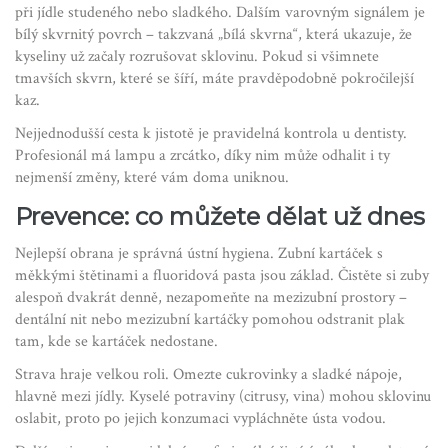
při jídle studeného nebo sladkého. Dalším varovným signálem je
bílý skvrnitý povrch – takzvaná „bílá skvrna“, která ukazuje, že
kyseliny už začaly rozrušovat sklovinu. Pokud si všimnete
tmavších skvrn, které se šíří, máte pravděpodobně pokročilejší
kaz.
Nejjednodušší cesta k jistotě je pravidelná kontrola u dentisty.
Profesionál má lampu a zrcátko, díky nim může odhalit i ty
nejmenší změny, které vám doma uniknou.
Prevence: co můžete dělat už dnes
Nejlepší obrana je správná ústní hygiena. Zubní kartáček s
měkkými štětinami a fluoridová pasta jsou základ. Čistěte si zuby
alespoň dvakrát denně, nezapomeňte na mezizubní prostory –
dentální nit nebo mezizubní kartáčky pomohou odstranit plak
tam, kde se kartáček nedostane.
Strava hraje velkou roli. Omezte cukrovinky a sladké nápoje,
hlavně mezi jídly. Kyselé potraviny (citrusy, vina) mohou sklovinu
oslabit, proto po jejich konzumaci vypláchněte ústa vodou.