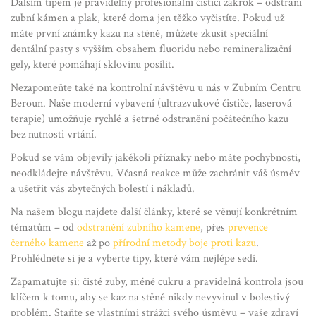
Dalším tipem je pravidelný profesionální čistící zákrok – odstraní
zubní kámen a plak, které doma jen těžko vyčistíte. Pokud už
máte první známky kazu na stěně, můžete zkusit speciální
dentální pasty s vyšším obsahem fluoridu nebo remineralizační
gely, které pomáhají sklovinu posílit.
Nezapomeňte také na kontrolní návštěvu u nás v Zubním Centru
Beroun. Naše moderní vybavení (ultrazvukové čističe, laserová
terapie) umožňuje rychlé a šetrné odstranění počátečního kazu
bez nutnosti vrtání.
Pokud se vám objevily jakékoli příznaky nebo máte pochybnosti,
neodkládejte návštěvu. Včasná reakce může zachránit váš úsměv
a ušetřit vás zbytečných bolestí i nákladů.
Na našem blogu najdete další články, které se věnují konkrétním
tématům – od
odstranění zubního kamene
, přes
prevence
černého kamene
až po
přírodní metody boje proti kazu
.
Prohlédněte si je a vyberte tipy, které vám nejlépe sedí.
Zapamatujte si: čisté zuby, méně cukru a pravidelná kontrola jsou
klíčem k tomu, aby se kaz na stěně nikdy nevyvinul v bolestivý
problém. Staňte se vlastními strážci svého úsměvu – vaše zdraví