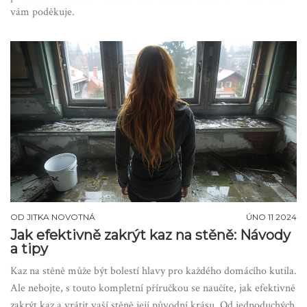
vám poděkuje.
OD
JITKA NOVOTNÁ
ÚNO 11 2024
Jak efektivně zakrýt kaz na stěně: Návody
a tipy
Kaz na stěně může být bolestí hlavy pro každého domácího kutila.
Ale nebojte, s touto kompletní příručkou se naučíte, jak efektivně
zakrýt kaz a vrátit vaší stěně její původní krásu. Od jednoduchých