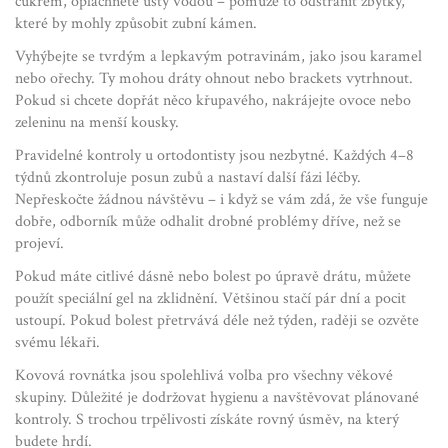
cukrem, opláchněte ústy vodou – pomůže to odstranit zbytky,
které by mohly způsobit zubní kámen.
Vyhýbejte se tvrdým a lepkavým potravinám, jako jsou karamel
nebo ořechy. Ty mohou dráty ohnout nebo brackets vytrhnout.
Pokud si chcete dopřát něco křupavého, nakrájejte ovoce nebo
zeleninu na menší kousky.
Pravidelné kontroly u ortodontisty jsou nezbytné. Každých 4–8
týdnů zkontroluje posun zubů a nastaví další fázi léčby.
Nepřeskočte žádnou návštěvu – i když se vám zdá, že vše funguje
dobře, odborník může odhalit drobné problémy dříve, než se
projeví.
Pokud máte citlivé dásně nebo bolest po úpravě drátu, můžete
použít speciální gel na zklidnění. Většinou stačí pár dní a pocit
ustoupí. Pokud bolest přetrvává déle než týden, raději se ozvěte
svému lékaři.
Kovová rovnátka jsou spolehlivá volba pro všechny věkové
skupiny. Důležité je dodržovat hygienu a navštěvovat plánované
kontroly. S trochou trpělivosti získáte rovný úsměv, na který
budete hrdí.