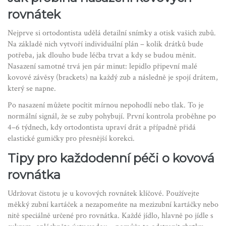
rovnátek
Nejprve si ortodontista udělá detailní snímky a otisk vašich zubů.
Na základě nich vytvoří individuální plán – kolik drátků bude
potřeba, jak dlouho bude léčba trvat a kdy se budou měnit.
Nasazení samotné trvá jen pár minut: lepidlo připevní malé
kovové závěsy (brackets) na každý zub a následně je spojí drátem,
který se napne.
Po nasazení můžete pocítit mírnou nepohodlí nebo tlak. To je
normální signál, že se zuby pohybují. První kontrola proběhne po
4–6 týdnech, kdy ortodontista upraví drát a případně přidá
elastické gumičky pro přesnější korekci.
Tipy pro každodenní péči o kovová
rovnátka
Udržovat čistotu je u kovových rovnátek klíčové. Používejte
měkký zubní kartáček a nezapomeňte na mezizubní kartáčky nebo
nitě speciálně určené pro rovnátka. Každé jídlo, hlavně po jídle s