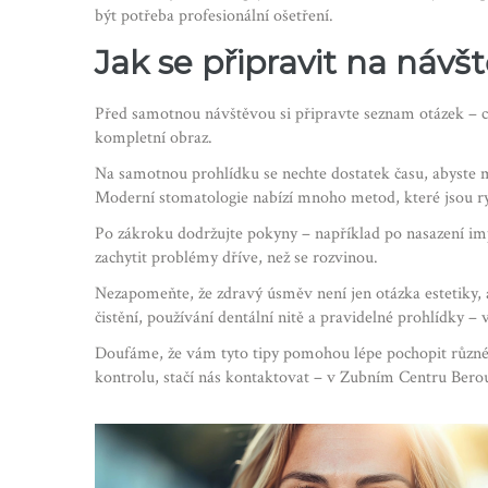
být potřeba profesionální ošetření.
Jak se připravit na náv
Před samotnou návštěvou si připravte seznam otázek – co 
kompletní obraz.
Na samotnou prohlídku se nechte dostatek času, abyste mo
Moderní stomatologie nabízí mnoho metod, které jsou ry
Po zákroku dodržujte pokyny – například po nasazení imp
zachytit problémy dříve, než se rozvinou.
Nezapomeňte, že zdravý úsměv není jen otázka estetiky, a
čistění, používání dentální nitě a pravidelné prohlídky –
Doufáme, že vám tyto tipy pomohou lépe pochopit různé m
kontrolu, stačí nás kontaktovat – v Zubním Centru Berou