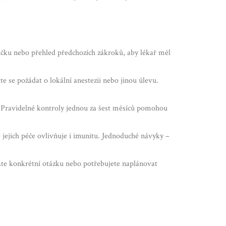
rtičku nebo přehled předchozích zákroků, aby lékař měl
e se požádat o lokální anestezii nebo jinou úlevu.
. Pravidelné kontroly jednou za šest měsíců pomohou
 jejich péče ovlivňuje i imunitu. Jednoduché návyky –
áte konkrétní otázku nebo potřebujete naplánovat