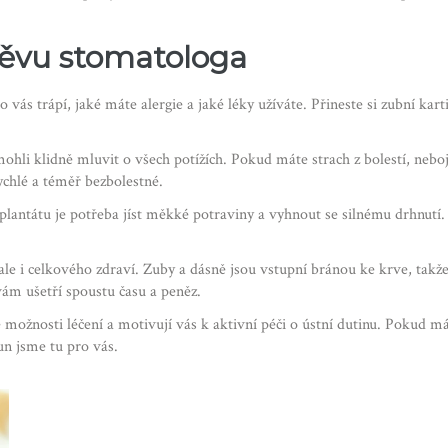
štěvu stomatologa
vás trápí, jaké máte alergie a jaké léky užíváte. Přineste si zubní ka
hli klidně mluvit o všech potížích. Pokud máte strach z bolestí, nebojt
chlé a téměř bezbolestné.
lantátu je potřeba jíst měkké potraviny a vyhnout se silnému drhnutí
le i celkového zdraví. Zuby a dásně jsou vstupní bránou ke krve, takže
 vám ušetří spoustu času a peněz.
ožnosti léčení a motivují vás k aktivní péči o ústní dutinu. Pokud m
n jsme tu pro vás.