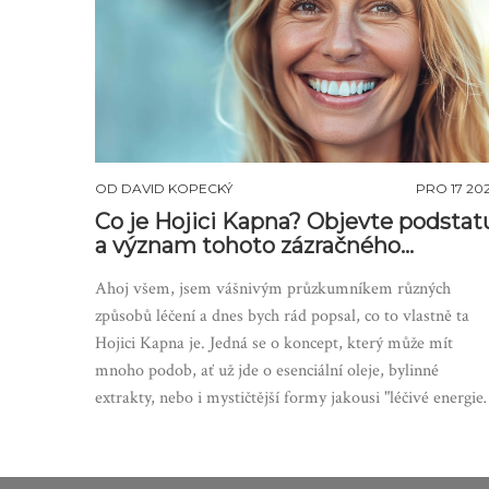
OD
DAVID KOPECKÝ
PRO 17 20
Co je Hojici Kapna? Objevte podstat
a význam tohoto zázračného
konceptu
Ahoj všem, jsem vášnivým průzkumníkem různých
způsobů léčení a dnes bych rád popsal, co to vlastně ta
Hojici Kapna je. Jedná se o koncept, který může mít
mnoho podob, ať už jde o esenciální oleje, bylinné
extrakty, nebo i mystičtější formy jakousi "léčivé energie"
Tato kapka symbolizuje v léčení jakýsi moment pochope
a uzdravení. Fascinuje mě, jak prostá věc může mít tak
hluboký význam a účinek. A věřte mi, že když se s touto