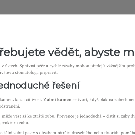
řebujete vědět, abyste m
ti v ústech. Správná péče a rychlé zásahy mohou předejít vážnějším pr
návštěvu stomatologa připravit.
jednoduché řešení
 kámen, kaz a citlivost.
Zubní kámen
se tvoří, když plak na zubech ne
odstranění.
 může vést až ke ztrátě zubu. Prevence je jednoduchá – čistit si zuby 
 strukturu zubu.
Speciální zubní pasty s obsahem nitrátu draselného nebo fluoridu pomáh