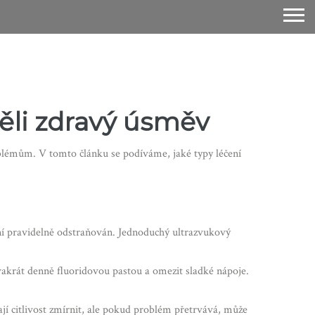
ěli zdravý úsměv
oblémům. V tomto článku se podíváme, jaké typy léčení
ní pravidelně odstraňován. Jednoduchý ultrazvukový
dvakrát denně fluoridovou pastou a omezit sladké nápoje.
ají citlivost zmírnit, ale pokud problém přetrvává, může