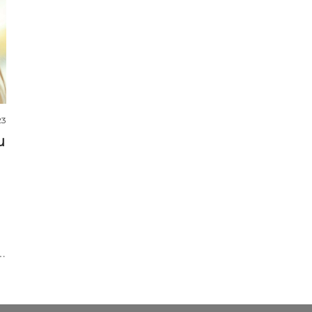
23
u
.
ní