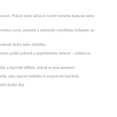
že porazit. Pokud máte sklon k tvorbě černého kamene nebo
čerstvému ovoci, zelenině a mléčným výrobkům bohatým na
škozit dráty nebo sklíčítko.
scence podle pokynů a nepřehánějte četnost – jednou za
ým a lepivým jídlům, dokud se ústa nezotaví.
uchá, jako špatná technika či nesprávný kartáček.
 zubů každý den.