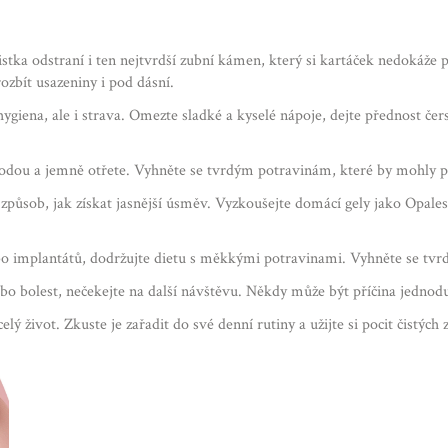
čistka odstraní i ten nejtvrdší zubní kámen, který si kartáček nedoká
ozbít usazeniny i pod dásní.
ygiena, ale i strava. Omezte sladké a kyselé nápoje, dejte přednost 
odou a jemně otřete. Vyhněte se tvrdým potravinám, které by mohly po
 způsob, jak získat jasnější úsměv. Vyzkoušejte domácí gely jako Opale
o implantátů, dodržujte dietu s měkkými potravinami. Vyhněte se tvrd
nebo bolest, nečekejte na další návštěvu. Někdy může být příčina jednod
 život. Zkuste je zařadit do své denní rutiny a užijte si pocit čistých