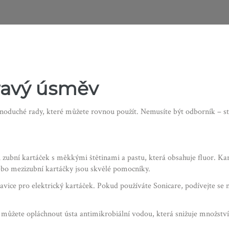
dravý úsměv
noduché rady, které můžete rovnou použít. Nemusíte být odborník – st
si zubní kartáček s měkkými štětinami a pastu, která obsahuje fluor. K
nebo mezizubní kartáčky jsou skvělé pomocníky.
hlavice pro elektrický kartáček. Pokud používáte Sonicare, podívejte se
si můžete opláchnout ústa antimikrobiální vodou, která snižuje množst