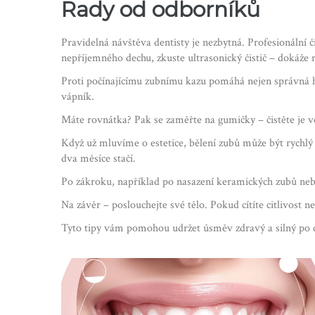
Rady od odborníků
Pravidelná návštěva dentisty je nezbytná. Profesionální 
nepříjemného dechu, zkuste ultrasonický čistič – dokáže r
Proti počínajícímu zubnímu kazu pomáhá nejen správná h
vápník.
Máte rovnátka? Pak se zaměřte na gumičky – čistěte je v
Když už mluvíme o estetice, bělení zubů může být rychlý
dva měsíce stačí.
Po zákroku, například po nasazení keramických zubů neb
Na závěr – poslouchejte své tělo. Pokud cítíte citlivost 
Tyto tipy vám pomohou udržet úsměv zdravý a silný po celý