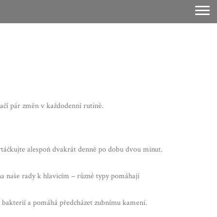
ačí pár změn v každodenní rutině.
artáčkujte alespoň dvakrát denně po dobu dvou minut.
 na naše rady k hlavicím – různé typy pomáhají
ví bakterií a pomáhá předcházet zubnímu kameni.