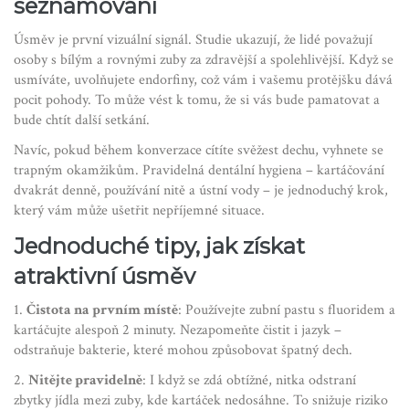
seznamování
Úsměv je první vizuální signál. Studie ukazují, že lidé považují
osoby s bílým a rovnými zuby za zdravější a spolehlivější. Když se
usmíváte, uvolňujete endorfiny, což vám i vašemu protějšku dává
pocit pohody. To může vést k tomu, že si vás bude pamatovat a
bude chtít další setkání.
Navíc, pokud během konverzace cítíte svěžest dechu, vyhnete se
trapným okamžikům. Pravidelná dentální hygiena – kartáčování
dvakrát denně, používání nitě a ústní vody – je jednoduchý krok,
který vám může ušetřit nepříjemné situace.
Jednoduché tipy, jak získat
atraktivní úsměv
1.
Čistota na prvním místě
: Používejte zubní pastu s fluoridem a
kartáčujte alespoň 2 minuty. Nezapomeňte čistit i jazyk –
odstraňuje bakterie, které mohou způsobovat špatný dech.
2.
Nitějte pravidelně
: I když se zdá obtížné, nitka odstraní
zbytky jídla mezi zuby, kde kartáček nedosáhne. To snižuje riziko