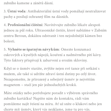
zubního kamene a zánětů dásní.
3.
Ústní voda
: Antibakteriální ústní vody pomáhají neutralizovat
pachy a posilují ochranný film na dásních.
4.
Profesionální čištění
: Navštěvujte zubního lékaře alespoň
jednou za půl roku. Ultrasonické čističe, které nabízíme v Zubním
centru Beroun, dokážou odstranit i ten nejodolnější kámen bez
bolesti.
5.
Vyhněte se špatným návykům
: Omezte konzumaci
cukrových a kyselých nápojů, kouření a nadměrného pití kávy.
Tyto faktory přispívají k zabarvení a erozím skloviny.
Když se o úsměv staráte, zvýšíte nejen své šance při setkání s
mužem, ale také si udržíte zdraví ústní dutiny po celý život.
Nezapomeňte, že přirozený a sebejistý úsměv je největším
magnetem – stačí jen pár jednoduchých kroků.
Máte otázky nebo potřebujete poradit s výběrem správného
zubního kartáčku? Napište nám do kontaktu, rádi vám
pomůžeme najít řešení na míru. Ať už sníte o klukovi nebo jen
chcete mít úsměv, který vás nezklame, jsme tu pro vás.