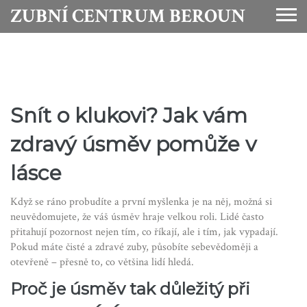
ZUBNÍ CENTRUM BEROUN
Snít o klukovi? Jak vám
zdravý úsměv pomůže v
lásce
Když se ráno probudíte a první myšlenka je na něj, možná si
neuvědomujete, že váš úsměv hraje velkou roli. Lidé často
přitahují pozornost nejen tím, co říkají, ale i tím, jak vypadají.
Pokud máte čisté a zdravé zuby, působíte sebevědoměji a
otevřeně – přesně to, co většina lidí hledá.
Proč je úsměv tak důležitý při