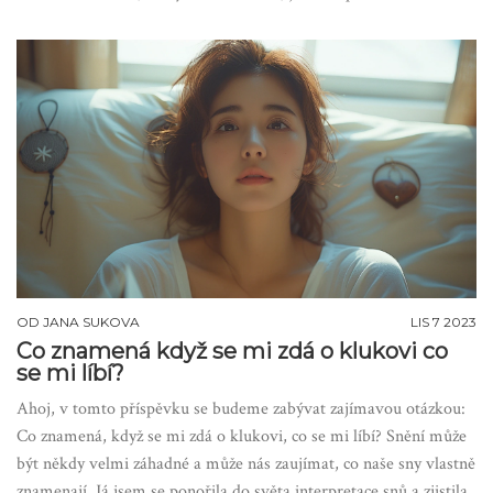
OD
JANA SUKOVA
LIS 7 2023
Co znamená když se mi zdá o klukovi co
se mi líbí?
Ahoj, v tomto příspěvku se budeme zabývat zajímavou otázkou:
Co znamená, když se mi zdá o klukovi, co se mi líbí? Snění může
být někdy velmi záhadné a může nás zaujímat, co naše sny vlastně
znamenají. Já jsem se ponořila do světa interpretace snů a zjistila