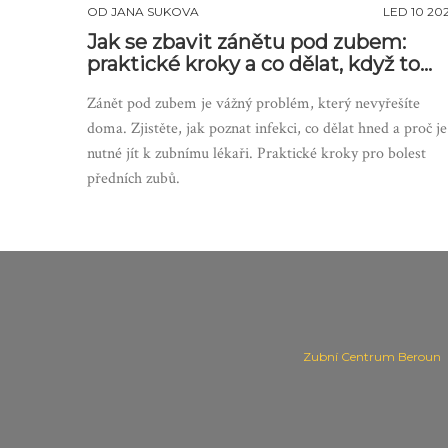
OD
JANA SUKOVA
LED 10 20
Jak se zbavit zánětu pod zubem:
praktické kroky a co dělat, když to
bolí
Zánět pod zubem je vážný problém, který nevyřešíte
doma. Zjistěte, jak poznat infekci, co dělat hned a proč je
nutné jít k zubnímu lékaři. Praktické kroky pro bolest
předních zubů.
Zubní Centrum Beroun