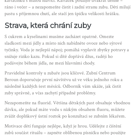
kartáčinku s malou hlavicí. Kartáček použijte dvakrát denně –
ráno i večer – a nezapomeňte čistit i zadní stranu zubu. Děti milují
pastu s příjemnou chutí, ale stačí jen špičku velikosti hrášku.
Strava, která chrání zuby
S cukrem a kyselinami musíme zacházet opatrně. Omezte
sladkosti mezi jídly a místo nich nabídněte ovoce nebo sýrové
tyčinky. Voda je nejlepší nápoj; pomáhá vyplavit zbytky potravy a
snižuje riziko kazu. Pokud si dítě dopřává džus, raději ho
podávejte během jídla, ne mezi hlavními chody.
Pravidelné kontroly u zubaře jsou klíčové. Zubní Centrum
Beroun doporučuje první návštěvu už ve věku jednoho roku a
následně každých šest měsíců. Odborník vám ukáže, jak čistit
zuby správně, a včas zachytí případné problémy.
Nezapomeňte na fluorid. Většina dětských past obsahuje vhodnou
dávku, ale pokud máte vodu s nízkým obsahem fluoru, můžete
zvážit doplňkový ústní roztok po konzultaci se zubním lékařem.
Motivace dětí funguje nejlépe, když je hrou. Udělejte z čištění
zubů součást rituálu – zapněte oblíbenou písničku nebo použijte