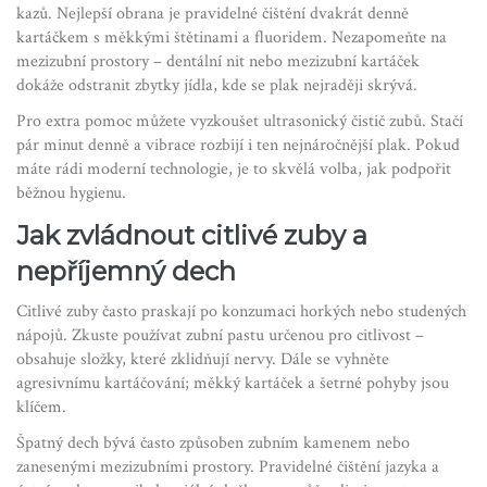
kazů. Nejlepší obrana je pravidelné čištění dvakrát denně
kartáčkem s měkkými štětinami a fluoridem. Nezapomeňte na
mezizubní prostory – dentální nit nebo mezizubní kartáček
dokáže odstranit zbytky jídla, kde se plak nejraději skrývá.
Pro extra pomoc můžete vyzkoušet ultrasonický čistič zubů. Stačí
pár minut denně a vibrace rozbijí i ten nejnáročnější plak. Pokud
máte rádi moderní technologie, je to skvělá volba, jak podpořit
běžnou hygienu.
Jak zvládnout citlivé zuby a
nepříjemný dech
Citlivé zuby často praskají po konzumaci horkých nebo studených
nápojů. Zkuste používat zubní pastu určenou pro citlivost –
obsahuje složky, které zklidňují nervy. Dále se vyhněte
agresivnímu kartáčování; měkký kartáček a šetrné pohyby jsou
klíčem.
Špatný dech bývá často způsoben zubním kamenem nebo
zanesenými mezizubními prostory. Pravidelné čištění jazyka a