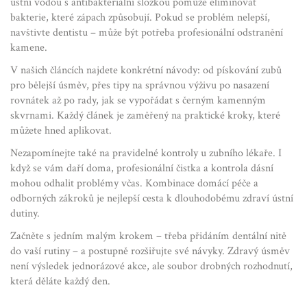
ústní vodou s antibakteriální složkou pomůže eliminovat
bakterie, které zápach způsobují. Pokud se problém nelepší,
navštivte dentistu – může být potřeba profesionální odstranění
kamene.
V našich článcích najdete konkrétní návody: od pískování zubů
pro bělejší úsměv, přes tipy na správnou výživu po nasazení
rovnátek až po rady, jak se vypořádat s černým kamenným
skvrnami. Každý článek je zaměřený na praktické kroky, které
můžete hned aplikovat.
Nezapomínejte také na pravidelné kontroly u zubního lékaře. I
když se vám daří doma, profesionální čistka a kontrola dásní
mohou odhalit problémy včas. Kombinace domácí péče a
odborných zákroků je nejlepší cesta k dlouhodobému zdraví ústní
dutiny.
Začněte s jedním malým krokem – třeba přidáním dentální nitě
do vaší rutiny – a postupně rozšiřujte své návyky. Zdravý úsměv
není výsledek jednorázové akce, ale soubor drobných rozhodnutí,
která děláte každý den.