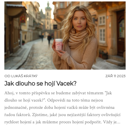
OD
LUKÁŠ KRÁTKÝ
ZÁŘ 11 2023
Jak dlouho se hojí Vacek?
Ahoj, v tomto příspěvku se budeme zabývat tématem "Jak
dlouho se hojí vacek?". Odpovědi na toto téma nejsou
jednoznačné, protože doba hojení vačků může být ovlivněna
řadou faktorů. Zjistíme, jaké jsou nejčastější faktory ovlivňující
rychlost hojení a jak můžeme proces hojení podpořit. Vždy je
důležité zachovat čistotu zranění a dodržovat rady odborníků. Tak