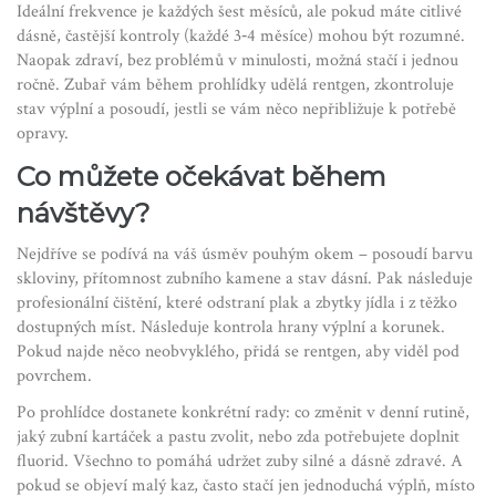
Ideální frekvence je každých šest měsíců, ale pokud máte citlivé
dásně, častější kontroly (každé 3‑4 měsíce) mohou být rozumné.
Naopak zdraví, bez problémů v minulosti, možná stačí i jednou
ročně. Zubař vám během prohlídky udělá rentgen, zkontroluje
stav výplní a posoudí, jestli se vám něco nepřibližuje k potřebě
opravy.
Co můžete očekávat během
návštěvy?
Nejdříve se podívá na váš úsměv pouhým okem – posoudí barvu
skloviny, přítomnost zubního kamene a stav dásní. Pak následuje
profesionální čištění, které odstraní plak a zbytky jídla i z těžko
dostupných míst. Následuje kontrola hrany výplní a korunek.
Pokud najde něco neobvyklého, přidá se rentgen, aby viděl pod
povrchem.
Po prohlídce dostanete konkrétní rady: co změnit v denní rutině,
jaký zubní kartáček a pastu zvolit, nebo zda potřebujete doplnit
fluorid. Všechno to pomáhá udržet zuby silné a dásně zdravé. A
pokud se objeví malý kaz, často stačí jen jednoduchá výplň, místo