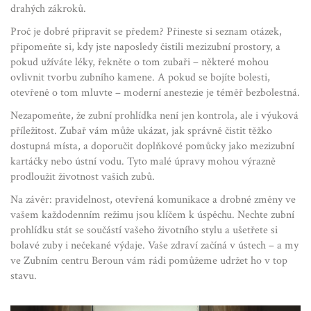
drahých zákroků.
Proč je dobré připravit se předem? Přineste si seznam otázek,
připomeňte si, kdy jste naposledy čistili mezizubní prostory, a
pokud užíváte léky, řekněte o tom zubaři – některé mohou
ovlivnit tvorbu zubního kamene. A pokud se bojíte bolesti,
otevřeně o tom mluvte – moderní anestezie je téměř bezbolestná.
Nezapomeňte, že zubní prohlídka není jen kontrola, ale i výuková
příležitost. Zubař vám může ukázat, jak správně čistit těžko
dostupná místa, a doporučit doplňkové pomůcky jako mezizubní
kartáčky nebo ústní vodu. Tyto malé úpravy mohou výrazně
prodloužit životnost vašich zubů.
Na závěr: pravidelnost, otevřená komunikace a drobné změny ve
vašem každodenním režimu jsou klíčem k úspěchu. Nechte zubní
prohlídku stát se součástí vašeho životního stylu a ušetřete si
bolavé zuby i nečekané výdaje. Vaše zdraví začíná v ústech – a my
ve Zubním centru Beroun vám rádi pomůžeme udržet ho v top
stavu.