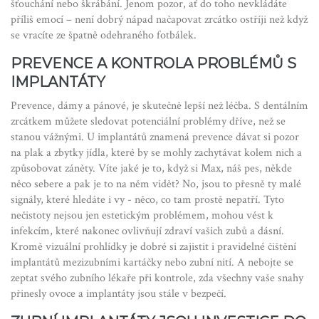
šťouchání nebo škrábání. Jenom pozor, ať do toho nevkládáte
příliš emocí – není dobrý nápad načapovat zrcátko ostříji než když
se vracíte ze špatně odehraného fotbálek.
PREVENCE A KONTROLA PROBLÉMŮ S
IMPLANTÁTY
Prevence, dámy a pánové, je skutečně lepší než léčba. S dentálním
zrcátkem můžete sledovat potenciální problémy dříve, než se
stanou vážnými. U implantátů znamená prevence dávat si pozor
na plak a zbytky jídla, které by se mohly zachytávat kolem nich a
způsobovat záněty. Víte jaké je to, když si Max, náš pes, někde
něco sebere a pak je to na něm vidět? No, jsou to přesně ty malé
signály, které hledáte i vy - něco, co tam prostě nepatří. Tyto
nečistoty nejsou jen estetickým problémem, mohou vést k
infekcím, které nakonec ovlivňují zdraví vašich zubů a dásní.
Kromě vizuální prohlídky je dobré si zajistit i pravidelné čištění
implantátů mezizubními kartáčky nebo zubní nití. A nebojte se
zeptat svého zubního lékaře při kontrole, zda všechny vaše snahy
přinesly ovoce a implantáty jsou stále v bezpečí.