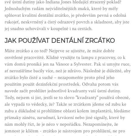
své ústní dutiny jako Indiana Jones hledající ztracený poklad?
Jednoduchým radám nejviditelnějších znaků, které by měly
splňovat kvalitní dentální zrcátko, je především pevná a odolná
rukojeť, neskvrněný a čistý odrazový povrch a skladnost, aby jste
jej snadno uchovávali v koupelně i na cestách.
JAK POUŽÍVAT DENTÁLNÍ ZRCÁTKO
Máte zrcátko a co teď? Nejprve se ujistěte, že máte dobře
osvětlené pracoviště. Klidně využijte tu lampu z pracovny, co k
vám domů proniká jen na Vánoce a Sylvester. Pak si umyjte ruce,
ať nerozšíříme bacily více, než je zdrávo. Následně je důležité, aby
zrcátko bylo čisté a suché – nezapomeňte proto před jeho
použitím použít dezinfekční prostředek. Odvaha potom vás
navede začít prohlížet jednotlivé kvadranty vaší ústní dutiny.
Tedy, nejsem si jist, jestli se to slovo "kvadranty" používá obecně,
ale vypadá to vědecky, že? Takže se zrcátkem jdeme od zubu ke
zubu a důkladně si prohlížíme oblasti kolem implantátů, hledáme
příznaky zánětu, zarudnutí, krvácení nebo jiné signály, které by
nám mohly říct, že je něco v nepořádku. Nezapomínejte, že
jemnost je klíčem - zrcátko je nástrojem pro prohlížení, ne pro