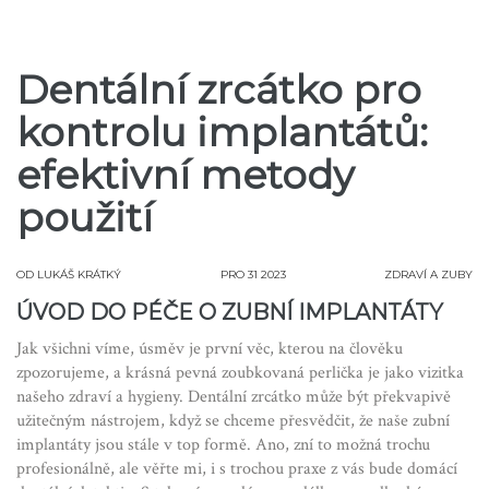
Dentální zrcátko pro
kontrolu implantátů:
efektivní metody
použití
OD
LUKÁŠ KRÁTKÝ
PRO 31 2023
ZDRAVÍ A ZUBY
ÚVOD DO PÉČE O ZUBNÍ IMPLANTÁTY
Jak všichni víme, úsměv je první věc, kterou na člověku
zpozorujeme, a krásná pevná zoubkovaná perlička je jako vizitka
našeho zdraví a hygieny. Dentální zrcátko může být překvapivě
užitečným nástrojem, když se chceme přesvědčit, že naše zubní
implantáty jsou stále v top formě. Ano, zní to možná trochu
profesionálně, ale věřte mi, i s trochou praxe z vás bude domácí