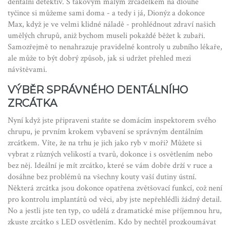
dentální detektiv. S takovým malým zrcadélkem na dlouhé
tyčince si můžeme sami doma - a tedy i já, Dionýz a dokonce
Max, když je ve velmi klidné náladě - prohlédnout zdraví našich
umělých chrupů, aniž bychom museli pokaždé běžet k zubaři.
Samozřejmě to nenahrazuje pravidelné kontroly u zubního lékaře,
ale může to být dobrý způsob, jak si udržet přehled mezi
návštěvami.
VÝBĚR SPRÁVNÉHO DENTÁLNÍHO
ZRCÁTKA
Nyní když jste připraveni staňte se domácím inspektorem svého
chrupu, je prvním krokem vybavení se správným dentálním
zrcátkem. Víte, že na trhu je jich jako ryb v moři? Můžete si
vybrat z různých velikostí a tvarů, dokonce i s osvětlením nebo
bez něj. Ideální je mít zrcátko, které se vám dobře drží v ruce a
dosáhne bez problémů na všechny kouty vaší dutiny ústní.
Některá zrcátka jsou dokonce opatřena zvětšovací funkcí, což není
pro kontrolu implantátů od věci, aby jste nepřehlédli žádný detail.
No a jestli jste ten typ, co udělá z dramatické mise příjemnou hru,
zkuste zrcátko s LED osvětlením. Kdo by nechtěl prozkoumávat