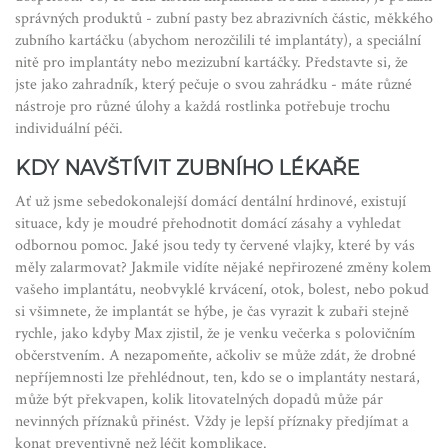
správných produktů - zubní pasty bez abrazivních částic, měkkého
zubního kartáčku (abychom nerozčilili té implantáty), a speciální
nitě pro implantáty nebo mezizubní kartáčky. Představte si, že
jste jako zahradník, který pečuje o svou zahrádku - máte různé
nástroje pro různé úlohy a každá rostlinka potřebuje trochu
individuální péči.
KDY NAVŠTÍVIT ZUBNÍHO LÉKAŘE
Ať už jsme sebedokonalejší domácí dentální hrdinové, existují
situace, kdy je moudré přehodnotit domácí zásahy a vyhledat
odbornou pomoc. Jaké jsou tedy ty červené vlajky, které by vás
měly zalarmovat? Jakmile vidíte nějaké nepřirozené změny kolem
vašeho implantátu, neobvyklé krvácení, otok, bolest, nebo pokud
si všimnete, že implantát se hýbe, je čas vyrazit k zubaři stejně
rychle, jako kdyby Max zjistil, že je venku večerka s polovičním
občerstvením. A nezapomeňte, ačkoliv se může zdát, že drobné
nepříjemnosti lze přehlédnout, ten, kdo se o implantáty nestará,
může být překvapen, kolik litovatelných dopadů může pár
nevinných příznaků přinést. Vždy je lepší příznaky předjímat a
konat preventivně než léčit komplikace.