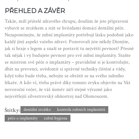
PŘEHLED A ZÁVĚR
Takže, milí přátelé zdravého chrupu, doufám že jste připraveni
vybavit se zrcátkem a stát se hvězdami domácí dentální péče.
Nezapomínejte, že zubní implantáty potřebují lásku podobně jako
každý jiný aspekt vašeho zdraví. Pozorovali jste někdy Dionýze,
jak si hraje s legem a snaží se postavit tu největší pevnost? Přesně
tak nějak i vy budujete pevnost pro své zubní implantáty. Staňte
se mistrem své péče o implantáty – pravidelně si je kontrolujte,
dbát na prevenci, uvědomit si správné techniky čištění a vždy,
když toho bude třeba, nebojte se obrátit se na svého zubního
lékaře. A kdo ví, třeba právě díky tomuto zvyku objevíte na Váš
novoroční večer, že váš úsměv září stejně výrazně jako
nejsvětlejší silvestrovský ohňostroj nad Olomoucem.
Štítky:
dentální zrcátko
kontrola zubních implantátů
péče o implantáty
zubní hygiena