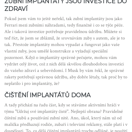
ZUBNÍ IMPLANTÁTY JSOU INVESTICE DO
ZDRAVÍ
Pokud jsem vám to ještě neřekl, tak zubní implantáty jsou jako
Ferrari mezi zubními náhradami, tedy finančně i co se týče péče.
Ale i taková investice potřebuje pravidelnou údržbu. Můžete si
teď říct, že jsem se zbláznil, že srovnávám zuby s autem, ale je to
tak. Přestože implantáty mohou vypadat a fungovat jako vaše
vlastní zuby, jsou umělé konstrukce a vyžadují speciální
pozornost. Když o implantáty správně pečujete, mohou vám
vydržet celý život, což z nich dělá skvělou dlouhodobou investici
do vašeho zdraví a sebevědomí. I Musk by vám řekl, že správné
rakety potřebují správnou údržbu, aby dobře létaly, tak proč by to
neplatilo i pro implantáty, že?
ČIŠTĚNÍ IMPLANTÁTŮ DOMA
A tady přichází na řadu část, kdy se stáváme aktivními hráči v
týmu "Udržuj své implantáty čisté". Nejlepší obrana? Pravidelné
čištění zubů a používání zubní nitě. Ano, úkol, který nám už od
malička předhazují rodiče, zubaři i televizní reklamy, stále platí i v
dospělosti. To, co dělá čištění implantátů trochu odlišné, je použití