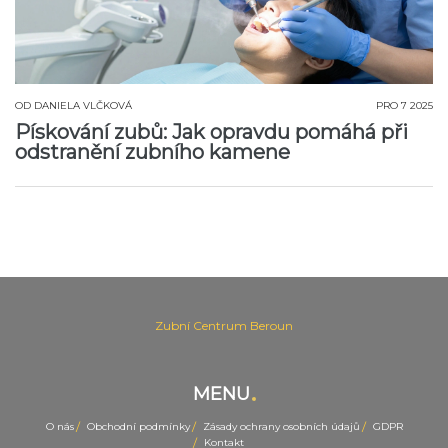
OD
DANIELA VLČKOVÁ
PRO 7 2025
Pískování zubů: Jak opravdu pomáhá při
odstranění zubního kamene
Zubní Centrum Beroun
MENU
O nás
Obchodní podmínky
Zásady ochrany osobních údajů
GDPR
Kontakt