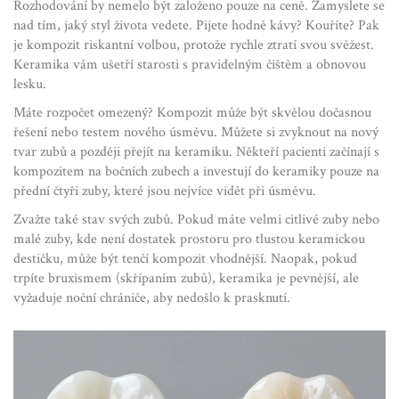
Rozhodování by nemelo být založeno pouze na ceně. Zamyslete se
nad tím, jaký styl života vedete. Pijete hodně kávy? Kouříte? Pak
je kompozit riskantní volbou, protože rychle ztratí svou svěžest.
Keramika vám ušetří starosti s pravidelným čištěm a obnovou
lesku.
Máte rozpočet omezený? Kompozit může být skvělou dočasnou
řešení nebo testem nového úsměvu. Můžete si zvyknout na nový
tvar zubů a později přejít na keramiku. Někteří pacienti začínají s
kompozitem na bočních zubech a investují do keramiky pouze na
přední čtyři zuby, které jsou nejvíce vidět při úsměvu.
Zvažte také stav svých zubů. Pokud máte velmi citlivé zuby nebo
malé zuby, kde není dostatek prostoru pro tlustou keramickou
destičku, může být tenčí kompozit vhodnější. Naopak, pokud
trpíte bruxismem (skřípaním zubů), keramika je pevnější, ale
vyžaduje noční chrániče, aby nedošlo k prasknutí.