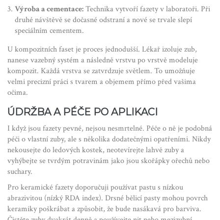
Výroba a cementace:
Technika vytvoří fazety v laboratoři. Při
druhé návštěvě se dočasné odstraní a nové se trvale slepí
speciálním cementem.
U kompozitních faset je proces jednodušší. Lékař izoluje zub,
nanese vazebný systém a následně vrstvu po vrstvě modeluje
kompozit. Každá vrstva se zatvrdzuje světlem. To umožňuje
velmi precizní práci s tvarem a objemem přímo před vašima
očima.
ÚDRŽBA A PÉČE PO APLIKACI
I když jsou fazety pevné, nejsou nesmrtelné. Péče o ně je podobná
péči o vlastní zuby, ale s několika dodatečnými opatřeními. Nikdy
nekousejte do ledových kostek, neotevírejte lahvě zuby a
vyhýbejte se tvrdým potravinám jako jsou skořápky ořechů nebo
suchary.
Pro keramické fazety doporučuji používat pastu s nízkou
abrazivitou (nízký RDA index). Drsné bělicí pasty mohou povrch
keramiky poškrábat a způsobit, že bude nasákavá pro barviva.
Čistěte zuby dvakrát denně a používejte nit nebo mezizubní