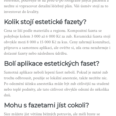
reference, podívejte se na před-a-po fotografie jiných pacientů a
nechte si vypracovat detailní léčebný plán. Váš úsměv stojí za to
investovat do kvality.
Kolik stojí estetické fazety?
Cena se liší podle materiálu a regionu. Kompozitní fazeta se
pohybuje kolem 3 000 až 6 000 Kč za zub. Keramická fazeta stojí
obvykle mezi 8 000 a 15 000 Kč za kus. Ceny zahrnují konzultaci,
přípravu a samotnou aplikaci, ale ověřte si, zda cena nezahrnuje i
dočasné fazety nebo následnou údržbu.
Bolí aplikace estetických faset?
Samotná aplikace neboli lepení faset nebolí. Pokud je nutné zub
trochu odbrousit, použije se lokální anestezie, takže necítíte nic.
Po odeznění účinku anestetika může být zub citlivější na studené
nebo teplé podněty, ale tato citlivost obvykle odezní do několika
dnů.
Mohu s fazetami jíst cokoli?
Sice můžete jíst většinu běžných potravin, ale měli byste se