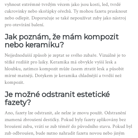
vyhnout extrémně tvrdým věcem jako jsou kosti, led, tvrdé
cukrovinky nebo skořápky ořechů. Ty mohou fazetu prasknout
nebo odlepit. Doporučuje se také nepoužívat zuby jako nástroj
pro otevírání balení.
Jak poznám, že mám kompozit
nebo keramiku?
Nejjednodušší způsob je zeptat se svého zubaře. Vizuálně je to
těžké rozlišit pro laiky. Keramika má obvykle vyšší lesk a
hloubku, zatímco kompozit může časem ztratit lesk a působit
mírně matněji. Dotykem je keramika chladnější a tvrdší než
kompozit.
Je možné odstranit estetické
fazety?
Ano, fazety lze odstranit, ale nelze je znovu použít. Odstranění
znamená zbroušení destičky. Pokud byly fazety aplikovány bez
broušení zubu, vrátí se zub téměř do původního stavu. Pokud byl
zub odbroušen, bude nutno nahradit fazetu novou nebo jiným