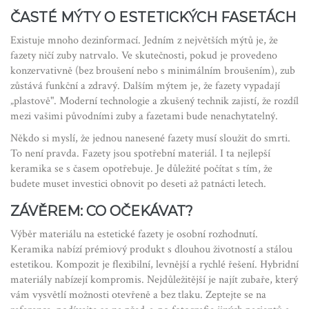
ČASTÉ MÝTY O ESTETICKÝCH FASETÁCH
Existuje mnoho dezinformací. Jedním z největších mýtů je, že
fazety ničí zuby natrvalo. Ve skutečnosti, pokud je provedeno
konzervativně (bez broušení nebo s minimálním broušením), zub
zůstává funkční a zdravý. Dalším mýtem je, že fazety vypadají
„plastově". Moderní technologie a zkušený technik zajistí, že rozdíl
mezi vašimi původními zuby a fazetami bude nenachytatelný.
Někdo si myslí, že jednou nanesené fazety musí sloužit do smrti.
To není pravda. Fazety jsou spotřební materiál. I ta nejlepší
keramika se s časem opotřebuje. Je důležité počítat s tím, že
budete muset investici obnovit po deseti až patnácti letech.
ZÁVĚREM: CO OČEKÁVAT?
Výběr materiálu na estetické fazety je osobní rozhodnutí.
Keramika nabízí prémiový produkt s dlouhou životností a stálou
estetikou. Kompozit je flexibilní, levnější a rychlé řešení. Hybridní
materiály nabízejí kompromis. Nejdůležitější je najít zubaře, který
vám vysvětlí možnosti otevřeně a bez tlaku. Zeptejte se na