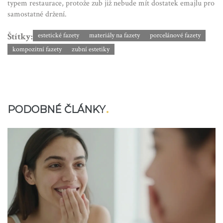
typem restaurace, protože zub již nebude mít dostatek emajlu pro
samostatné držení.
Štítky:
estetické fazety
materiály na fazety
porcelánové fazety
kompozitní fazety
zubní estetiky
PODOBNÉ ČLÁNKY