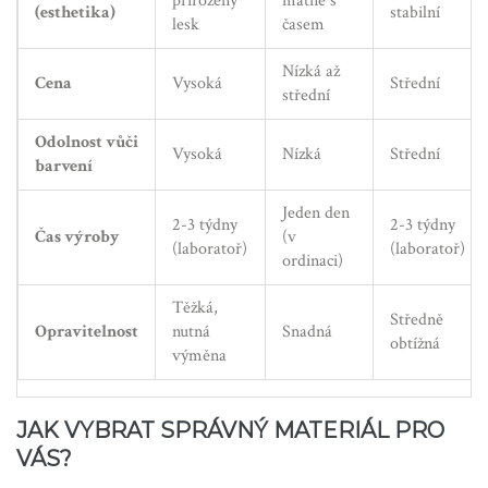
přirozený
matne s
(esthetika)
stabilní
lesk
časem
Nízká až
Cena
Vysoká
Střední
střední
Odolnost vůči
Vysoká
Nízká
Střední
barvení
Jeden den
2-3 týdny
2-3 týdny
Čas výroby
(v
(laboratoř)
(laboratoř)
ordinaci)
Těžká,
Středně
Opravitelnost
nutná
Snadná
obtížná
výměna
JAK VYBRAT SPRÁVNÝ MATERIÁL PRO
VÁS?