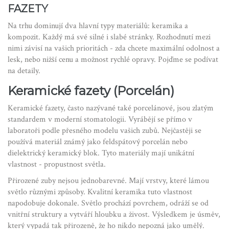
FAZETY
Na trhu dominují dva hlavní typy materiálů: keramika a
kompozit. Každý má své silné i slabé stránky. Rozhodnutí mezi
nimi závisí na vašich prioritách - zda chcete maximální odolnost a
lesk, nebo nižší cenu a možnost rychlé opravy. Pojďme se podívat
na detaily.
Keramické fazety (Porcelán)
Keramické fazety
, často nazývané také porcelánové, jsou zlatým
standardem v moderní stomatologii. Vyrábějí se přímo v
laboratoři podle přesného modelu vašich zubů. Nejčastěji se
používá materiál známý jako
feldspátový porcelán
nebo
dielektrický keramický blok
. Tyto materiály mají unikátní
vlastnost - propustnost světla.
Přirozené zuby nejsou jednobarevné. Mají vrstvy, které lámou
světlo různými způsoby. Kvalitní keramika tuto vlastnost
napodobuje dokonale. Světlo prochází povrchem, odráží se od
vnitřní struktury a vytváří hloubku a živost. Výsledkem je úsměv,
který vypadá tak přirozeně, že ho nikdo nepozná jako umělý.