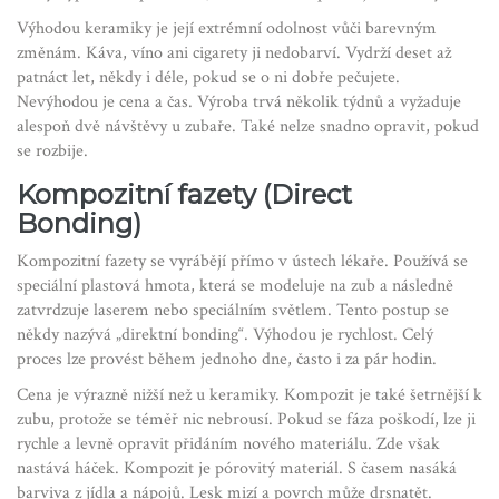
Výhodou keramiky je její extrémní odolnost vůči barevným
změnám. Káva, víno ani cigarety ji nedobarví. Vydrží deset až
patnáct let, někdy i déle, pokud se o ni dobře pečujete.
Nevýhodou je cena a čas. Výroba trvá několik týdnů a vyžaduje
alespoň dvě návštěvy u zubaře. Také nelze snadno opravit, pokud
se rozbije.
Kompozitní fazety (Direct
Bonding)
Kompozitní fazety
se vyrábějí přímo v ústech lékaře. Používá se
speciální plastová hmota, která se modeluje na zub a následně
zatvrdzuje laserem nebo speciálním světlem. Tento postup se
někdy nazývá „direktní bonding“. Výhodou je rychlost. Celý
proces lze provést během jednoho dne, často i za pár hodin.
Cena je výrazně nižší než u keramiky. Kompozit je také šetrnější k
zubu, protože se téměř nic nebrousí. Pokud se fáza poškodí, lze ji
rychle a levně opravit přidáním nového materiálu. Zde však
nastává háček. Kompozit je pórovitý materiál. S časem nasáká
barviva z jídla a nápojů. Lesk mizí a povrch může drsnatět.