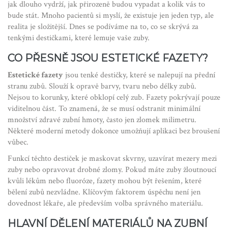
jak dlouho vydrží, jak přirozeně budou vypadat a kolik vás to
bude stát. Mnoho pacientů si myslí, že existuje jen jeden typ, ale
realita je složitější. Dnes se podíváme na to, co se skrývá za
tenkými destičkami, které lemuje vaše zuby.
CO PŘESNĚ JSOU ESTETICKÉ FAZETY?
Estetické fazety
jsou tenké destičky, které se nalepují na přední
stranu zubů. Slouží k opravě barvy, tvaru nebo délky zubů.
Nejsou to korunky, které obklopí celý zub. Fazety pokrývají pouze
viditelnou část. To znamená, že se musí odstranit minimální
množství zdravé zubní hmoty, často jen zlomek milimetru.
Některé moderní metody dokonce umožňují aplikaci bez broušení
vůbec.
Funkcí těchto destiček je maskovat skvrny, uzavírat mezery mezi
zuby nebo opravovat drobné zlomy. Pokud máte zuby žloutnoucí
kvůli lékům nebo fluoróze, fazety mohou být řešením, které
bělení zubů nezvládne. Klíčovým faktorem úspěchu není jen
dovednost lékaře, ale především volba správného materiálu.
HLAVNÍ DĚLENÍ MATERIÁLŮ NA ZUBNÍ