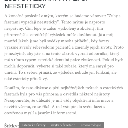
NEESTETICKY
A konečně poslední z mýtu, kterým se budeme věnovat: "Zuby s
fazetami vypadají neesteticky". Tento mýtus je naprosto
nesprávný. Čím lépe je zubař vyškolený a zkušený, tím
přirozenější a estetičtější výsledek může dosáhnout. Já a můj
manžel Jakub jsme byli svědky mnoha příběhů, kdy fazety
výrazně zvýšily sebevědomí pacientů a změnily jejich životy. Proto
je nezbytné, aby jste si na tento zákrok vybrali odborníka, který
má s tímto typem estetické dentalní práce zkušenosti. Pokud bych
mohla doporučit, vyberte si také zubaře, který má smysl pro
umění. To s sebou přináší, že výsledek nebude jen funkční, ale
také esteticky přitažlivý.
Doufám, že tato diskuse o pěti nejběžnějších mýtech o estetických
fazetách byla pro vás přínosná a osvětlila některé nejistoty.
Nezapomeňte, že důležité je mít vždy objektivní informace a
nevěřit všemu, co se říká. A teď vstupte do světa fazet s
otevřenou myslí a jasnými informacemi.
Štítky:
estetické fazety
mýty o fazetách
stomatologie