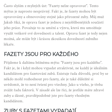
Často slyším z mylných úst: "Fazety nelze opravovat". Tento
mýtus je naprosto nesprávný. Fakt je, že fazety mohou být
opravovány a obnovovány stejně jako přirozené zuby. Můj muž
Jakub říká, že oprava fazet je jednou z nejoblíbenějších součástí
jeho práce. Považuje to za umění a výzvu, která mu umožňuje
využít veškeré své dovednosti a talent. Oprava fazet je tedy nejen
možná, ale může být i krásou zkouškou dovedností zubního
lékaře.
FAZETY JSOU PRO KAŽDÉHO
Přijdeme k dalšímu běžnému mýtu: "Fazety jsou pro každého".
Fakt je, že i když mohou vypadat atraktivně, ne každý je ideálním
kandidátem pro fazetování zubů. Existuje řada důvodů, proč by se
někdo mohl rozhodnout pro fazety, ale je také důležité si
uvědomit, že to není řešení pro všechny. Jako u všeho, je třeba
zvážit řadu faktorů. V zásadě ale lze říci, že jestliže máte zdravé
zuby a dásně, pravděpodobně jste pro fazety vhodným
kandidátem.
ZUBY S FAZETAMI VYPADAJÍ