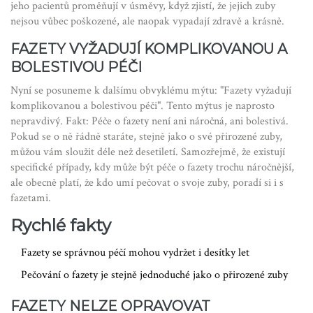
jeho pacientů proměňují v úsměvy, když zjistí, že jejich zuby
nejsou vůbec poškozené, ale naopak vypadají zdravě a krásně.
FAZETY VYŽADUJÍ KOMPLIKOVANOU A
BOLESTIVOU PÉČI
Nyní se posuneme k dalšímu obvyklému mýtu: "Fazety vyžadují
komplikovanou a bolestivou péči". Tento mýtus je naprosto
nepravdivý. Fakt: Péče o fazety není ani náročná, ani bolestivá.
Pokud se o ně řádně staráte, stejně jako o své přirozené zuby,
můžou vám sloužit déle než desetiletí. Samozřejmě, že existují
specifické případy, kdy může být péče o fazety trochu náročnější,
ale obecně platí, že kdo umí pečovat o svoje zuby, poradí si i s
fazetami.
Rychlé fakty
Fazety se správnou péčí mohou vydržet i desítky let
Pečování o fazety je stejně jednoduché jako o přirozené zuby
FAZETY NELZE OPRAVOVAT