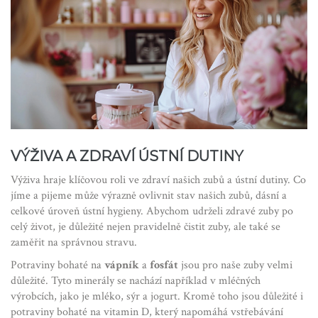
VÝŽIVA A ZDRAVÍ ÚSTNÍ DUTINY
Výživa hraje klíčovou roli ve zdraví našich zubů a ústní dutiny. Co
jíme a pijeme může výrazně ovlivnit stav našich zubů, dásní a
celkové úroveň ústní hygieny. Abychom udrželi zdravé zuby po
celý život, je důležité nejen pravidelně čistit zuby, ale také se
zaměřit na správnou stravu.
Potraviny bohaté na
vápník
a
fosfát
jsou pro naše zuby velmi
důležité. Tyto minerály se nachází například v mléčných
výrobcích, jako je mléko, sýr a jogurt. Kromě toho jsou důležité i
potraviny bohaté na vitamin D, který napomáhá vstřebávání