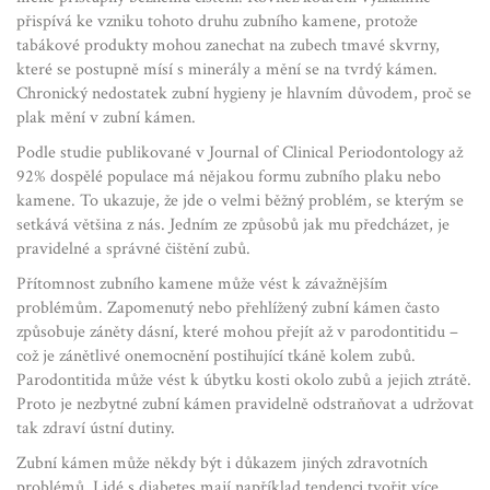
přispívá ke vzniku tohoto druhu zubního kamene, protože
tabákové produkty mohou zanechat na zubech tmavé skvrny,
které se postupně mísí s minerály a mění se na tvrdý kámen.
Chronický nedostatek zubní hygieny je hlavním důvodem, proč se
plak mění v zubní kámen.
Podle studie publikované v Journal of Clinical Periodontology až
92% dospělé populace má nějakou formu zubního plaku nebo
kamene. To ukazuje, že jde o velmi běžný problém, se kterým se
setkává většina z nás. Jedním ze způsobů jak mu předcházet, je
pravidelné a správné čištění zubů.
Přítomnost zubního kamene může vést k závažnějším
problémům. Zapomenutý nebo přehlížený zubní kámen často
způsobuje záněty dásní, které mohou přejít až v parodontitidu –
což je zánětlivé onemocnění postihující tkáně kolem zubů.
Parodontitida může vést k úbytku kosti okolo zubů a jejich ztrátě.
Proto je nezbytné zubní kámen pravidelně odstraňovat a udržovat
tak zdraví ústní dutiny.
Zubní kámen může někdy být i důkazem jiných zdravotních
problémů. Lidé s diabetes mají například tendenci tvořit více