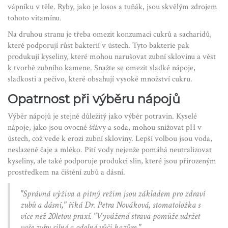
vápníku v těle. Ryby, jako je losos a tuňák, jsou skvělým zdrojem
tohoto vitamínu.
Na druhou stranu je třeba omezit konzumaci cukrů a sacharidů,
které podporují růst bakterií v ústech. Tyto bakterie pak
produkují kyseliny, které mohou narušovat zubní sklovinu a vést
k tvorbě zubního kamene. Snažte se omezit sladké nápoje,
sladkosti a pečivo, které obsahují vysoké množství cukru.
Opatrnost při výběru nápojů
Výběr nápojů je stejně důležitý jako výběr potravin. Kyselé
nápoje, jako jsou ovocné šťávy a soda, mohou snižovat pH v
ústech, což vede k erozi zubní skloviny. Lepší volbou jsou voda,
neslazené čaje a mléko. Pití vody nejenže pomáhá neutralizovat
kyseliny, ale také podporuje produkci slin, které jsou přirozeným
prostředkem na čištění zubů a dásní.
"Správná výživa a pitný režim jsou základem pro zdraví
zubů a dásní," říká Dr. Petra Nováková, stomatoložka s
více než 20letou praxí. "Vyvážená strava pomůže udržet
vaše zuby silné a odolné vůči kazům."