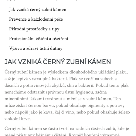
Jak vzniká černý zubní kámen
Prevence a každodenní péče
Přírodní prostředky a tipy
Profesionální čištění a ošetření
Výživa a zdraví ústní dutiny
JAK VZNIKÁ ČERNÝ ZUBNÍ KÁMEN
Černý zubní kámen je výsledkem dlouhodobého ukládání plaku,
což je lepivá vrstva plná bakterií. Plak se tvoří na zubech a
dásních z potravinových zbytků, slin a bakterií. Pokud tento plak
nenecháme odstranit správnou ústní hygienou, začíná
minerálními látkami tvrdnout a mění se v zubní kámen. Ten
může získat černou barvu, pokud obsahuje pigmenty z potravy
nebo nápojů jako je káva, čaj či víno, nebo pokud obsahuje železo
z okolní krve.
Černý zubní kámen se často tvoří na zadních částech zubů, kde je
méně přístupný běžnému čištění. Rovněž kouření významně