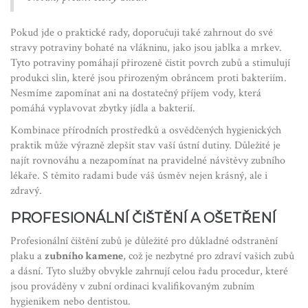
Pokud jde o praktické rady, doporučuji také zahrnout do své
stravy potraviny bohaté na vlákninu, jako jsou jablka a mrkev.
Tyto potraviny pomáhají přirozeně čistit povrch zubů a stimulují
produkci slin, které jsou přirozeným obráncem proti bakteriím.
Nesmíme zapomínat ani na dostatečný příjem vody, která
pomáhá vyplavovat zbytky jídla a bakterií.
Kombinace přírodních prostředků a osvědčených hygienických
praktik může výrazně zlepšit stav vaší ústní dutiny. Důležité je
najít rovnováhu a nezapomínat na pravidelné návštěvy zubního
lékaře. S těmito radami bude váš úsměv nejen krásný, ale i
zdravý.
PROFESIONÁLNÍ ČIŠTĚNÍ A OŠETŘENÍ
Profesionální čištění zubů je důležité pro důkladné odstranění
plaku a
zubního kamene
, což je nezbytné pro zdraví vašich zubů
a dásní. Tyto služby obvykle zahrnují celou řadu procedur, které
jsou prováděny v zubní ordinaci kvalifikovaným zubním
hygienikem nebo dentistou.