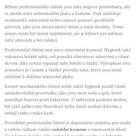
Během profesionálního čištění jsou zuby nejprve prohlédnuty, aby
se zjistila míra nahromadění plaku a kamene. Poté následuje
mechanické odstranění těchto nánosů pomocí speciálních
nástrojů, jako jsou ultrazvukové čističe a ruční škrabky. Tento
proces může být mírně nepříjemný, ale je klíčový pro udržení
zubů zdravých a bez infekcí.
Profesionální čištění není jen o odstranění kamenů. Hygienik také
vykonává leštění zubů, což pomáhá eliminovat zabarvení a různé
skvrny, díky čemuž vypadají zuby bělejší a hladší. Výstupkem této
procedury je i jemné a hladké povrchy zubů, které jsou méně
náchylné k dalšímu usazování plaku.
Kromě mechanického čištění může zubní hygienik použít různé
antimikrobiální prostředky, jako jsou ústní vody a gely, které
pomáhají bojovat proti bakteriím. U některých pacientů mohou
být také aplikovány fluoridové léčby, které zesilují sklovinu a
snižují riziko vzniku kazů.
Pravidelné profesionální čištění je doporučeno zejména pro osoby
s vyšším rizikem vzniku
zubního kamene
a onemocnění dásní.