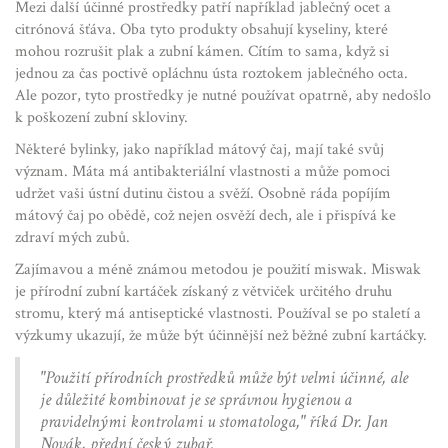
Mezi další účinné prostředky patří například jablečný ocet a
citrónová šťáva. Oba tyto produkty obsahují kyseliny, které
mohou rozrušit plak a zubní kámen. Cítím to sama, když si
jednou za čas poctivě opláchnu ústa roztokem jablečného octa.
Ale pozor, tyto prostředky je nutné používat opatrně, aby nedošlo
k poškození zubní skloviny.
Některé bylinky, jako například mátový čaj, mají také svůj
význam. Máta má antibakteriální vlastnosti a může pomoci
udržet vaši ústní dutinu čistou a svěží. Osobně ráda popíjím
mátový čaj po obědě, což nejen osvěží dech, ale i přispívá ke
zdraví mých zubů.
Zajímavou a méně známou metodou je použití miswak. Miswak
je přírodní zubní kartáček získaný z větviček určitého druhu
stromu, který má antiseptické vlastnosti. Používal se po staletí a
výzkumy ukazují, že může být účinnější než běžné zubní kartáčky.
"Použití přírodních prostředků může být velmi účinné, ale
je důležité kombinovat je se správnou hygienou a
pravidelnými kontrolami u stomatologa," říká Dr. Jan
Novák, přední český zubař.