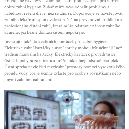
Pravidelné návštěvy u zubního lékaře jsou nezbytné pro udržení
dobré zubní hygieny. Zubař může včas odhalit problémy a
nabídnout řešení dříve, než se zhorší. Doporučuje se navštěvovat
zubního lékaře alespoň dvakrát ročně na preventivní prohlídku a
profesionální čištění zubů, které může odstranit nánosy zubního
kamene, jež běžné domácí čištění nepokryje.
Investujte také do kvalitních pomůcek pro zubní hygienu.
Elektrické zubní kartáčky a ústní sprchy mohou být účinnější než
tradiční manuální kartáčky. Elektrický kartáček provádí tisíce
čistících pohybů za minutu a může důkladněji odstraňovat plak.
Ústní sprcha navíc čistí mezizubní prostory pomocí vysokotlakého
proudu vody, což je účinné zvláště pro osoby s rovnátkami nebo
jinými zubními náhradami.