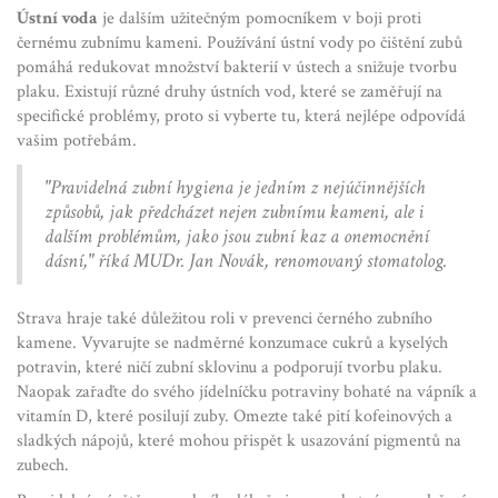
Ústní voda
je dalším užitečným pomocníkem v boji proti
černému zubnímu kameni. Používání ústní vody po čištění zubů
pomáhá redukovat množství bakterií v ústech a snižuje tvorbu
plaku. Existují různé druhy ústních vod, které se zaměřují na
specifické problémy, proto si vyberte tu, která nejlépe odpovídá
vašim potřebám.
"Pravidelná zubní hygiena je jedním z nejúčinnějších
způsobů, jak předcházet nejen zubnímu kameni, ale i
dalším problémům, jako jsou zubní kaz a onemocnění
dásní," říká MUDr. Jan Novák, renomovaný stomatolog.
Strava hraje také důležitou roli v prevenci černého zubního
kamene. Vyvarujte se nadměrné konzumace cukrů a kyselých
potravin, které ničí zubní sklovinu a podporují tvorbu plaku.
Naopak zařaďte do svého jídelníčku potraviny bohaté na vápník a
vitamín D, které posilují zuby. Omezte také pití kofeinových a
sladkých nápojů, které mohou přispět k usazování pigmentů na
zubech.