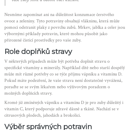
Nesmíme zapomínat ani na důležitost konzumace čerstvého
ovoce a zeleniny. Tyto potraviny obsahují vlákninu, která může
pomoci odstranit plaky z povrchu zubů. Mrkev, jablka a celer jsou
výbornými příklady potravin, které mohou působit jako
přirozené čisticí prostředky pro vaše zuby.
Role doplňků stravy
V některých případech může být potřeba doplnit stravu o
specifické vitamíny a minerály. Například dítě nebo starší dospělý
může mít různé potřeby co se týče příjmu vápníku a vitamínu D.
Pokud máte podezření, že vaše strava není dostatečně vyvážená,
poraďte se se svým lékařem nebo výživovým poradcem o
možných doplňcích stravy.
Kromě již zmíněných vápníku a vitamínu D je pro zuby důležitý i
vitamin C, který podporuje zdravé dásně a tkáně. Nachází se v
citrusových plodech, jahodách a brokolici.
Výběr správných potravin