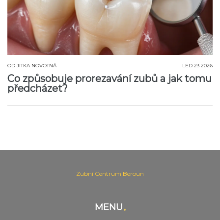
OD
JITKA NOVOTNÁ
LED 23 2026
Co způsobuje prorezavání zubů a jak tomu
předcházet?
Zubní Centrum Beroun
MENU