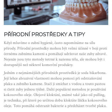
PŘÍRODNÍ PROSTŘEDKY A TIPY
Když mluvíme o zubní hygieně, často zapomínáme na sílu
přírody. Přírodní prostředky mohou být velmi účinné v boji proti
černému zubnímu kameni a pomáhají udržovat naše zuby zdravé.
Nejenže jsou tyto metody šetrné k našemu tělu, ale mohou být i
dostupnější než některé komerční produkty.
Jedním z nejznámějších přírodních prostředků je soda bikarbona.
Její lehce abrazivní vlastnosti mohou pomoci při odstraňování
plaku a zubního kamene. Stačí ji smíchat s vodou a touto pastou
si čistit zuby jednou týdně. Další populární metodou je používání
kokosového oleje. Olejové kloktání, známé také jako oil pulling,
je technika, při které po určitou dobu kloktáte lžičku kokosového
oleje. Toto pomáhá odstranit bakterie a předcházet tvorbě plaku.