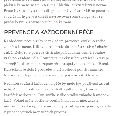
plaku a kamene než ti, kteří mají hladinu cukru v krvi v normě.
Proto by si osoby s touto diagnózou měly dávat zvláštní pozor na
svou ústní hygienu a častěji navštěvovat stomatologa, aby se
předešlo vzniku černého zubního kamene.
PREVENCE A KAŽDODENNÍ PÉČE
Každodenní péče o zuby je základem prevence vzniku černého
zubního kamene. Klíčovou roli hraje důsledné a správné
čištění
zubů
. Zuby si je potřeba čistit alespoň dvakrát denně, ideálně
však po každém jídle. Používejte měkký zubní kartáček, který je
šetrnější k dásním, a nezapomeňte na správnou techniku čištění.
Kartáčkem je dobré provádět malé kruhové pohyby namísto
horizontálních pohybů, které mohou poškozovat sklovinu.
Nedílnou součástí každodenní péče by mělo být používání
zubní
nitě
. Zubní nit odstraní plak a zbytky jídla z míst, kam se
kartáček nedostane. Tím snížíte riziko vzniku zubního kamene a
kazů. Pokud máte potíže se používáním zubní nitě, zkuste
mezizubní kartáčky, které mohou být snadnější na použití, zvláště
v případě větších mezizubních prostor.