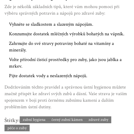
Zde je několik základních tipů, které vám mohou pomoci při
výběru správných potravin a nápojů pro zdravé zuby:
Vyhněte se sladkostem a slazeným nápojům.
Konzumujte dostatek mléčných výrobků bohatých na vápník.
Zahrnujte do své stravy potraviny bohaté na vitamíny a
minerály.
Volte přírodní čisticí prostředky pro zuby, jako jsou jablka a
mrkev.
Pijte dostatek vody a neslazených nápojů.
Dodržováním těchto pravidel a správnou ústní hygienou můžete
značně přispět ke zdraví svých zubů a dásní. Vaše strava je vaším
spojencem v boji proti černému zubnímu kameni a dalším
problémům ústní dutiny.
Štítky:
zubní hygiena
černý zubní kámen
zdravé zuby
péče o zuby