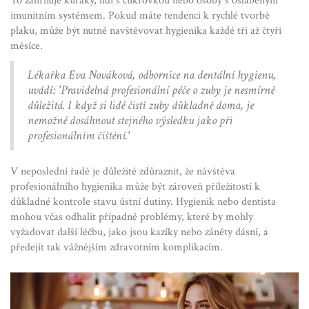
To zahrnuje kuřáky, lidi s cukrovkou nebo osoby s oslabeným
imunitním systémem. Pokud máte tendenci k rychlé tvorbě
plaku, může být nutné navštěvovat hygienika každé tři až čtyři
měsíce.
Lékařka Eva Nováková, odbornice na dentální hygienu,
uvádí: 'Pravidelná profesionální péče o zuby je nesmírně
důležitá. I když si lidé čistí zuby důkladně doma, je
nemožné dosáhnout stejného výsledku jako při
profesionálním čištění.'
V neposlední řadě je důležité zdůraznit, že návštěva
profesionálního hygienika může být zároveň příležitostí k
důkladné kontrole stavu ústní dutiny. Hygienik nebo dentista
mohou včas odhalit případné problémy, které by mohly
vyžadovat další léčbu, jako jsou kazíky nebo záněty dásní, a
předejít tak vážnějším zdravotním komplikacím.