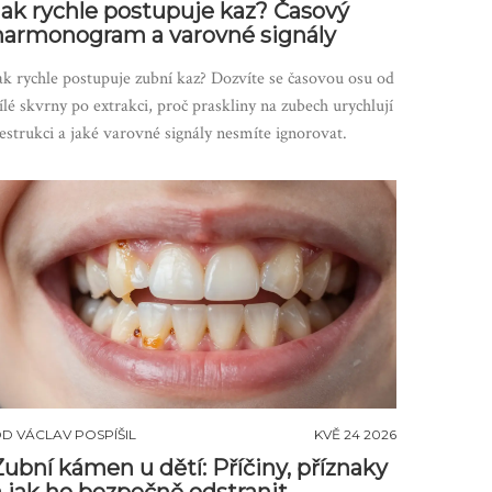
Jak rychle postupuje kaz? Časový
harmonogram a varovné signály
ak rychle postupuje zubní kaz? Dozvíte se časovou osu od
ílé skvrny po extrakci, proč praskliny na zubech urychlují
estrukci a jaké varovné signály nesmíte ignorovat.
OD
VÁCLAV POSPÍŠIL
KVĚ 24 2026
Zubní kámen u dětí: Příčiny, příznaky