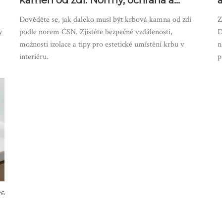
kamen od zdi: Normy, ochrana a
estetika
Dověděte se, jak daleko musí být krbová kamna od zdi
Z
y
podle norem ČSN. Zjistěte bezpečné vzdálenosti,
D
možnosti izolace a tipy pro estetické umístění krbu v
n
interiéru.
p
26