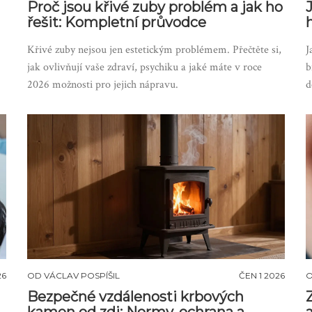
Proč jsou křivé zuby problém a jak ho
řešit: Kompletní průvodce
Křivé zuby nejsou jen estetickým problémem. Přečtěte si,
J
jak ovlivňují vaše zdraví, psychiku a jaké máte v roce
b
2026 možnosti pro jejich nápravu.
d
26
OD
VÁCLAV POSPÍŠIL
ČEN 1 2026
Bezpečné vzdálenosti krbových