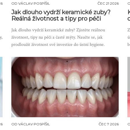
26
OD
VÁCLAV POSPÍŠIL
ČEC 21 2026
Jak dlouho vydrží keramické zuby?
Reálná životnost a tipy pro péči
Jak dlouho vydrží keramické zuby? Zjistěte reálnou
Z
y,
životnost, tipy na péči a časté mýty. Naučte se, jak
ú
prodloužit životnost své investice do ústní hygiene.
b
26
OD
VÁCLAV POSPÍŠIL
ČEC 7 2026