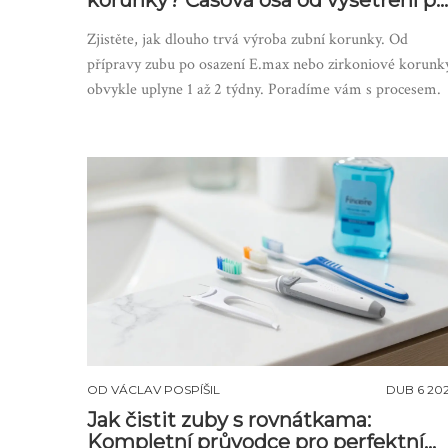
korunky? Časová osa od vyšetření po
osazení
Zjistěte, jak dlouho trvá výroba zubní korunky. Od
přípravy zubu po osazení E.max nebo zirkoniové korunk
obvykle uplyne 1 až 2 týdny. Poradíme vám s procesem.
OD
VÁCLAV POSPÍŠIL
DUB 6 20
Jak čistit zuby s rovnátkama:
Kompletní průvodce pro perfektní