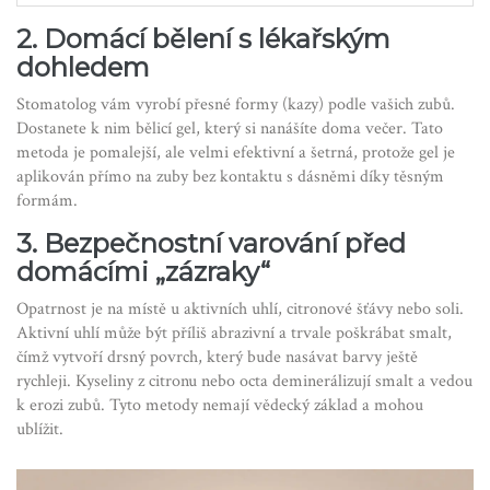
2. Domácí bělení s lékařským
dohledem
Stomatolog vám vyrobí přesné formy (kazy) podle vašich zubů.
Dostanete k nim bělicí gel, který si nanášíte doma večer. Tato
metoda je pomalejší, ale velmi efektivní a šetrná, protože gel je
aplikován přímo na zuby bez kontaktu s dásněmi díky těsným
formám.
3. Bezpečnostní varování před
domácími „zázraky“
Opatrnost je na místě u aktivních uhlí, citronové šťávy nebo soli.
Aktivní uhlí může být příliš abrazivní a trvale poškrábat smalt,
čímž vytvoří drsný povrch, který bude nasávat barvy ještě
rychleji. Kyseliny z citronu nebo octa deminerálizují smalt a vedou
k erozi zubů. Tyto metody nemají vědecký základ a mohou
ublížit.