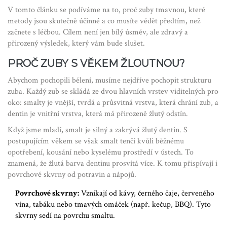
V tomto článku se podíváme na to, proč zuby tmavnou, které
metody jsou skutečně účinné a co musíte vědět předtím, než
začnete s léčbou. Cílem není jen bílý úsměv, ale zdravý a
přirozený výsledek, který vám bude slušet.
PROČ ZUBY S VĚKEM ŽLOUTNOU?
Abychom pochopili bělení, musíme nejdříve pochopit strukturu
zuba. Každý zub se skládá ze dvou hlavních vrstev viditelných pro
oko:
smalty
je vnější, tvrdá a průsvitná vrstva, která chrání zub, a
dentin
je vnitřní vrstva, která má přirozeně žlutý odstín.
Když jsme mladí, smalt je silný a zakrývá žlutý dentin. S
postupujícím věkem se však smalt tenčí kvůli běžnému
opotřebení, kousání nebo kyselému prostředí v ústech. To
znamená, že žlutá barva dentinu prosvítá více. K tomu přispívají i
povrchové skvrny od potravin a nápojů.
Povrchové skvrny:
Vznikají od kávy, černého čaje, červeného
vína, tabáku nebo tmavých omáček (např. kečup, BBQ). Tyto
skvrny sedí na povrchu smaltu.