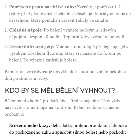
Používejte pastu na citlivé zuby:
Začněte ji používat 1-2
týdny před plánovaným bělením. Obsahuje fluoridy nebo nitrať
draselnou, které pomáhají uzavřít tubuly ve smaltu.
Chladné nápoje:
Po bělení vyhněte horkým a ledovým
nápojům alespoň 48 hodin. Teplotní šoky zvyšují nepohodlí.
Desenzibilizační gely:
Mnoho stomatologů předepisuje gel s
vysokým obsahem fluoridu, který si nanášíte do forem po
bělení. To výrazně zmírňuje bolest.
Pamatujte, že citlivost je obvykle dočasná a odezní do několika
dnů po skončení léčby.
KDO BY SE MĚL BĚLENÍ VYHNOUT?
Bělení není vhodné pro každého. Před zahájením léčby vždy
navštivte stomatologa na kontrolu. Bělení nedoporučujeme
osobám s:
Erózemi nebo kazy:
Bělicí látky mohou proniknout hluboko
do poškozeného zubu a způsobit silnou bolest nebo poškodit