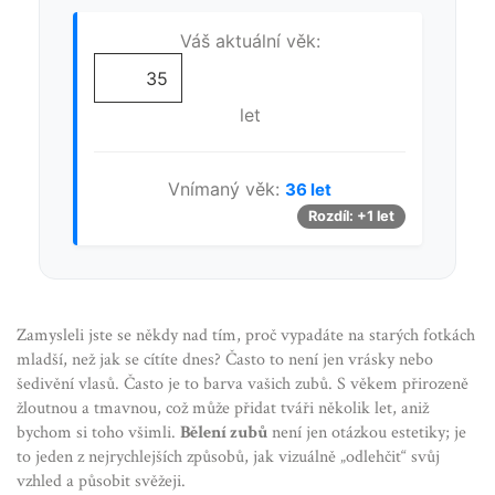
Váš aktuální věk:
let
Vnímaný věk:
36 let
Rozdíl: +1 let
Zamysleli jste se někdy nad tím, proč vypadáte na starých fotkách
mladší, než jak se cítíte dnes? Často to není jen vrásky nebo
šedivění vlasů. Často je to barva vašich zubů. S věkem přirozeně
žloutnou a tmavnou, což může přidat tváři několik let, aniž
bychom si toho všimli.
Bělení zubů
není jen otázkou estetiky; je
to jeden z nejrychlejších způsobů, jak vizuálně „odlehčit“ svůj
vzhled a působit svěžeji.