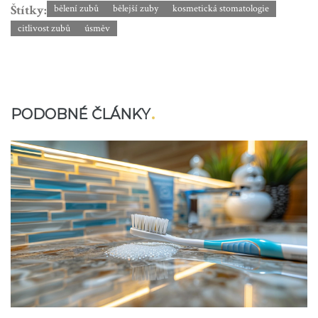
Štítky:
bělení zubů
bělejší zuby
kosmetická stomatologie
citlivost zubů
úsměv
PODOBNÉ ČLÁNKY