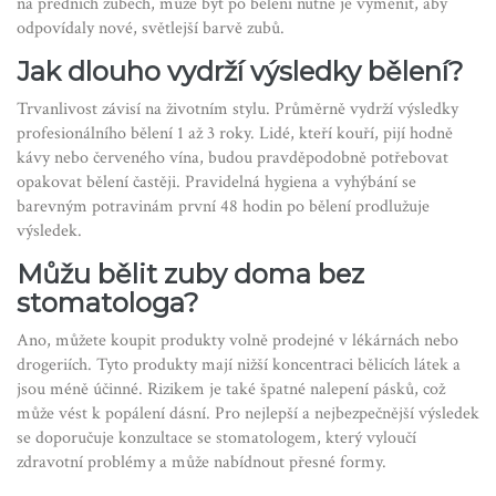
na předních zubech, může být po bělení nutné je vyměnit, aby
odpovídaly nové, světlejší barvě zubů.
Jak dlouho vydrží výsledky bělení?
Trvanlivost závisí na životním stylu. Průměrně vydrží výsledky
profesionálního bělení 1 až 3 roky. Lidé, kteří kouří, pijí hodně
kávy nebo červeného vína, budou pravděpodobně potřebovat
opakovat bělení častěji. Pravidelná hygiena a vyhýbání se
barevným potravinám první 48 hodin po bělení prodlužuje
výsledek.
Můžu bělit zuby doma bez
stomatologa?
Ano, můžete koupit produkty volně prodejné v lékárnách nebo
drogeriích. Tyto produkty mají nižší koncentraci bělicích látek a
jsou méně účinné. Rizikem je také špatné nalepení pásků, což
může vést k popálení dásní. Pro nejlepší a nejbezpečnější výsledek
se doporučuje konzultace se stomatologem, který vyloučí
zdravotní problémy a může nabídnout přesné formy.