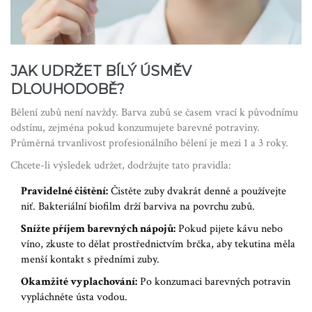
JAK UDRŽET BÍLÝ ÚSMĚV
DLOUHODOBĚ?
Bělení zubů není navždy. Barva zubů se časem vrací k původnímu
odstínu, zejména pokud konzumujete barevné potraviny.
Průměrná trvanlivost profesionálního bělení je mezi 1 a 3 roky.
Chcete-li výsledek udržet, dodržujte tato pravidla:
Pravidelné čištění:
Čistěte zuby dvakrát denně a používejte
niť. Bakteriální biofilm drží barviva na povrchu zubů.
Snížte příjem barevných nápojů:
Pokud pijete kávu nebo
víno, zkuste to dělat prostřednictvím brčka, aby tekutina měla
menší kontakt s předními zuby.
Okamžité vyplachování:
Po konzumaci barevných potravin
vypláchněte ústa vodou.