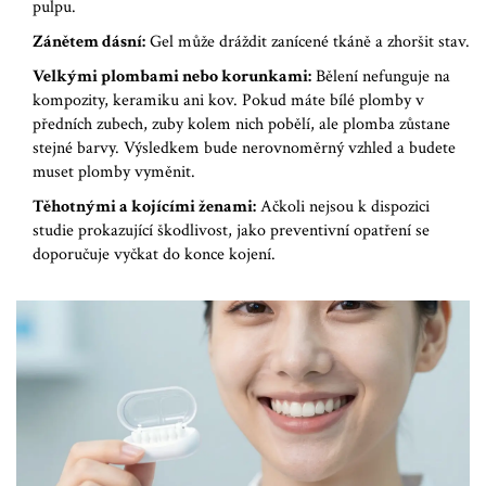
pulpu.
Zánětem dásní:
Gel může dráždit zanícené tkáně a zhoršit stav.
Velkými plombami nebo korunkami:
Bělení nefunguje na
kompozity, keramiku ani kov. Pokud máte bílé plomby v
předních zubech, zuby kolem nich pobělí, ale plomba zůstane
stejné barvy. Výsledkem bude nerovnoměrný vzhled a budete
muset plomby vyměnit.
Těhotnými a kojícími ženami:
Ačkoli nejsou k dispozici
studie prokazující škodlivost, jako preventivní opatření se
doporučuje vyčkat do konce kojení.