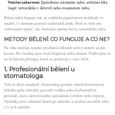
Vnitřní zabarvení:
Způsobeno stárnutím zubů, určitými léky
(např. tetracyklin v dětství) nebo traumatem zubu.
Bělení zubů funguje tak, že rozkládá pigmentové molekuly ve
smaltu i v dentinu pomocí oxidačních látek. Není to tedy jen
„odstranění špíny“, ale chemická změna barvy samotného zubu.
METODY BĚLENÍ: CO FUNGUJE A CO NE?
Na trhu existuje mnoho produktů slibících zářivý úsměv za pár
korun. Ne všechny jsou však bezpečné nebo účinné. Podívejme se
na tři hlavní přístupy, které se používají v roce 2026.
1. Profesionální bělení u
stomatologa
Toto je zlatý standard. Stomatolog použije silnější koncentraci
bělicího gelu (obvykle peroxid vodíku nebo karbamidový
peroxid), často aktivovaného speciálním světlem nebo teplem.
Výsledky jsou viditelné ihned po zákroku a mohou zesvětlit zuby
o 5 až 8 odstínů.