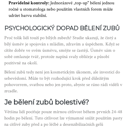
Pravidelné kontroly:
Jednorázové „top-up" bělení jednou
ročně u stomatologa nebo použitím vlastních forem může
udržet barvu stabilní.
PSYCHOLOGICKÝ DOPAD BĚLENÍ ZUBŮ
Proč tolik lidí touží po bílých zubech? Studie ukazují, že čistý a
bílý úsměv je spojován s mládím, zdravím a úspěchem. Když se
cítíte dobře ve svém úsměvu, smějte se častěji. Úsměv sám o
sobě omlazuje tvář, protože napíná svaly obličeje a působí
pozitivně na okolí.
Bělení zubů tedy není jen kosmetickým úkonem, ale investicí do
sebevědomí. Může to být rozhodující krok před důležitým
pohovorrem, svatbou nebo jen proto, abyste se ráno rádi viděli v
zrcadle.
Je bělení zubů bolestivé?
Většina lidí pociťuje pouze mírnou citlivost během prvních 24-48
hodin po bělení. Tuto citlivost lze významně snížit použitím pasty
na citlivé zuby před a po léčbě a desenzibilizačních gelů