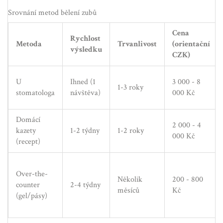
Srovnání metod bělení zubů
Cena
Rychlost
Metoda
Trvanlivost
(orientační
výsledku
CZK)
U
Ihned (1
3 000 - 8
1-3 roky
stomatologa
návštěva)
000 Kč
Domácí
2 000 - 4
kazety
1-2 týdny
1-2 roky
000 Kč
(recept)
Over-the-
Několik
200 - 800
counter
2-4 týdny
měsíců
Kč
(gel/pásy)