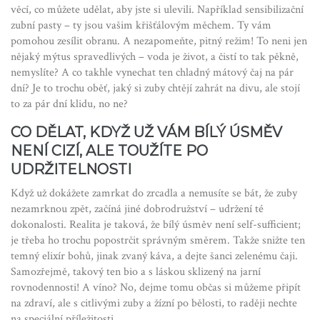
věcí, co můžete udělat, aby jste si ulevili. Například sensibilizační
zubní pasty – ty jsou vašim křišťálovým měchem. Ty vám
pomohou zesílit obranu. A nezapomeňte, pitný režim! To neni jen
nějaký mýtus spravedlivých – voda je život, a čistí to tak pěkně,
nemyslíte? A co takhle vynechat ten chladný mátový čaj na pár
dní? Je to trochu oběť, jaký si zuby chtějí zahrát na divu, ale stojí
to za pár dní klidu, no ne?
CO DĚLAT, KDYŽ UŽ VÁM BÍLÝ ÚSMĚV
NENÍ CIZÍ, ALE TOUŽÍTE PO
UDRŽITELNOSTI
Když už dokážete zamrkat do zrcadla a nemusíte se bát, že zuby
nezamrknou zpět, začíná jiné dobrodružství – udržení té
dokonalosti. Realita je taková, že bílý úsměv není self-sufficient;
je třeba ho trochu popostrčit správným směrem. Takže snižte ten
temný elixír bohů, jinak zvaný káva, a dejte šanci zelenému čaji.
Samozřejmě, takový ten bio a s láskou sklizený na jarní
rovnodennosti! A víno? No, dejme tomu občas si můžeme připít
na zdraví, ale s citlivými zuby a žízní po bělosti, to raději nechte
na speciální příležitosti.