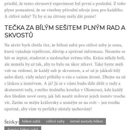
prisáhl, že tento citrusový experiment byl první a poslední. Z toho
plyne ponaučení, že ne všechny přírodní zdroje jsou pro každého.
A citlivé zuby? Ty by si na citrony měly dát pozor!
TEČKA ZA BÍLÝM SEŠITEM PLNÝM RAD A
SKVOSTŮ
Na závěr bych chtěla říct, že bělení zubů pro citlivé zuby je cesta,
která vyžaduje trpělivost, důvtip a správné informace. Nesmíte se
bát se zeptat, studovat a naslouchat svému tělu. Krása někdy bolí,
ale neměla by až tak, aby to bylo na úkor zdraví. Také byste měli
vzít na vědomí, že každý zub je skvostem, a ať už je jakkoli bílý
nebo žlutý, vždy mluví příběhy o vás a vašem životě. Dbejte na ně
s láskou a úsměvem. A já? Já se s vámi budu dále dělit o rady a
zkušenosti tady, z mého útulného koutku v Olomouci, kde každý
den hledám nové cesty, jak lidi naučit milovat jejich úsměv trochu
víc. Zatím se mějte královsky a usmějte se na svět – jen trochu
opatrně, aby vám ty perličky zůstaly zachovány!
Štítky:
bělení zubů
citlivé zuby
šetrné metody bělení
domácí bělení zubů