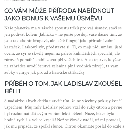
CO VÁM MŮŽE PŘÍRODA NABÍDNOUT
JAKO BONUS K VAŠEMU ÚSMĚVU
Naše planetka má v zásobě spoustu triků pro váš úsměv, stačí se
jen podívat kolem. Jablíčka – ne jenže posilují vaše dásně tím, že
jsou tak akorát křupavá, ale ještě fungují jako přírodní zubní
kartáček. I takový sýr, představte si! Ti, co mají rádi umění, jistě
ocení, že sýr je skvělý nejen na paletu kulinářských specialit, ale
zároveň pomáhá stabilizovat pH vašich úst. A co teprve, když se
na zahrádce urodí čerstvá zelenina plná vodních zdrojů, ta vám
zubky vymyje jak proud z hasičské stříkačky.
PŘÍBĚH O TOM, JAK LADISLAV ZKOUŠEL
BĚLIT
S nadsázkou bych chtěla uzavřít tím, že ne všechny pokusy končí
úspěchem. Můj milý Ladislav jednou vzal do ruky citron a pevně
byl rozhodnut dát svým zubům lekci bělení. Nuže, lekce byla
hodně rychlá a velice kyselá! Než se člověk nadál, už mi povídal,
jak mu připadá, že spolkl slunce. Citron okamžitě poslal do exile a