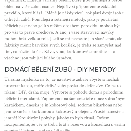
vzpomínek. Existují varianty bělení, které jsou jemnější a berou
ohled na vaše zubní nuance. Nejdřív si připomeňme základní
pravidlo, které hlásá: "Méně je někdy více", což platí dvojnásob u
citlivých zubů. Pomalejší a šetrnější metody, jako je používání
bělících past nebo gelů s nižším obsahem peroxidu, mohou být
pro vás to pravé ořechové. A ano, i vaše stravovací návyky
mohou hrát velkou roli. Jestli se mi nechcete jen slaně smát, ale
fakticky měnit barvičku svých korálek, je třeba se zamyslet nad
tím, co házíte do úst. Káva, víno, kurkumové smoothie – to
všechno jsou zabijáci bílého úsměvu.
DOMÁCÍ BĚLENÍ ZUBŮ - DIY METODY
Už sama myšlenka na to, že navštívíte zubaře abyste si nechali
provrtat kapsu, může citlivé zuby poslat do defenzívy. Co na to
říkám? DIY, drahá moje! Vytvořte si pohodu doma s přírodními
bělícími metodami. Zapomeňte na šamanistické tance s drátěným
kartáčkem, dneska je in kokosový olej, sodomu bikarbonu nebo
jemné směsi s kurkumou a kokosovým olejem. Prostě naneste a
jemně! Krouživými pohyby, jakoby to bylo rituál. Ovšem
nezapomeňte, že vše je třeba brát s rezervou a konzultací s vaším
zubním lékařem – oni to vědí nejlíp!