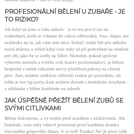
PROFESIONÁLNÍ BĚLENÍ U ZUBAŘE - JE
TO RIZIKO?
Ale když už jsme u toho zubaře - je to ten pravý čas na
rozhodnutí, jestli se vrhnete do rukou odborníků. Ano, chápu, jen
myšlenka na to, jak vám tam něco 'štelují', může být pro někoho
noční můrou, a zvlášť když vaše zuby už při pomyšlení na studené
pití cítí, jako by se ocitly na Sibiři. Nicméně, pokud správně
vyberete metodu a svěříte svůj úsměv profesionálovi, je bělení
bezpečné a méně riskantní než ty předchozí pokusy na vlastní
pěst. Ano, můžete očekávat citlivější reakce po proceduře, ale
tohle je ten typ party, kam můžete dorazit s dentálním strachem –
a odcházíte s bílým konfetem na zubech.
JAK ÚSPĚŠNĚ PŘEŽÍT BĚLENÍ ZUBŮ SE
SVÝMI CITLIVKAMI
Bělení dokončeno, a vy stojíte před zrcadlem s očekáváním. Ale
bambule, vaše zuby váhavě protestují proti každému doušku
šťavnatého grepového džusu. A co teď? Panika? Ne! Je přeci tolik