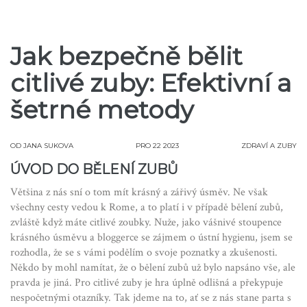
Jak bezpečně bělit
citlivé zuby: Efektivní a
šetrné metody
OD
JANA SUKOVA
PRO 22 2023
ZDRAVÍ A ZUBY
ÚVOD DO BĚLENÍ ZUBŮ
Většina z nás sní o tom mít krásný a zářivý úsměv. Ne však
všechny cesty vedou k Rome, a to platí i v případě bělení zubů,
zvláště když máte citlivé zoubky. Nuže, jako vášnivé stoupence
krásného úsměvu a bloggerce se zájmem o ústní hygienu, jsem se
rozhodla, že se s vámi podělím o svoje poznatky a zkušenosti.
Někdo by mohl namítat, že o bělení zubů už bylo napsáno vše, ale
pravda je jiná. Pro citlivé zuby je hra úplně odlišná a překypuje
nespočetnými otazníky. Tak jdeme na to, ať se z nás stane parta s