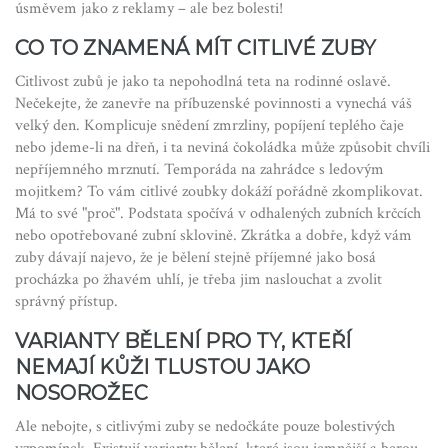
úsměvem jako z reklamy – ale bez bolesti!
CO TO ZNAMENÁ MÍT CITLIVÉ ZUBY
Citlivost zubů je jako ta nepohodlná teta na rodinné oslavě.
Nečekejte, že zanevře na příbuzenské povinnosti a vynechá váš
velký den. Komplicuje snědení zmrzliny, popíjení teplého čaje
nebo jdeme-li na dřeň, i ta neviná čokoládka může způsobit chvíli
nepříjemného mrznutí. Temporáda na zahrádce s ledovým
mojitkem? To vám citlivé zoubky dokáží pořádně zkomplikovat.
Má to své "proč". Podstata spočívá v odhalených zubních krčcích
nebo opotřebované zubní sklovině. Zkrátka a dobře, když vám
zuby dávají najevo, že je bělení stejně příjemné jako bosá
procházka po žhavém uhlí, je třeba jim naslouchat a zvolit
správný přístup.
VARIANTY BĚLENÍ PRO TY, KTEŘÍ
NEMAJÍ KŮŽI TLUSTOU JAKO
NOSOROŽEC
Ale nebojte, s citlivými zuby se nedočkáte pouze bolestivých