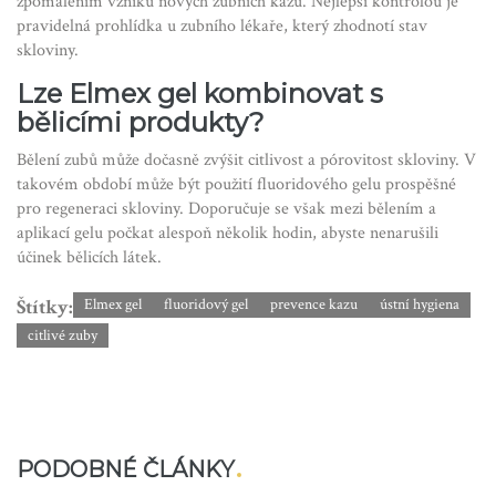
zpomalením vzniku nových zubních kazů. Nejlepší kontrolou je
pravidelná prohlídka u zubního lékaře, který zhodnotí stav
skloviny.
Lze Elmex gel kombinovat s
bělicími produkty?
Bělení zubů může dočasně zvýšit citlivost a pórovitost skloviny. V
takovém období může být použití fluoridového gelu prospěšné
pro regeneraci skloviny. Doporučuje se však mezi bělením a
aplikací gelu počkat alespoň několik hodin, abyste nenarušili
účinek bělicích látek.
Štítky:
Elmex gel
fluoridový gel
prevence kazu
ústní hygiena
citlivé zuby
PODOBNÉ ČLÁNKY