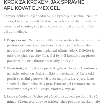
KROK ZA KROKEM: JAK SPRÁVNĚ
APLIKOVAT ELMEX GEL
Správná aplikace je jednoduchá, ale vyžaduje disciplínu. Není to
proces, který byste měli dělat nahlas nebo pospíchat. Ideální je
večer, před spaním, kdy je produkce slin nižší a fluorid může
působit nejlépe.
Příprava úst:
Nejprve si důkladně vyčistěte zuby běžnou zubní
pastou s nízkým obsahem fluoru (bez fluoru je lepší, aby
nedošlo k předčasnému vyplavení účinné látky). Důležité je
odstranit plak a zbytky jídla. Gel by měl kontaktovat přímo
povrch zubu, ne bakterie ani zbytky potravin.
Nanášení gelu:
Vytlačte proužek gelu o délce cca 1 centimetr
na suchý zubní kartáček s měkkými štětinami. Můžete také
použít speciální gumové nástavce na prsty, které jsou často
součástí balení, nebo čistý prst. Naneste gel rovnoměrně na
všechny plochy zubů - vnější, vnitřní a žvýkací.
Doba působení:
Nechte gel působit na zubech po dobu 3 až 5
minut. Během této doby se můžete lehce pohnout jazykem, aby