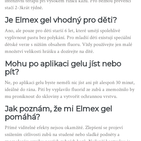
intenzivní terapii při vysokém riziku kazu. Pro běžnou prevenci
stačí 2-3krát týdně.
Je Elmex gel vhodný pro děti?
Ano, ale pouze pro děti starší 6 let, které umějí spolehlivě
vyplivnout pastu bez polykání. Pro mladší děti existují speciální
dětské verze s nižším obsahem fluoru. Vždy používejte jen malé
množství velikosti hrášku a dozírejte na dítě.
Mohu po aplikaci gelu jíst nebo
pít?
Ne, po aplikaci gelu byste neměli nic jíst ani pít alespoň 30 minut,
ideálně do rána. Pití by vyplavilo fluorid ze zubů a znemožnilo by
mu proniknout do skloviny a vytvořit ochrannou vrstvu.
Jak poznám, že mi Elmex gel
pomáhá?
Přímé viditelné efekty nejsou okamžité. Zlepšení se projeví
snížením citlivosti zubů na studené nebo sladké podněty a