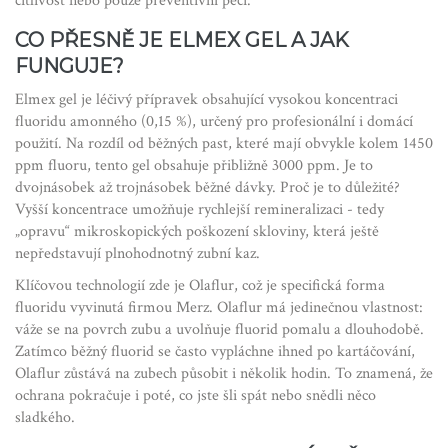
citlivost nebo pouze preventivní péči.
CO PŘESNĚ JE ELMEX GEL A JAK
FUNGUJE?
Elmex gel
je
léčivý přípravek obsahující vysokou koncentraci
fluoridu amonného (0,15 %)
, určený pro profesionální i domácí
použití.
Na rozdíl od běžných past, které mají obvykle kolem 1450
ppm fluoru, tento gel obsahuje přibližně 3000 ppm. Je to
dvojnásobek až trojnásobek běžné dávky. Proč je to důležité?
Vyšší koncentrace umožňuje rychlejší remineralizaci - tedy
„opravu“ mikroskopických poškození skloviny, která ještě
nepředstavují plnohodnotný zubní kaz.
Klíčovou technologií zde je
Olaflur
, což je
specifická forma
fluoridu vyvinutá firmou Merz
.
Olaflur má jedinečnou vlastnost:
váže se na povrch zubu a uvolňuje fluorid pomalu a dlouhodobě.
Zatímco běžný fluorid se často vypláchne ihned po kartáčování,
Olaflur zůstává na zubech působit i několik hodin. To znamená, že
ochrana pokračuje i poté, co jste šli spát nebo snědli něco
sladkého.