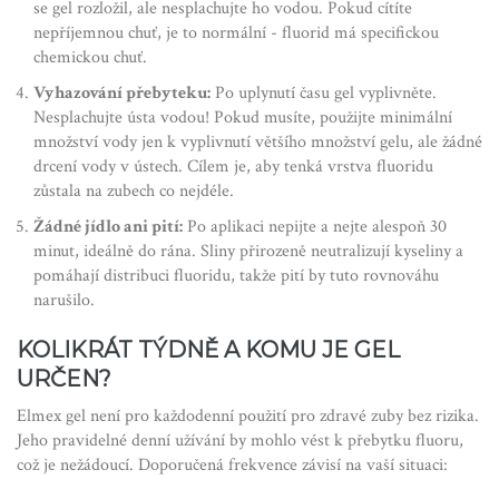
se gel rozložil, ale nesplachujte ho vodou. Pokud cítíte
nepříjemnou chuť, je to normální - fluorid má specifickou
chemickou chuť.
Vyhazování přebyteku:
Po uplynutí času gel vyplivněte.
Nesplachujte ústa vodou! Pokud musíte, použijte minimální
množství vody jen k vyplivnutí většího množství gelu, ale žádné
drcení vody v ústech. Cílem je, aby tenká vrstva fluoridu
zůstala na zubech co nejdéle.
Žádné jídlo ani pití:
Po aplikaci nepijte a nejte alespoň 30
minut, ideálně do rána. Sliny přirozeně neutralizují kyseliny a
pomáhají distribuci fluoridu, takže pití by tuto rovnováhu
narušilo.
KOLIKRÁT TÝDNĚ A KOMU JE GEL
URČEN?
Elmex gel není pro každodenní použití pro zdravé zuby bez rizika.
Jeho pravidelné denní užívání by mohlo vést k přebytku fluoru,
což je nežádoucí. Doporučená frekvence závisí na vaší situaci: