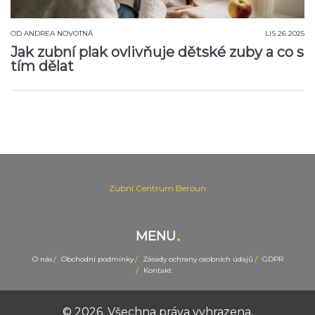
OD
ANDREA NOVOTNÁ
LIS 26 2025
Jak zubní plak ovlivňuje dětské zuby a co s
tím dělat
Zubní Centrum Beroun
MENU
O nás
Obchodní podmínky
Zásady ochrany osobních údajů
GDPR
Kontakt
© 2026. Všechna práva vyhrazena.