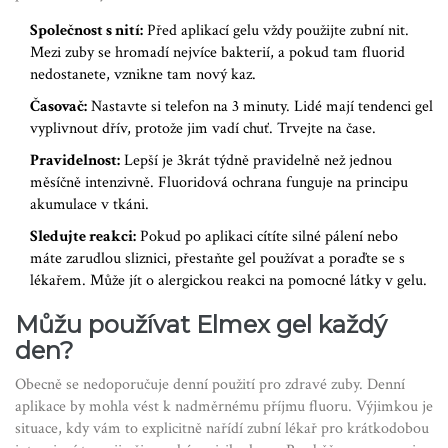
Společnost s nití:
Před aplikací gelu vždy použijte zubní nit.
Mezi zuby se hromadí nejvíce bakterií, a pokud tam fluorid
nedostanete, vznikne tam nový kaz.
Časovač:
Nastavte si telefon na 3 minuty. Lidé mají tendenci gel
vyplivnout dřív, protože jim vadí chuť. Trvejte na čase.
Pravidelnost:
Lepší je 3krát týdně pravidelně než jednou
měsíčně intenzivně. Fluoridová ochrana funguje na principu
akumulace v tkáni.
Sledujte reakci:
Pokud po aplikaci cítíte silné pálení nebo
máte zarudlou sliznici, přestaňte gel používat a poraďte se s
lékařem. Může jít o alergickou reakci na pomocné látky v gelu.
Můžu používat Elmex gel každý
den?
Obecně se nedoporučuje denní použití pro zdravé zuby. Denní
aplikace by mohla vést k nadměrnému příjmu fluoru. Výjimkou je
situace, kdy vám to explicitně nařídí zubní lékař pro krátkodobou