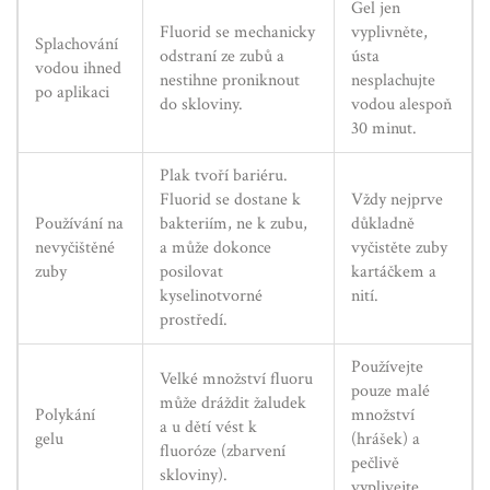
Gel jen
Fluorid se mechanicky
vyplivněte,
Splachování
odstraní ze zubů a
ústa
vodou ihned
nestihne proniknout
nesplachujte
po aplikaci
do skloviny.
vodou alespoň
30 minut.
Plak tvoří bariéru.
Fluorid se dostane k
Vždy nejprve
Používání na
bakteriím, ne k zubu,
důkladně
nevyčištěné
a může dokonce
vyčistěte zuby
zuby
posilovat
kartáčkem a
kyselinotvorné
nití.
prostředí.
Používejte
Velké množství fluoru
pouze malé
může dráždit žaludek
Polykání
množství
a u dětí vést k
gelu
(hrášek) a
fluoróze (zbarvení
pečlivě
skloviny).
vyplivejte.