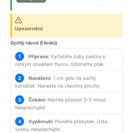
--
Upozornění:
Rychlý návod (5 kroků)
1
Příprava:
Vyčistěte zuby pastou s
nízkým obsahem fluoru. Odstraňte plak.
2
Nanášení:
1 cm gelu na suchý
kartáček. Naneste na všechny plochy.
3
Čekání:
Nechte působit 3–5 minut.
Nesplachujte!
4
Vyplivnutí:
Plivněte přebytek. Ústa
vodou neoplachujte.