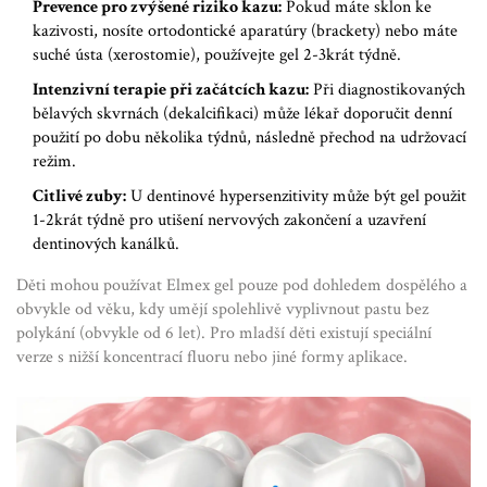
Prevence pro zvýšené riziko kazu:
Pokud máte sklon ke
kazivosti, nosíte ortodontické aparatúry (brackety) nebo máte
suché ústa (xerostomie), používejte gel 2-3krát týdně.
Intenzivní terapie při začátcích kazu:
Při diagnostikovaných
bělavých skvrnách (dekalcifikaci) může lékař doporučit denní
použití po dobu několika týdnů, následně přechod na udržovací
režim.
Citlivé zuby:
U dentinové hypersenzitivity může být gel použit
1-2krát týdně pro utišení nervových zakončení a uzavření
dentinových kanálků.
Děti mohou používat Elmex gel pouze pod dohledem dospělého a
obvykle od věku, kdy umějí spolehlivě vyplivnout pastu bez
polykání (obvykle od 6 let). Pro mladší děti existují speciální
verze s nižší koncentrací fluoru nebo jiné formy aplikace.