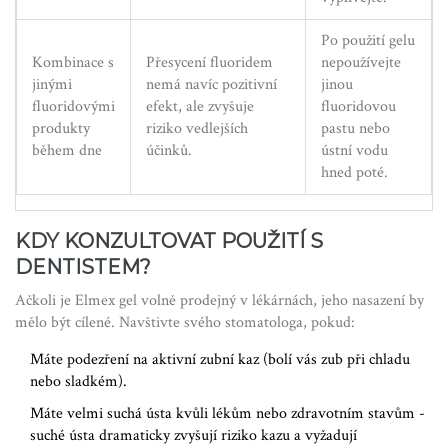
Po použití gelu
Kombinace s
Přesycení fluoridem
nepoužívejte
jinými
nemá navíc pozitivní
jinou
fluoridovými
efekt, ale zvyšuje
fluoridovou
produkty
riziko vedlejších
pastu nebo
během dne
účinků.
ústní vodu
hned poté.
KDY KONZULTOVAT POUŽITÍ S
DENTISTEM?
Ačkoli je Elmex gel volně prodejný v lékárnách, jeho nasazení by
mělo být cílené. Navštivte svého stomatologa, pokud:
Máte podezření na aktivní zubní kaz (bolí vás zub při chladu
nebo sladkém).
Máte velmi suchá ústa kvůli lékům nebo zdravotním stavům -
suché ústa dramaticky zvyšují riziko kazu a vyžadují