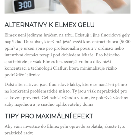
ALTERNATIVY K ELMEX GELU
Elmex není jediným hráčem na trhu. Existují i jiné fluoridové gely,
například
Duraphat
, který má ještě vyšší koncentraci fluoru (5000
ppm) a je určen spíše pro profesionální použití v ordinaci nebo
intenzivní domácí terapii pod dohledem lékaře. Pro běžného
spotřebitele je však Elmex bezpečnější volbou díky nižší
koncentraci a technologii Olaflur, která minimalizuje riziko
podráždění sliznice.
Další alternativou jsou fluoridové lakky, které se nanášejí přímo
na konkrétní problematické místo. Ty jsou však nepraktické pro
celkovou prevenci. Gel nabízí výhodu v tom, že pokrývá všechny
zuby najednou a je snadno aplikovatelný doma.
TIPY PRO MAXIMÁLNÍ EFEKT
Aby vám investice do Elmex gelu opravdu zaplatila, zkuste tyto
praktické rady: