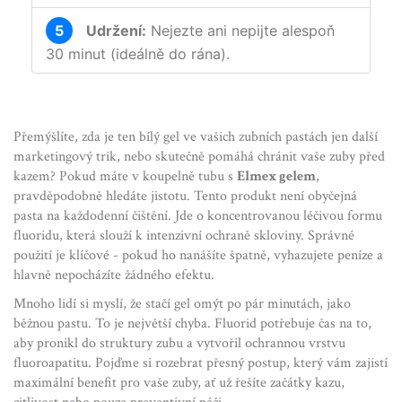
5
Udržení:
Nejezte ani nepijte alespoň
30 minut (ideálně do rána).
Přemýšlíte, zda je ten bílý gel ve vašich zubních pastách jen další
marketingový trik, nebo skutečně pomáhá chránit vaše zuby před
kazem? Pokud máte v koupelně tubu s
Elmex gelem
,
pravděpodobně hledáte jistotu. Tento produkt není obyčejná
pasta na každodenní čištění. Jde o koncentrovanou léčivou formu
fluoridu, která slouží k intenzivní ochraně skloviny. Správné
použití je klíčové - pokud ho nanášíte špatně, vyhazujete peníze a
hlavně nepocházíte žádného efektu.
Mnoho lidí si myslí, že stačí gel omýt po pár minutách, jako
běžnou pastu. To je největší chyba. Fluorid potřebuje čas na to,
aby pronikl do struktury zubu a vytvořil ochrannou vrstvu
fluoroapatitu. Pojďme si rozebrat přesný postup, který vám zajistí
maximální benefit pro vaše zuby, ať už řešíte začátky kazu,