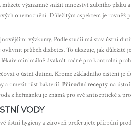
ůžete významně snížit množství zubního plaku a bak
ových onemocnění. Důležitým aspektem je rovněž pou
jnovějšími výzkumy. Podle studií má stav ústní duti
livnit průběh diabetes. To ukazuje, jak důležité j
lékaře minimálně dvakrát ročně pro kontrolní prohlí
ečovat o ústní dutinu. Kromě základního čištění je d
y a omezit růst bakterií.
Přírodní recepty
na ústní
oda z heřmánku je známá pro své antiseptické a prot
STNÍ VODY
své ústní hygieny a zároveň preferujete přírodní pro