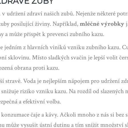
ZDRAVÉ ZUBY
li v udržení zdraví našich zubů. Nejenže některé po
by posilující živiny. Například,
mléčné výrobky
j
iny a může přispět k prevenci zubního kazu.
e jedním z hlavních viníků vzniku zubního kazu. Cuk
ní sklovinu. Místo sladkých svačin je lepší volit če
rozená obrana proti kazu.
 stravě. Voda je nejlepším nápojem pro udržení zd
mž snižuje riziko vzniku kazu. Na rozdíl od slazenýc
zpečná a efektivní volba.
 i konzumace čaje a kávy. Ačkoli mnoho z nás si bez 
nu může vysušit ústní dutinu a tím snížit množství s