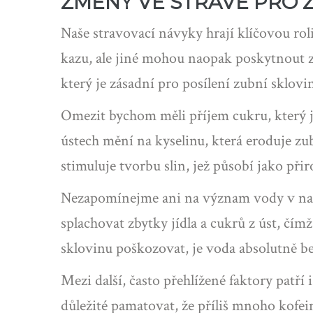
ZMĚNY VE STRAVĚ PRO 
Naše stravovací návyky hrají klíčovou ro
kazu, ale jiné mohou naopak poskytnout zu
který je zásadní pro posílení zubní sklov
Omezit bychom měli příjem cukru, který j
ústech mění na kyselinu, která eroduje zub
stimuluje tvorbu slin, jež působí jako při
Nezapomínejme ani na význam vody v naší
splachovat zbytky jídla a cukrů z úst, čí
sklovinu poškozovat, je voda absolutně be
Mezi další, často přehlížené faktory patří
důležité pamatovat, že příliš mnoho kofei