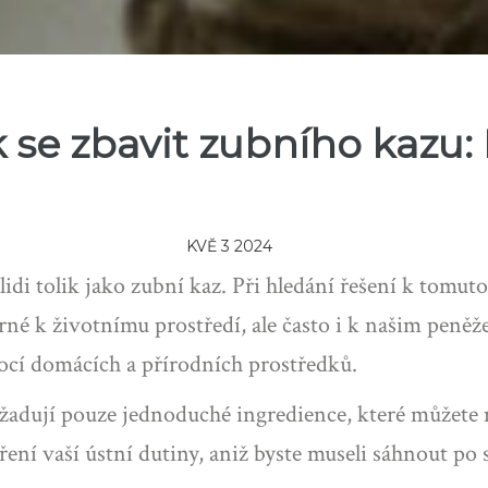
 se zbavit zubního kazu: 
KVĚ 3 2024
di tolik jako zubní kaz. Při hledání řešení k tomuto
trné k životnímu prostředí, ale často i k našim pen
ocí domácích a přírodních prostředků.
žadují pouze jednoduché ingredience, které můžete m
ení vaší ústní dutiny, aniž byste museli sáhnout po