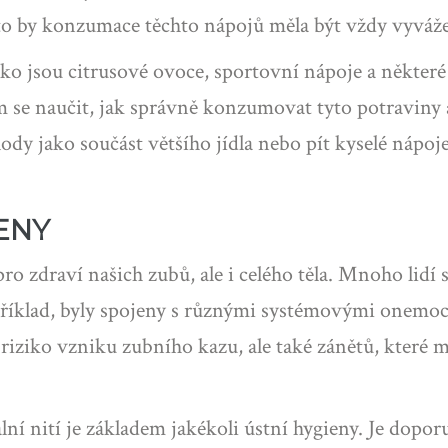
roto by konzumace těchto nápojů měla být vždy vyvá
ako jsou citrusové ovoce, sportovní nápoje a někte
m se naučit, jak správně konzumovat tyto potraviny 
 plody jako součást většího jídla nebo pít kyselé ná
ENY
ro zdraví našich zubů, ale i celého těla. Mnoho lidí 
apříklad, byly spojeny s různými systémovými onem
riziko vzniku zubního kazu, ale také zánětů, které
lní nití je základem jakékoli ústní hygieny. Je dopo