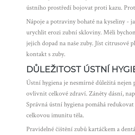
ústního prostředí bojovat proti kazu. P
Nápoje a potraviny bohaté na kyseliny - j
urychlit erozi zubní skloviny. Měli bycho
jejich dopad na naše zuby. Jíst citrusové
kontakt s zuby.
DŮLEŽITOST ÚSTNÍ HYGI
Ústní hygiena je nesmírně důležitá nejen p
ovlivnit celkové zdraví. Záněty dásní, n
Správná ústní hygiena pomáhá redukovat 
celkovou imunitu těla.
Pravidelné čištění zubů kartáčkem a dentá