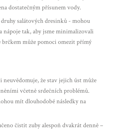
žena dostatečným přísunem vody.
ré druhy salátových dresinků - mohou
a nápoje tak, aby jsme minimalizovali
poje brčkem může pomoci omezit přímý
si neuvědomuje, že stav jejich úst může
ocněními včetně srdečních problémů.
 mohou mít dlouhodobé následky na
ručeno čistit zuby alespoň dvakrát denně –