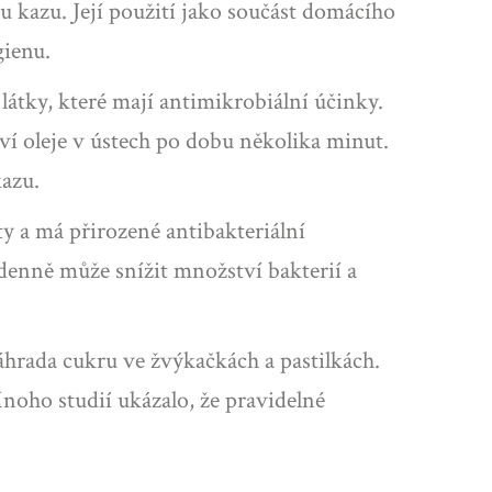
u kazu. Její použití jako součást domácího
gienu.
látky, které mají antimikrobiální účinky.
í oleje v ústech po dobu několika minut.
kazu.
ty a má přirozené antibakteriální
denně může snížit množství bakterií a
 náhrada cukru ve žvýkačkách a pastilkách.
Mnoho studií ukázalo, že pravidelné