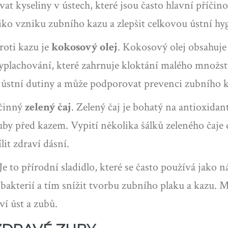
at kyseliny v ústech, které jsou často hlavní příčino
iko vzniku zubního kazu a zlepšit celkovou ústní hy
oti kazu je
kokosový olej
. Kokosový olej obsahuje 
yplachování, které zahrnuje kloktání malého množstv
 ústní dutiny a může podporovat prevenci zubního 
účinný
zelený čaj
. Zelený čaj je bohatý na antioxidan
by před kazem. Vypití několika šálků zeleného čaje 
lit zdraví dásní.
 Je to přírodní sladidlo, které se často používá jako
bakterií a tím snížit tvorbu zubního plaku a kazu. 
ví úst a zubů.