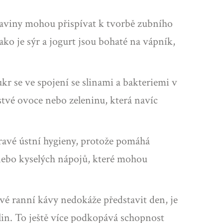
traviny mohou přispívat k tvorbě zubního
ako je sýr a jogurt jsou bohaté na vápník,
r se ve spojení se slinami a bakteriemi v
rstvé ovoce nebo zeleninu, která navíc
ravé ústní hygieny, protože pomáhá
h nebo kyselých nápojů, které mohou
své ranní kávy nedokáže představit den, je
lin. To ještě více podkopává schopnost