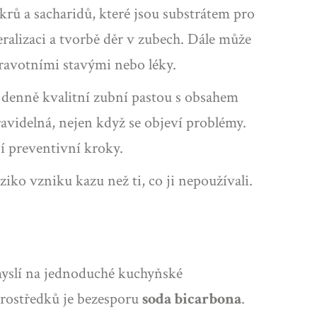
ů a sacharidů, které jsou substrátem pro
ralizaci a tvorbě děr v zubech. Dále může
dravotními stavými nebo léky.
át denně kvalitní zubní pastou s obsahem
avidelná, nejen když se objeví problémy.
ší preventivní kroky.
iziko vzniku kazu než ti, co ji nepoužívali.
myslí na jednoduché kuchyňské
prostředků je bezesporu
soda bicarbona
.