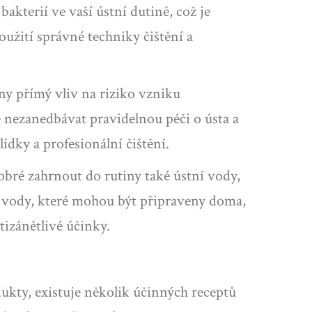
terií ve vaší ústní dutině, což je
žití správné techniky čištění a
ny přímý vliv na riziko vzniku
e nezanedbávat pravidelnou péči o ústa a
dky a profesionální čištění.
obré zahrnout do rutiny také ústní vody,
 vody, které mohou být připraveny doma,
izánětlivé účinky.
dukty, existuje několik účinných receptů