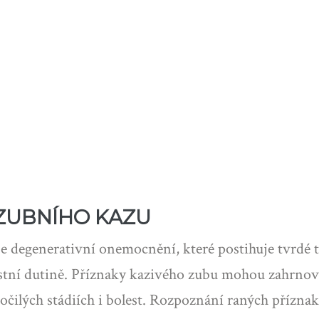
 ZUBNÍHO KAZU
je degenerativní onemocnění, které postihuje tvrdé 
ní dutině. Příznaky kazivého zubu mohou zahrnovat
očilých stádiích i bolest. Rozpoznání raných příznak