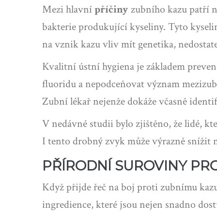
Mezi hlavní
příčiny
zubního kazu patří n
bakterie produkující kyseliny. Tyto kysel
na vznik kazu vliv mít genetika, nedosta
Kvalitní ústní hygiena je základem preven
fluoridu a nepodceňovat význam mezizubní
Zubní lékař nejenže dokáže včasně identif
V nedávné studii bylo zjištěno, že lidé, kt
I tento drobný zvyk může výrazně snížit
PŘÍRODNÍ SUROVINY PRO
Když přijde řeč na boj proti zubnímu ka
ingredience, které jsou nejen snadno dost