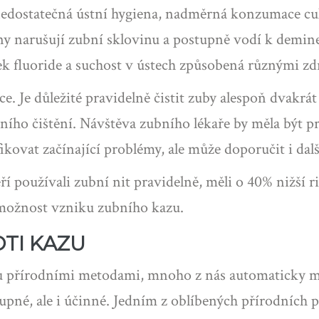
edostatečná ústní hygiena, nadměrná konzumace cukr
iny narušují zubní sklovinu a postupně vodí k demine
tek fluoride a suchost v ústech způsobená různými z
ce. Je důležité pravidelně čistit zuby alespoň dvakr
ho čištění. Návštěva zubního lékaře by měla být pr
ikovat začínající problémy, ale může doporučit i dal
eří používali zubní nit pravidelně, měli o 40% nižší r
 možnost vzniku zubního kazu.
TI KAZU
zu přírodními metodami, mnoho z nás automaticky 
upné, ale i účinné. Jedním z oblíbených přírodních 