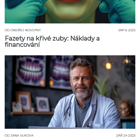
OD
ONDŘEJ NOVOTNÝ
SRP 6 2023
Fazety na křivé zuby: Náklady a
financování
OD
JANA SUKOVA
ZÁŘ 24 2023