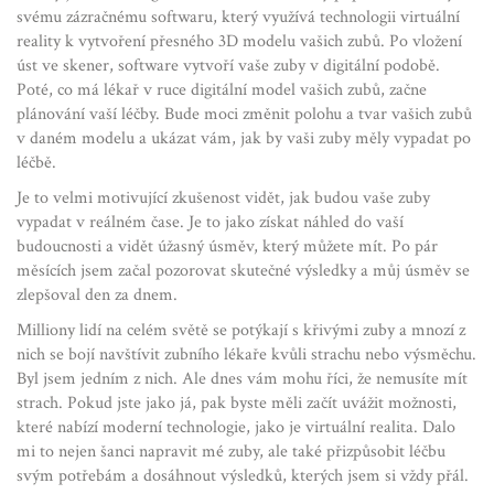
svému zázračnému softwaru, který využívá technologii virtuální
reality k vytvoření přesného 3D modelu vašich zubů. Po vložení
úst ve skener, software vytvoří vaše zuby v digitální podobě.
Poté, co má lékař v ruce digitální model vašich zubů, začne
plánování vaší léčby. Bude moci změnit polohu a tvar vašich zubů
v daném modelu a ukázat vám, jak by vaši zuby měly vypadat po
léčbě.
Je to velmi motivující zkušenost vidět, jak budou vaše zuby
vypadat v reálném čase. Je to jako získat náhled do vaší
budoucnosti a vidět úžasný úsměv, který můžete mít. Po pár
měsících jsem začal pozorovat skutečné výsledky a můj úsměv se
zlepšoval den za dnem.
Milliony lidí na celém světě se potýkají s křivými zuby a mnozí z
nich se bojí navštívit zubního lékaře kvůli strachu nebo výsměchu.
Byl jsem jedním z nich. Ale dnes vám mohu říci, že nemusíte mít
strach. Pokud jste jako já, pak byste měli začít uvážit možnosti,
které nabízí moderní technologie, jako je virtuální realita. Dalo
mi to nejen šanci napravit mé zuby, ale také přizpůsobit léčbu
svým potřebám a dosáhnout výsledků, kterých jsem si vždy přál.