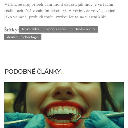
Věřím, že můj příběh vám mohl ukázat, jak moc je virtuální
realita užitečná v zubním lékařství. A věřím, že ve vás, stejně
jako ve mně, probudí touhu vyzkoušet to na vlastní kůži.
Štítky:
Křivé zuby
náprava zubů
virtuální realita
dentální technologie
PODOBNÉ ČLÁNKY