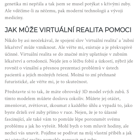
genetika mi nepřála a tak jsem se musel potýkat s křivými zuby.
Ale vděčíme-li za něčemu, pak moderní technologii a vývoji
medicíny.
JAK MŮŽE VIRTUÁLNÍ REALITA POMOCI
Nikdo by asi neočekával, že spojení slov 'virtuální realita' a 'zubní
lékařství' může vzniknout. Ale věřte mi, existuje a je překvapivě
účinné. Virtuální realita se do značné míry uplatňuje v zubním
lékařství a ortodoncii. Nejde jen o léčbu fobií a úzkostí, nýbrž jde
rovněž o vizuální a přesnou prezentaci problémů v ústech
pacientů a jejich možných řešení. Možná to zní přehnaně
futuristické, ale věřte mi, je to skutečnost.
Představte si to tak, že máte obrovský 3D model svých zubů. S
tímto modelem můžete doslova cokoliv. Můžete jej otáčet,
zmenšovat, zvětšovat, zkoumat z každého úhlu a vypadá to, jako
byste drželi své zuby přímo v ruce. Nejen, že je to úžasně
fascinující, ale také vám to pomůže lépe porozumět svému
problému a jak ho vyřešit. Mohl bych o tom mluvit hodiny, ale
nechci vás unavit. Pojďme se podívat na můj vlastní příběh a jak
mi virtuální realita pomohla napravit mé zuby.