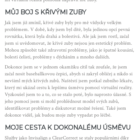
MŮJ BOJ S KŘIVÝMI ZUBY
Jak jsem již zmínil, křivé zuby byly pro mě vždycky velkým
problémem. V době, kdy jsem byl dítě, byla jedinou opcí pevná
rovnátka, která byla drahá a bolestivá. Ale jak jsem rostl, začal
jsem si uvědomovat, že křivé zuby nejsou jen estetický problém.
Mohou způsobit také zdravotní problémy, jako je špatné kousání,
bolesti čelisti, problémy s dýcháním a mnoho dalších.
Dokonce jsem se v jednom okamžiku cítil tak zoufale, že jsem
začal nosit baseballkovou čepici, abych si zakryl obličej a nikdo si
nevšiml mých křivých zubů. Naštěstí jsem potkal zubního lékaře,
který mi ukázal cestu k lepšímu úsměvu pomocí virtuální reality.
Vyzkoušel jsem to a to, co se stalo poté, bylo naprosto úžasné. S
jeho pomocí jsem si mohl prohlédnout model svých zubů,
identifikovat problémy a diskutovat možné řešení. Také jsem
dokonce viděl, jak budou moje zuby vypadat po léčbě.
MOJE CESTA K DOKONALÉMU ÚSMĚVU
Služby jako Invisalign a ClearCorrect se staly populárními díky