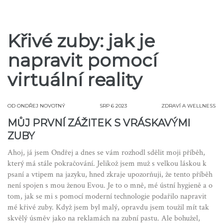
Křivé zuby: jak je
napravit pomocí
virtuální reality
OD
ONDŘEJ NOVOTNÝ
SRP 6 2023
ZDRAVÍ A WELLNESS
MŮJ PRVNÍ ZÁŽITEK S VRÁSKAVÝMI
ZUBY
Ahoj, já jsem Ondřej a dnes se vám rozhodl sdělit moji příběh,
který má stále pokračování. Jelikož jsem muž s velkou láskou k
psaní a vtipem na jazyku, hned zkraje upozorňuji, že tento příběh
není spojen s mou ženou Evou. Je to o mně, mé ústní hygieně a o
tom, jak se mi s pomocí moderní technologie podařilo napravit
mé křivé zuby. Když jsem byl malý, opravdu jsem toužil mít tak
skvělý úsměv jako na reklamách na zubní pastu. Ale bohužel,