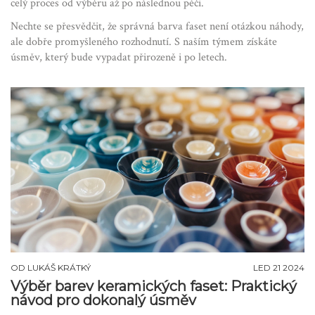
celý proces od výběru až po následnou péči.
Nechte se přesvědčit, že správná barva faset není otázkou náhody,
ale dobře promyšleného rozhodnutí. S naším týmem získáte
úsměv, který bude vypadat přirozeně i po letech.
OD
LUKÁŠ KRÁTKÝ
LED 21 2024
Výběr barev keramických faset: Praktický
návod pro dokonalý úsměv