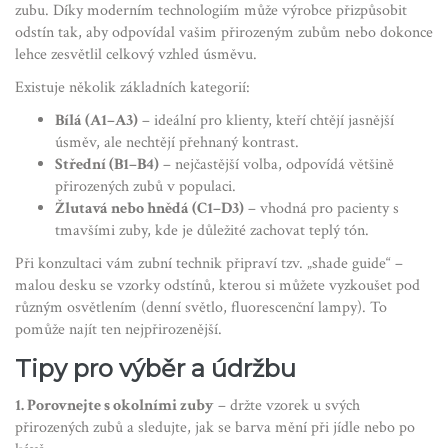
zubu. Díky moderním technologiím může výrobce přizpůsobit
odstín tak, aby odpovídal vašim přirozeným zubům nebo dokonce
lehce zesvětlil celkový vzhled úsměvu.
Existuje několik základních kategorií:
Bílá (A1–A3)
– ideální pro klienty, kteří chtějí jasnější
úsměv, ale nechtějí přehnaný kontrast.
Střední (B1–B4)
– nejčastější volba, odpovídá většině
přirozených zubů v populaci.
Žlutavá nebo hnědá (C1–D3)
– vhodná pro pacienty s
tmavšími zuby, kde je důležité zachovat teplý tón.
Při konzultaci vám zubní technik připraví tzv. „shade guide“ –
malou desku se vzorky odstínů, kterou si můžete vyzkoušet pod
různým osvětlením (denní světlo, fluorescenční lampy). To
pomůže najít ten nejpřirozenější.
Tipy pro výběr a údržbu
1. Porovnejte s okolními zuby
– držte vzorek u svých
přirozených zubů a sledujte, jak se barva mění při jídle nebo po