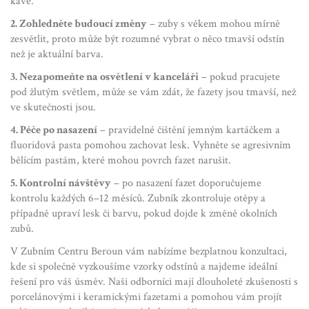
kávě.
2. Zohledněte budoucí změny
– zuby s věkem mohou mírně
zesvětlit, proto může být rozumné vybrat o něco tmavší odstín
než je aktuální barva.
3. Nezapomeňte na osvětlení v kanceláři
– pokud pracujete
pod žlutým světlem, může se vám zdát, že fazety jsou tmavší, než
ve skutečnosti jsou.
4. Péče po nasazení
– pravidelné čištění jemným kartáčkem a
fluoridová pasta pomohou zachovat lesk. Vyhněte se agresivním
bělícím pastám, které mohou povrch fazet narušit.
5. Kontrolní návštěvy
– po nasazení fazet doporučujeme
kontrolu každých 6–12 měsíců. Zubník zkontroluje otěpy a
případně upraví lesk či barvu, pokud dojde k změně okolních
zubů.
V Zubním Centru Beroun vám nabízíme bezplatnou konzultaci,
kde si společně vyzkoušíme vzorky odstínů a najdeme ideální
řešení pro váš úsměv. Naši odborníci mají dlouholeté zkušenosti s
porcelánovými i keramickými fazetami a pomohou vám projít