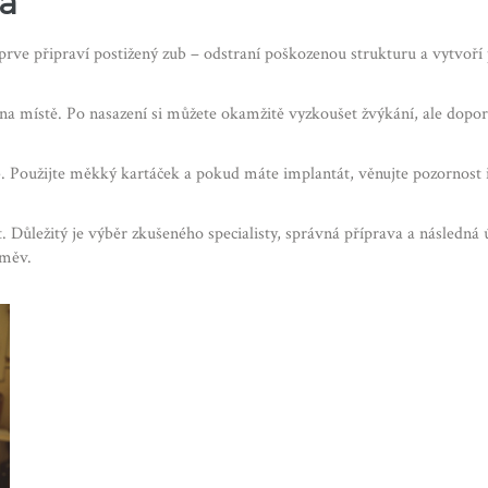
la
ejprve připraví postižený zub – odstraní poškozenou strukturu a vytvoř
 na místě. Po nasazení si můžete okamžitě vyzkoušet žvýkání, ale dopor
b. Použijte měkký kartáček a pokud máte implantát, věnujte pozornost
. Důležitý je výběr zkušeného specialisty, správná příprava a následná
směv.