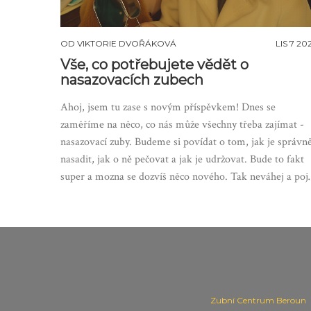
OD
VIKTORIE DVOŘÁKOVÁ
LIS 7 20
Vše, co potřebujete vědět o
nasazovacích zubech
Ahoj, jsem tu zase s novým příspěvkem! Dnes se
zaměříme na něco, co nás může všechny třeba zajímat -
nasazovací zuby. Budeme si povídat o tom, jak je správn
nasadit, jak o ně pečovat a jak je udržovat. Bude to fakt
super a mozna se dozvíš něco nového. Tak neváhej a poj
se mnou do toho!
Zubní Centrum Beroun