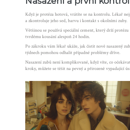
Nasazení a první kontro
Když je protéza hotová, vrátíte se na kontrolu. Lékař n
a zkontroluje jeho sed, barvu i kontakt s okolními zuby.
Většinou se používá speciální cement, který drží protézu
tvrdému kousání alespoň 24 hodin.
Po zákroku vám lékař ukáže, jak čistit nově nasazený zu
týdnech pomohou odhalit případné problémy dříve.
Nasazení zubů není komplikované, když víte, co očekávat
kroky, můžete se těšit na pevný a přirozeně vypadající ú