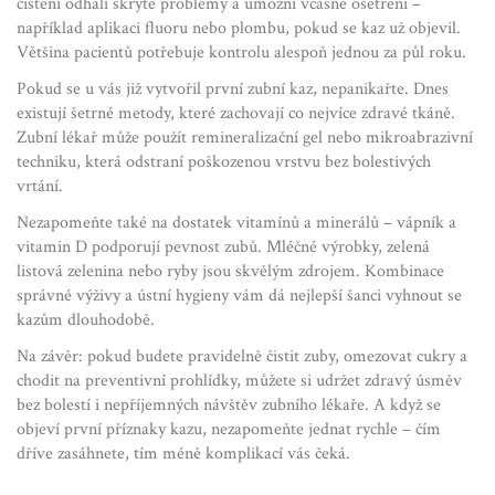
čištění odhalí skryté problémy a umožní včasné ošetření –
například aplikaci fluoru nebo plombu, pokud se kaz už objevil.
Většina pacientů potřebuje kontrolu alespoň jednou za půl roku.
Pokud se u vás již vytvořil první zubní kaz, nepanikařte. Dnes
existují šetrné metody, které zachovají co nejvíce zdravé tkáně.
Zubní lékař může použít remineralizační gel nebo mikroabrazivní
techniku, která odstraní poškozenou vrstvu bez bolestivých
vrtání.
Nezapomeňte také na dostatek vitamínů a minerálů – vápník a
vitamin D podporují pevnost zubů. Mléčné výrobky, zelená
listová zelenina nebo ryby jsou skvělým zdrojem. Kombinace
správné výživy a ústní hygieny vám dá nejlepší šanci vyhnout se
kazům dlouhodobě.
Na závěr: pokud budete pravidelně čistit zuby, omezovat cukry a
chodit na preventivní prohlídky, můžete si udržet zdravý úsměv
bez bolestí i nepříjemných návštěv zubního lékaře. A když se
objeví první příznaky kazu, nezapomeňte jednat rychle – čím
dříve zasáhnete, tím méně komplikací vás čeká.