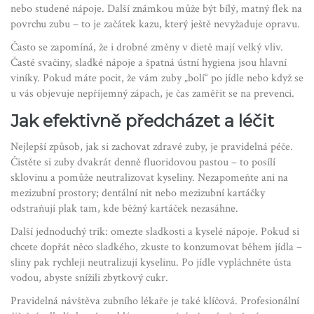
nebo studené nápoje. Další známkou může být bílý, matný flek na
povrchu zubu – to je začátek kazu, který ještě nevyžaduje opravu.
Často se zapomíná, že i drobné změny v dietě mají velký vliv.
Časté svačiny, sladké nápoje a špatná ústní hygiena jsou hlavní
viníky. Pokud máte pocit, že vám zuby „bolí“ po jídle nebo když se
u vás objevuje nepříjemný zápach, je čas zaměřit se na prevenci.
Jak efektivně předcházet a léčit
Nejlepší způsob, jak si zachovat zdravé zuby, je pravidelná péče.
Čistěte si zuby dvakrát denně fluoridovou pastou – to posílí
sklovinu a pomůže neutralizovat kyseliny. Nezapomeňte ani na
mezizubní prostory; dentální nit nebo mezizubní kartáčky
odstraňují plak tam, kde běžný kartáček nezasáhne.
Další jednoduchý trik: omezte sladkosti a kyselé nápoje. Pokud si
chcete dopřát něco sladkého, zkuste to konzumovat během jídla –
sliny pak rychleji neutralizují kyselinu. Po jídle vypláchněte ústa
vodou, abyste snížili zbytkový cukr.
Pravidelná návštěva zubního lékaře je také klíčová. Profesionální