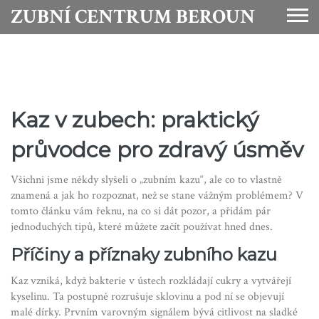
ZUBNÍ CENTRUM BEROUN
Kaz v zubech: praktický
průvodce pro zdravý úsměv
Všichni jsme někdy slyšeli o „zubním kazu“, ale co to vlastně
znamená a jak ho rozpoznat, než se stane vážným problémem? V
tomto článku vám řeknu, na co si dát pozor, a přidám pár
jednoduchých tipů, které můžete začít používat hned dnes.
Příčiny a příznaky zubního kazu
Kaz vzniká, když bakterie v ústech rozkládají cukry a vytvářejí
kyselinu. Ta postupně rozrušuje sklovinu a pod ní se objevují
malé dírky. Prvním varovným signálem bývá citlivost na sladké