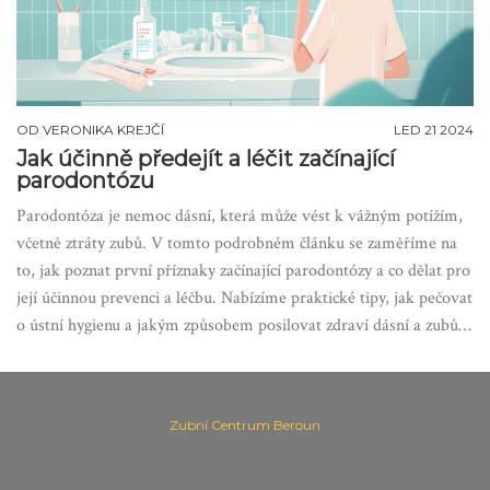
OD
VERONIKA KREJČÍ
LED 21 2024
Jak účinně předejít a léčit začínající
parodontózu
Parodontóza je nemoc dásní, která může vést k vážným potížím,
včetně ztráty zubů. V tomto podrobném článku se zaměříme na
to, jak poznat první příznaky začínající parodontózy a co dělat pro
její účinnou prevenci a léčbu. Nabízíme praktické tipy, jak pečovat
o ústní hygienu a jakým způsobem posilovat zdraví dásní a zubů.
Diskutujeme také možnosti léčby parodontózy a důležitost
pravidelné kontroly u zubního lékaře.
Zubní Centrum Beroun