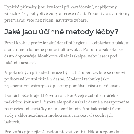
Typické příznaky jsou krvácení při kartáčování, nepříjemný
zápach z úst, pohyblivé zuby a recese dásní. Pokud tyto symptomy
přetrvávají více než týden, navštivte zubaře.
Jaké jsou účinné metody léčby?
První krok je profesionální dentální hygiena – odpláchnutí plaketu
a odstranění kamene pomocí ultrazvuku. Po tomto zákroku se
často doporučuje hloubkové čištění (skalpel nebo laser) pod
lokální anestezií.
V pokročilých případech může být nutná operace, kde se obnoví
poškozené kostní tkáně a dásně. Moderní techniky jako
regenerativní chirurgické postupy pomáhají růstu nové kosti.
Domácí péče hraje klíčovou roli. Používejte zubní kartáček s
měkkými štětinami, čistěte alespoň dvakrát denně a nezapomeňte
na mezizubní kartáčky nebo dentální nit. Antibakteriální ústní
vody s chlorhexidinem mohou snížit množství škodlivých
bakterií.
Pro kuřáky je nejlepší radou přestat kouřit. Nikotin zpomaluje