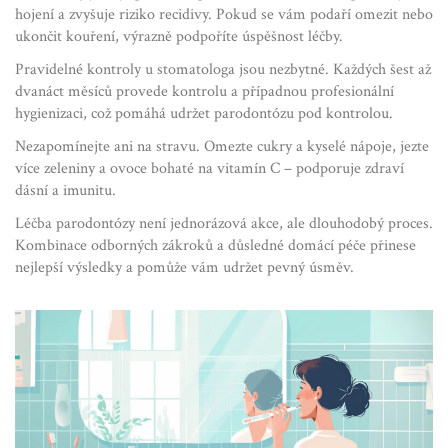
hojení a zvyšuje riziko recidivy. Pokud se vám podaří omezit nebo
ukončit kouření, výrazně podpoříte úspěšnost léčby.
Pravidelné kontroly u stomatologa jsou nezbytné. Každých šest až
dvanáct měsíců provede kontrolu a případnou profesionální
hygienizaci, což pomáhá udržet parodontózu pod kontrolou.
Nezapomínejte ani na stravu. Omezte cukry a kyselé nápoje, jezte
více zeleniny a ovoce bohaté na vitamín C – podporuje zdraví
dásní a imunitu.
Léčba parodontózy není jednorázová akce, ale dlouhodobý proces.
Kombinace odborných zákroků a důsledné domácí péče přinese
nejlepší výsledky a pomůže vám udržet pevný úsměv.