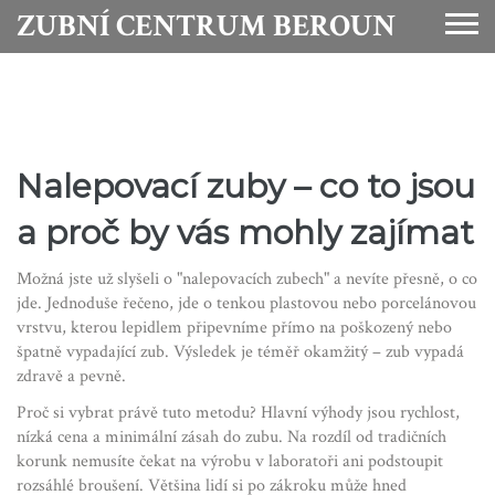
ZUBNÍ CENTRUM BEROUN
Nalepovací zuby – co to jsou
a proč by vás mohly zajímat
Možná jste už slyšeli o "nalepovacích zubech" a nevíte přesně, o co
jde. Jednoduše řečeno, jde o tenkou plastovou nebo porcelánovou
vrstvu, kterou lepidlem připevníme přímo na poškozený nebo
špatně vypadající zub. Výsledek je téměř okamžitý – zub vypadá
zdravě a pevně.
Proč si vybrat právě tuto metodu? Hlavní výhody jsou rychlost,
nízká cena a minimální zásah do zubu. Na rozdíl od tradičních
korunk nemusíte čekat na výrobu v laboratoři ani podstoupit
rozsáhlé broušení. Většina lidí si po zákroku může hned