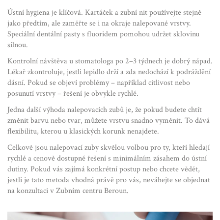
Ústní hygiena je klíčová. Kartáček a zubní nit používejte stejně
jako předtím, ale zaměřte se i na okraje nalepované vrstvy.
Speciální dentální pasty s fluoridem pomohou udržet sklovinu
silnou.
Kontrolní návštěva u stomatologa po 2–3 týdnech je dobrý nápad.
Lékař zkontroluje, jestli lepidlo drží a zda nedochází k podráždění
dásní. Pokud se objeví problémy – například citlivost nebo
posunutí vrstvy – řešení je obvykle rychlé.
Jedna další výhoda nalepovacích zubů je, že pokud budete chtít
změnit barvu nebo tvar, můžete vrstvu snadno vyměnit. To dává
flexibilitu, kterou u klasických korunk nenajdete.
Celkově jsou nalepovací zuby skvělou volbou pro ty, kteří hledají
rychlé a cenově dostupné řešení s minimálním zásahem do ústní
dutiny. Pokud vás zajímá konkrétní postup nebo chcete vědět,
jestli je tato metoda vhodná právě pro vás, neváhejte se objednat
na konzultaci v Zubním centru Beroun.