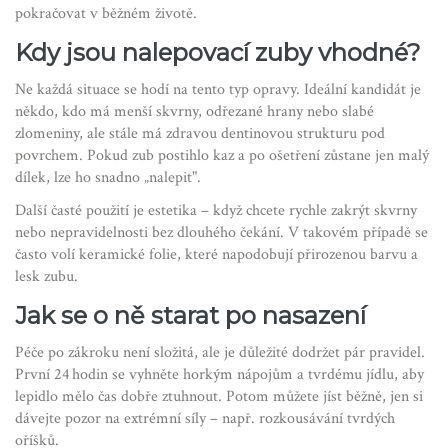
pokračovat v běžném životě.
Kdy jsou nalepovací zuby vhodné?
Ne každá situace se hodí na tento typ opravy. Ideální kandidát je
někdo, kdo má menší skvrny, odřezané hrany nebo slabé
zlomeniny, ale stále má zdravou dentinovou strukturu pod
povrchem. Pokud zub postihlo kaz a po ošetření zůstane jen malý
dílek, lze ho snadno „nalepit".
Další časté použití je estetika – když chcete rychle zakrýt skvrny
nebo nepravidelnosti bez dlouhého čekání. V takovém případě se
často volí keramické folie, které napodobují přirozenou barvu a
lesk zubu.
Jak se o ně starat po nasazení
Péče po zákroku není složitá, ale je důležité dodržet pár pravidel.
První 24 hodin se vyhněte horkým nápojům a tvrdému jídlu, aby
lepidlo mělo čas dobře ztuhnout. Potom můžete jíst běžně, jen si
dávejte pozor na extrémní síly – např. rozkousávání tvrdých
oříšků.