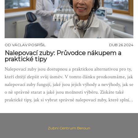
OD
VÁCLAV POSPÍŠIL
DUB 26 2024
Nalepovací zuby: Průvodce nákupem a
praktické tipy
Nalepovací zuby jsou dostupnou a praktickou alternativou pro ty,
kteří chtějí zlepšit svůj úsměv. V tomto článku prozkoumáme, jak
nalepovací zuby fungují, jaké jsou jejich výhody a nevýhody, jak se
o ně správně starat a jaké jsou možnosti výběru. Získáte také
praktické tipy, jak si vybrat správné nalepovací zuby, které splní
vaše estetické i funkční očekávání.
Zubní Centrum Beroun