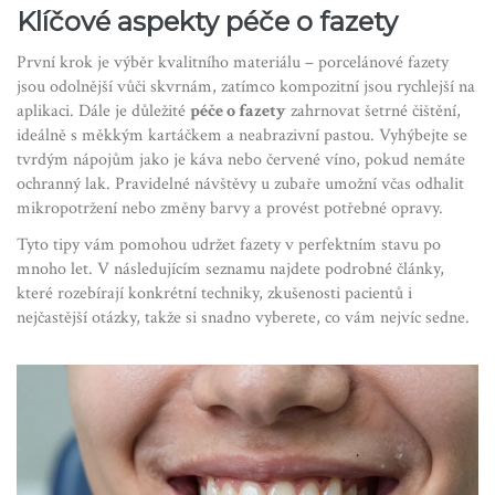
Klíčové aspekty péče o fazety
První krok je výběr kvalitního materiálu – porcelánové fazety
jsou odolnější vůči skvrnám, zatímco kompozitní jsou rychlejší na
aplikaci. Dále je důležité
péče o fazety
zahrnovat šetrné čištění,
ideálně s měkkým kartáčkem a neabrazivní pastou. Vyhýbejte se
tvrdým nápojům jako je káva nebo červené víno, pokud nemáte
ochranný lak. Pravidelné návštěvy u zubaře umožní včas odhalit
mikropotržení nebo změny barvy a provést potřebné opravy.
Tyto tipy vám pomohou udržet fazety v perfektním stavu po
mnoho let. V následujícím seznamu najdete podrobné články,
které rozebírají konkrétní techniky, zkušenosti pacientů i
nejčastější otázky, takže si snadno vyberete, co vám nejvíc sedne.