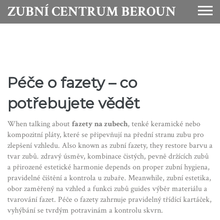
ZUBNÍ CENTRUM BEROUN
Péče o fazety – co
potřebujete vědět
When talking about
fazety na zubech
,
tenké keramické nebo
kompozitní pláty, které se připevňují na přední stranu zubu pro
zlepšení vzhledu
. Also known as
zubní fazety
, they restore barvu a
tvar zubů.
zdravý úsměv
,
kombinace čistých, pevně držících zubů
a přirozené estetické harmonie
depends on proper
zubní hygiena
,
pravidelné čištění a kontrola u zubaře
. Meanwhile,
zubní estetika
,
obor zaměřený na vzhled a funkci zubů
guides výběr materiálu a
tvarování fazet. Péče o fazety zahrnuje pravidelný třídící kartáček,
vyhýbání se tvrdým potravinám a kontrolu skvrn.