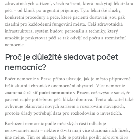
zdravotnických zařízení
,
všech zařízení, která poskytují lékařskou
péči – od klinik po urgentní příjemny
. Tyto
lékařské služby
,
konkrétní procedury a péče, které pacienti dostávají
jsou pak
zásadní pro každodenní fungování města. Celá
zdravotnická
infrastruktura
,
systém budov, personálu a techniky, který
umožňuje poskytovat péči
se tak odvíjí od počtu a rozmístění
nemocnic.
Proč je důležité sledovat počet
nemocnic?
Počet nemocnic v Praze přímo ukazuje, jak je město připravené
řešit akutní i chronické onemocnění obyvatel. Více nemocnic
znamená širší síť
počet nemocnic v Praze
, což zvyšuje šanci, že
pacient najde potřebnou péči blízko domova. Tento ukazatel také
ovlivňuje plánování nových zařízení a rozšiřování stávajících,
protože úřady potřebují data pro rozhodování o investicích.
Rozložení nemocnic podle městských částí odhaluje
nerovnoměrnosti – některé čtvrti mají více stacionárních lůžek,
jiné méně. Tím se ukazuje, kde je potřeba posílit
zdravotnickou