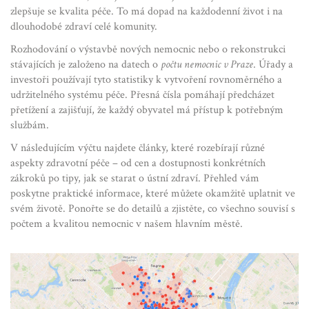
zlepšuje se kvalita péče. To má dopad na každodenní život i na
dlouhodobé zdraví celé komunity.
Rozhodování o výstavbě nových nemocnic nebo o rekonstrukci
stávajících je založeno na datech o
počtu nemocnic v Praze
. Úřady a
investoři používají tyto statistiky k vytvoření rovnoměrného a
udržitelného systému péče. Přesná čísla pomáhají předcházet
přetížení a zajišťují, že každý obyvatel má přístup k potřebným
službám.
V následujícím výčtu najdete články, které rozebírají různé
aspekty zdravotní péče – od cen a dostupnosti konkrétních
zákroků po tipy, jak se starat o ústní zdraví. Přehled vám
poskytne praktické informace, které můžete okamžitě uplatnit ve
svém životě. Ponořte se do detailů a zjistěte, co všechno souvisí s
počtem a kvalitou nemocnic v našem hlavním městě.