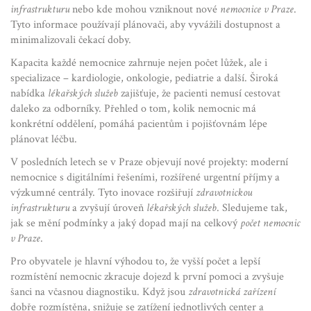
infrastrukturu
nebo kde mohou vzniknout nové
nemocnice v Praze
.
Tyto informace používají plánovači, aby vyvážili dostupnost a
minimalizovali čekací doby.
Kapacita každé nemocnice zahrnuje nejen počet lůžek, ale i
specializace – kardiologie, onkologie, pediatrie a další. Široká
nabídka
lékařských služeb
zajišťuje, že pacienti nemusí cestovat
daleko za odborníky. Přehled o tom, kolik nemocnic má
konkrétní oddělení, pomáhá pacientům i pojišťovnám lépe
plánovat léčbu.
V posledních letech se v Praze objevují nové projekty: moderní
nemocnice s digitálními řešeními, rozšířené urgentní příjmy a
výzkumné centrály. Tyto inovace rozšiřují
zdravotnickou
infrastrukturu
a zvyšují úroveň
lékařských služeb
. Sledujeme tak,
jak se mění podmínky a jaký dopad mají na celkový
počet nemocnic
v Praze
.
Pro obyvatele je hlavní výhodou to, že vyšší počet a lepší
rozmístění nemocnic zkracuje dojezd k první pomoci a zvyšuje
šanci na včasnou diagnostiku. Když jsou
zdravotnická zařízení
dobře rozmístěna, snižuje se zatížení jednotlivých center a