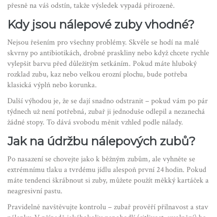
přesně na váš odstín, takže výsledek vypadá přirozeně.
Kdy jsou nálepové zuby vhodné?
Nejsou řešením pro všechny problémy. Skvěle se hodí na malé
skvrny po antibiotikách, drobné praskliny nebo když chcete rychle
vylepšit barvu před důležitým setkáním. Pokud máte hluboký
rozklad zubu, kaz nebo velkou erozní plochu, bude potřeba
klasická výplň nebo korunka.
Další výhodou je, že se dají snadno odstranit – pokud vám po pár
týdnech už není potřebná, zubař ji jednoduše odlepil a nezanechá
žádné stopy. To dává svobodu měnit vzhled podle nálady.
Jak na údržbu nálepových zubů?
Po nasazení se chovejte jako k běžným zubům, ale vyhněte se
extrémnímu tlaku a tvrdému jídlu alespoň první 24 hodin. Pokud
máte tendenci škrábnout si zuby, můžete použít měkký kartáček a
neagresivní pastu.
Pravidelně navštěvujte kontrolu – zubař prověří přilnavost a stav