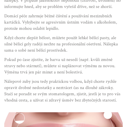
nálepky. V případě jakéhokoliv nepohodlí (citlivost, uvolnění) ho
informujte hned, aby se problém vyřešil dříve, než se zhorší.
Domácí péče zahrnuje běžné čištění a používání mezizubních
kartáčků. Vyhýbejte se agresivním ústním vodám s alkoholem,
protože mohou oslabit lepidlo.
Když chcete zlepšit bělost, můžete použít lehké bělící pasty, ale
silné bělicí gely raději nechte na profesionální ošetření. Nálepka
sama o sobě není bělící prostředek.
Pokud po čase zjistíte, že barva už nesedí (např. kvůli změně
stravy nebo stárnutí), můžete si naplánovat výměnu za novou.
Výměna trvá jen pár minut a není bolestivá.
Nálepové zuby jsou tedy praktickou volbou, když chcete rychle
opravit drobné nedostatky a neztrácet čas na dlouhé zákroky.
Stačí se poradit se svým stomatologem, zjistit, jestli je to pro vás
vhodná cesta, a užívat si zdravý úsměv bez zbytečných starostí.