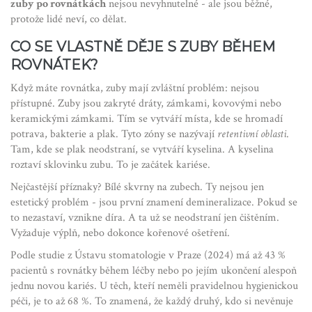
zuby po rovnátkách
nejsou nevyhnutelné - ale jsou běžné,
protože lidé neví, co dělat.
CO SE VLASTNĚ DĚJE S ZUBY BĚHEM
ROVNÁTEK?
Když máte rovnátka, zuby mají zvláštní problém: nejsou
přístupné. Zuby jsou zakryté dráty, zámkami, kovovými nebo
keramickými zámkami. Tím se vytváří místa, kde se hromadí
potrava, bakterie a plak. Tyto zóny se nazývají
retentivní oblasti
.
Tam, kde se plak neodstraní, se vytváří kyselina. A kyselina
roztaví sklovinku zubu. To je začátek kariése.
Nejčastější příznaky? Bílé skvrny na zubech. Ty nejsou jen
estetický problém - jsou první znamení demineralizace. Pokud se
to nezastaví, vznikne díra. A ta už se neodstraní jen čištěním.
Vyžaduje výplň, nebo dokonce kořenové ošetření.
Podle studie z Ústavu stomatologie v Praze (2024) má až 43 %
pacientů s rovnátky během léčby nebo po jejím ukončení alespoň
jednu novou kariés. U těch, kteří neměli pravidelnou hygienickou
péči, je to až 68 %. To znamená, že každý druhý, kdo si nevěnuje