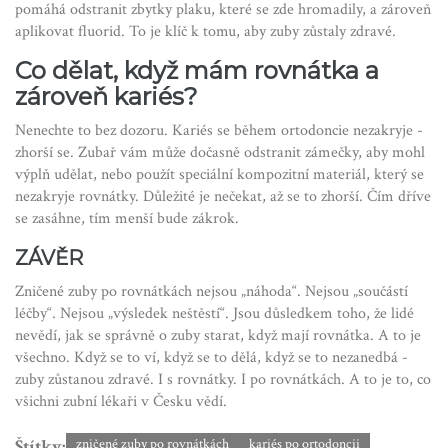
pomáhá odstranit zbytky plaku, které se zde hromadily, a zároveň
aplikovat fluorid. To je klíč k tomu, aby zuby zůstaly zdravé.
Co dělat, když mám rovnátka a
zároveň kariés?
Nenechte to bez dozoru. Kariés se během ortodoncie nezakryje -
zhorší se. Zubař vám může dočasně odstranit zámečky, aby mohl
výplň udělat, nebo použít speciální kompozitní materiál, který se
nezakryje rovnátky. Důležité je nečekat, až se to zhorší. Čím dříve
se zasáhne, tím menší bude zákrok.
ZÁVĚR
Zničené zuby po rovnátkách nejsou „náhoda“. Nejsou „součástí
léčby“. Nejsou „výsledek neštěstí“. Jsou důsledkem toho, že lidé
nevědí, jak se správně o zuby starat, když mají rovnátka. A to je
všechno. Když se to ví, když se to dělá, když se to nezanedbá -
zuby zůstanou zdravé. I s rovnátky. I po rovnátkách. A to je to, co
všichni zubní lékaři v Česku vědí.
Štítky:
zničené zuby po rovnátkách
kariés po ortodoncii