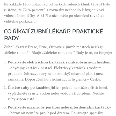
Na základě 1200 dotazníků od českých zubních klinik (2025) bylo
zjištěno, že 72 % pacientů s rovnátky nechodilo k hygienikovi
vůbec během léčby. A 61 % z nich mělo po ukončení rovnátek
viditelné poškození.
CO ŘÍKAJÍ ZUBNÍ LÉKAŘI? PRAKTICKÉ
RADY
Zubní lékaři v Praze, Brně, Ostravě a jiných městech neříkají
„dělejte to tak“ - říkají: „Udělejte to takhle.“ Tady je to, co funguje:
Používejte elektrickou kartáček s mikrobrusným headem
- obyčejný kartáček nestačí. Elektrický kartáček s vodním
proudem (ultrazvukový nebo sonický) odstraní plak i mezi
zámkami. Doporučují ho všichni zubní hygienici v Česku.
Čistěte zuby po každém jídle
- pokud nemůžete čistit hned,
vypláchněte si ústa vodou nebo vodou s fluoridem. Nechte
zuby aspoň čisté.
Používejte mezi zuby jen floss nebo interdentalní kartáčky
- běžný nit nemůže projít pod drátem. Používejte speciální