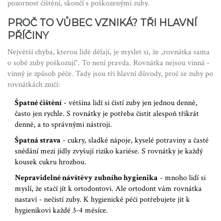
pozornost čištění, skončí s poškozenými zuby.
PROČ TO VŮBEC VZNIKÁ? TŘI HLAVNÍ
PŘÍČINY
Největší chyba, kterou lidé dělají, je myslet si, že „rovnátka sama
o sobě zuby poškozují“. To není pravda. Rovnátka nejsou vinná -
vinný je způsob péče. Tady jsou tři hlavní důvody, proč se zuby po
rovnátkách zničí:
Špatné čištění
- většina lidí si čistí zuby jen jednou denně,
často jen rychle. S rovnátky je potřeba čistit alespoň třikrát
denně, a to správnými nástroji.
Špatná strava
- cukry, sladké nápoje, kyselé potraviny a časté
snědání mezi jídly zvyšují riziko kariése. S rovnátky je každý
kousek cukru hrozbou.
Nepravidelné návštěvy zubního hygienika
- mnoho lidí si
myslí, že stačí jít k ortodontovi. Ale ortodont vám rovnátka
nastaví - nečistí zuby. K hygienické péči potřebujete jít k
hygienikovi každé 3-4 měsíce.