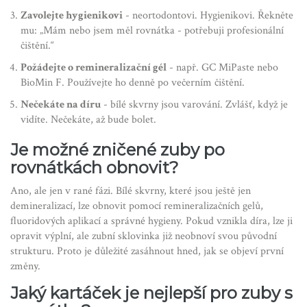
Zavolejte hygienikovi
- neortodontovi. Hygienikovi. Řekněte
mu: „Mám nebo jsem měl rovnátka - potřebuji profesionální
čištění.“
Požádejte o remineralizační gél
- např. GC MiPaste nebo
BioMin F. Používejte ho denně po večerním čištění.
Nečekáte na díru
- bílé skvrny jsou varování. Zvlášť, když je
vidíte. Nečekáte, až bude bolet.
Je možné zničené zuby po
rovnátkách obnovit?
Ano, ale jen v rané fázi. Bílé skvrny, které jsou ještě jen
demineralizací, lze obnovit pomocí remineralizačních gelů,
fluoridových aplikací a správné hygieny. Pokud vznikla díra, lze ji
opravit výplní, ale zubní sklovinka již neobnoví svou původní
strukturu. Proto je důležité zasáhnout hned, jak se objeví první
změny.
Jaký kartáček je nejlepší pro zuby s