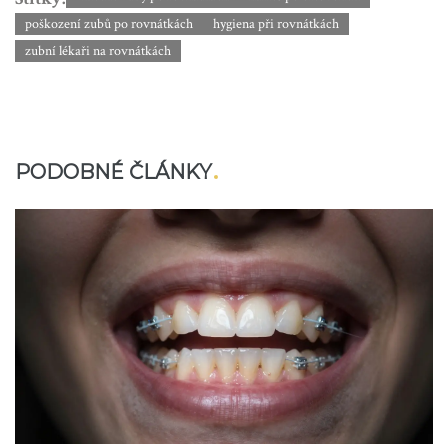
poškození zubů po rovnátkách
hygiena při rovnátkách
zubní lékaři na rovnátkách
PODOBNÉ ČLÁNKY