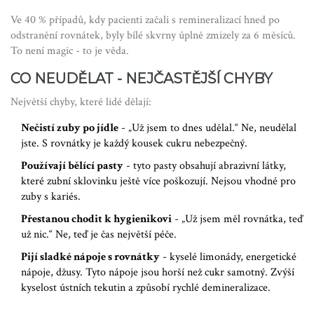
Ve 40 % případů, kdy pacienti začali s remineralizací hned po
odstranění rovnátek, byly bílé skvrny úplně zmizely za 6 měsíců.
To není magic - to je věda.
CO NEUDĚLAT - NEJČASTĚJŠÍ CHYBY
Největší chyby, které lidé dělají:
Nečistí zuby po jídle
- „Už jsem to dnes udělal.“ Ne, neudělal
jste. S rovnátky je každý kousek cukru nebezpečný.
Používají bělící pasty
- tyto pasty obsahují abrazivní látky,
které zubní sklovinku ještě více poškozují. Nejsou vhodné pro
zuby s kariés.
Přestanou chodit k hygienikovi
- „Už jsem měl rovnátka, teď
už nic.“ Ne, teď je čas největší péče.
Pijí sladké nápoje s rovnátky
- kyselé limonády, energetické
nápoje, džusy. Tyto nápoje jsou horší než cukr samotný. Zvýší
kyselost ústních tekutin a způsobí rychlé demineralizace.