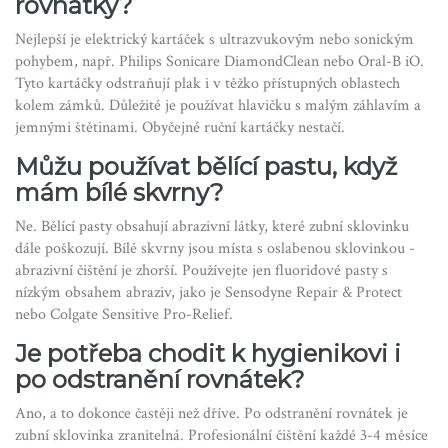
rovnátky?
Nejlepší je elektrický kartáček s ultrazvukovým nebo sonickým
pohybem, např. Philips Sonicare DiamondClean nebo Oral-B iO.
Tyto kartáčky odstraňují plak i v těžko přístupných oblastech
kolem zámků. Důležité je používat hlavičku s malým záhlavím a
jemnými štětinami. Obyčejné ruční kartáčky nestačí.
Můžu používat bělící pastu, když
mám bílé skvrny?
Ne. Bělící pasty obsahují abrazivní látky, které zubní sklovinku
dále poškozují. Bílé skvrny jsou místa s oslabenou sklovinkou -
abrazivní čištění je zhorší. Používejte jen fluoridové pasty s
nízkým obsahem abraziv, jako je Sensodyne Repair & Protect
nebo Colgate Sensitive Pro-Relief.
Je potřeba chodit k hygienikovi i
po odstranění rovnátek?
Ano, a to dokonce častěji než dříve. Po odstranění rovnátek je
zubní sklovinka zranitelná. Profesionální čištění každé 3-4 měsíce