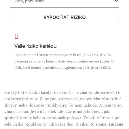
VYPOČÍTAT RIZIKO
Vaše riziko kariézu
Podle studie z Ústavu stomatologie v Praze (2024) má až 43 %
pacientů s rovnátky během léčby alespoň jednu novou kariés. U
těch, kteří neměli pravidelnou hygienickou péči, je to až 68 %.
Stovky lidí v Česku každý rok skončí s rovnátky, ale zároveň i s
poškozenými zuby. Zuby jsou zčervenalé, na povrchu zůstaly bílé
skvrny, nebo dokonce vznikly díry. To není náhoda. A není to ani
vina pacienta. Je to důsledek toho, že mnoho lidí neví, jak
správně o zuby během ortodoncie pečovat. Zubaři v Praze a po
celé České republice to vidí každý den. A říkají to stejně:
zničené