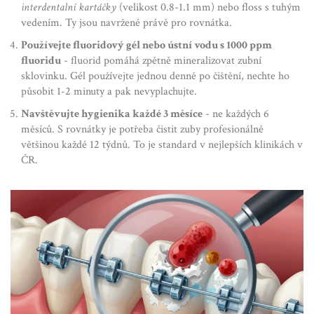
interdentalní kartáčky
(velikost 0.8-1.1 mm) nebo floss s tuhým
vedením. Ty jsou navržené právě pro rovnátka.
Používejte fluoridový gél nebo ústní vodu s 1000 ppm
fluoridu
- fluorid pomáhá zpětně mineralizovat zubní
sklovinku. Gél používejte jednou denně po čištění, nechte ho
působit 1-2 minuty a pak nevyplachujte.
Navštěvujte hygienika každé 3 měsíce
- ne každých 6
měsíců. S rovnátky je potřeba čistit zuby profesionálně
většinou každé 12 týdnů. To je standard v nejlepších klinikách v
ČR.