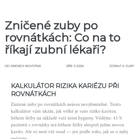
Zničené zuby po
rovnátkách: Co na to
říkají zubní lékaři?
OD
ANDREA NOVOTNÁ
BŘE 3 2026
ZDRAVÍ A ZUBY
KALKULÁTOR RIZIKA KARIÉZU PŘI
ROVNÁTKÁCH
Zničené zuby po rovnátkách nejsou nevyhnutelné. Tento
kalkulátor vám ukáže, jak velké je vaše riziko kariézu
během léčby na základě vaší ústní hygieny. Vědějte: 43 %
pacientů s rovnátky má během léčby alespoň jednu novou
kariés. Ale to není váš osud — jen podle toho, jak se o zuby
pečujete.