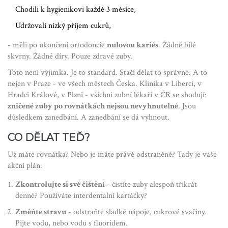
Chodili k hygienikovi každé 3 měsíce,
Udržovali nízký příjem cukrů,
- měli po ukončení ortodoncie
nulovou kariés
. Žádné bílé
skvrny. Žádné díry. Pouze zdravé zuby.
Toto není výjimka. Je to standard. Stačí dělat to správně. A to
nejen v Praze - ve všech městech Česka. Klinika v Liberci, v
Hradci Králové, v Plzni - všichni zubní lékaři v ČR se shodují:
zničené zuby po rovnátkách nejsou nevyhnutelné
. Jsou
důsledkem zanedbání. A zanedbání se dá vyhnout.
CO DĚLAT TEĎ?
Už máte rovnátka? Nebo je máte právě odstraněné? Tady je vaše
akční plán:
Zkontrolujte si své čištění
- čistíte zuby alespoň třikrát
denně? Používáte interdentalní kartáčky?
Změňte stravu
- odstraňte sladké nápoje, cukrové svačiny.
Pijte vodu, nebo vodu s fluoridem.