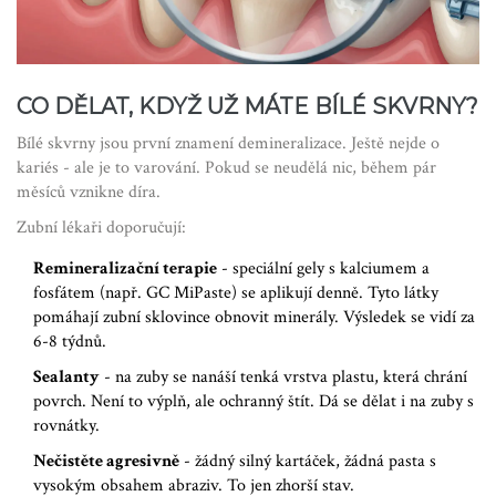
CO DĚLAT, KDYŽ UŽ MÁTE BÍLÉ SKVRNY?
Bílé skvrny jsou první znamení demineralizace. Ještě nejde o
kariés - ale je to varování. Pokud se neudělá nic, během pár
měsíců vznikne díra.
Zubní lékaři doporučují:
Remineralizační terapie
- speciální gely s kalciumem a
fosfátem (např. GC MiPaste) se aplikují denně. Tyto látky
pomáhají zubní sklovince obnovit minerály. Výsledek se vidí za
6-8 týdnů.
Sealanty
- na zuby se nanáší tenká vrstva plastu, která chrání
povrch. Není to výplň, ale ochranný štít. Dá se dělat i na zuby s
rovnátky.
Nečistěte agresivně
- žádný silný kartáček, žádná pasta s
vysokým obsahem abraziv. To jen zhorší stav.