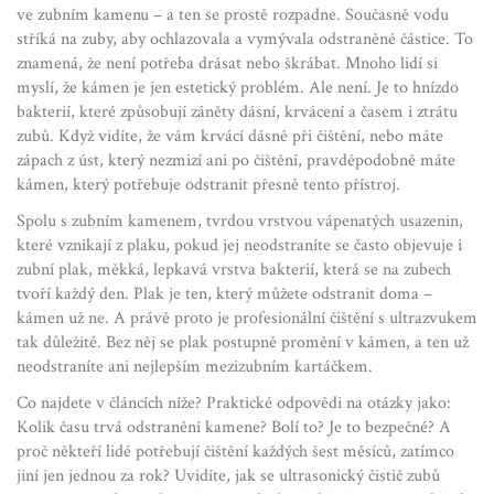
ve zubním kamenu – a ten se prostě rozpadne. Současně vodu
stříká na zuby, aby ochlazovala a vymývala odstraněné částice. To
znamená, že není potřeba drásat nebo škrábat. Mnoho lidí si
myslí, že kámen je jen estetický problém. Ale není. Je to hnízdo
bakterií, které způsobují záněty dásní, krvácení a časem i ztrátu
zubů. Když vidíte, že vám krvácí dásně při čištění, nebo máte
zápach z úst, který nezmizí ani po čištění, pravděpodobně máte
kámen, který potřebuje odstranit přesně tento přístroj.
Spolu s
zubním kamenem
,
tvrdou vrstvou vápenatých usazenin,
které vznikají z plaku, pokud jej neodstraníte
se často objevuje i
zubní plak
,
měkká, lepkavá vrstva bakterií, která se na zubech
tvoří každý den
. Plak je ten, který můžete odstranit doma –
kámen už ne. A právě proto je profesionální čištění s ultrazvukem
tak důležité. Bez něj se plak postupně promění v kámen, a ten už
neodstraníte ani nejlepším mezizubním kartáčkem.
Co najdete v článcích níže? Praktické odpovědi na otázky jako:
Kolik času trvá odstranění kamene? Bolí to? Je to bezpečné? A
proč někteří lidé potřebují čištění každých šest měsíců, zatímco
jiní jen jednou za rok? Uvidíte, jak se ultrasonický čistič zubů