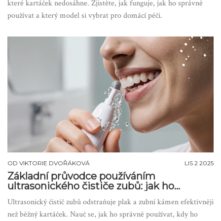
které kartáček nedosáhne. Zjistěte, jak funguje, jak ho správně
používat a který model si vybrat pro domácí péči.
OD
VIKTORIE DVOŘÁKOVÁ
LIS 2 2025
Základní průvodce používáním
ultrasonického čističe zubů: jak ho
správně používat a proč to stojí za to
Ultrasonický čistič zubů odstraňuje plak a zubní kámen efektivněji
než běžný kartáček. Nauč se, jak ho správně používat, kdy ho