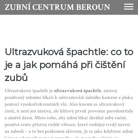
ZUBNÍ CENTRUM BEROUN
Ultrazvuková špachtle: co to
je a jak pomáhá při čištění
zubů
Ultrazvuková špachtle je
ultrazvuková špachtle
,
nástroj
používaný zubními lékaři k odstraňování zubního kamene a plaku
pomocí vysokofrekvenčních vln
. Also known as
ultrazvukový
čistič
, it
není jen nástroj, ale klíčový prvek prevence parodontitidy
a zánětů dásní
.
Místo toho, aby zubní lékař škrábal zuby ručně,
používá tento přístroj rychlé vibrace, které rozbíjejí tvrdý návest
na zubech – a to bez poškození skloviny. Je to jako kdybyste zubní