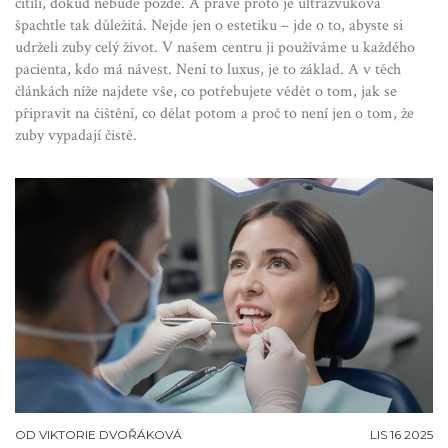
cítili, dokud nebude pozdě. A právě proto je ultrazvuková
špachtle tak důležitá. Nejde jen o estetiku – jde o to, abyste si
udrželi zuby celý život. V našem centru ji používáme u každého
pacienta, kdo má návest. Není to luxus, je to základ. A v těch
článkách níže najdete vše, co potřebujete vědět o tom, jak se
připravit na čištění, co dělat potom a proč to není jen o tom, že
zuby vypadají čistě.
OD
VIKTORIE DVOŘÁKOVÁ
LIS 16 2025