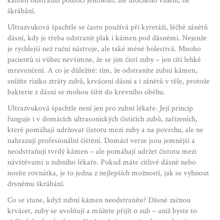
kámen odstranili pomocí jemného, ale mocného vlnění, ne
škrábání.
Ultrazvuková špachtle se často používá při
kyretáži
,
léčbě zánětů
dásní, kdy je třeba odstranit plak i kámen pod dásněmi
. Nejenže
je rychlejší než ruční nástroje, ale také méně bolestivá. Mnoho
pacientů si vůbec nevšimne, že se jim čistí zuby – jen cítí lehké
mravenčení. A co je důležité: tím, že odstraníte zubní kámen,
snížíte riziko ztráty zubů, krvácení dásní a i zánětů v těle, protože
bakterie z dásní se mohou šířit do krevního oběhu.
Ultrazvuková špachtle není jen pro zubní lékaře. Její princip
funguje i v domácích
ultrasonických čističích zubů
,
zařízeních,
které pomáhají udržovat čistotu mezi zuby a na povrchu, ale ne
nahrazují profesionální čištění
. Domácí verze jsou jemnější a
neodstraňují tvrdý kámen – ale pomáhají udržet čistotu mezi
návštěvami u zubního lékaře. Pokud máte citlivé dásně nebo
nosíte rovnátka, je to jedna z nejlepších možností, jak se vyhnout
drsnému škrábání.
Co se stane, když zubní kámen neodstraníte? Dásně začnou
krvácet, zuby se uvolňují a můžete přijít o zub – aniž byste to