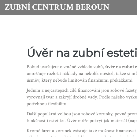
ZUBNÍ CENTRUM BEROUN
Úvěr na zubní estet
Pokud uvažujete o změně vzhledu zubů,
úvěr na zubní 
umožňuje rozložit náklady na několik měsíců, takže si mů
úsměv, který nebude limitován finančními překážkami.
Jedním z nejčastějších cílů financování jsou
zobové fazety
vyrovnají tvar a zakryjí drobné vady. Podle našeho výzkum
potřebnou flexibilitu.
Další populární volbou jsou
zobové korunky
,
pevné proté
funkčnost i estetiku. Úvěr může pokrýt jak materiál (na
Kromě fazet a korunek existuje také možnost financova