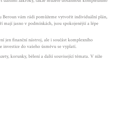
í s dalšími zákroky, takže můžete dosáhnout komplexního
ru Beroun vám rádi pomůžeme vytvořit individuální plán,
eří mají jasno v podmínkách, jsou spokojenější a lépe
ní jen finanční nástroj, ale i součást komplexního
že investice do vašeho úsměvu se vyplatí.
zety, korunky, bělení a další související témata. V níže