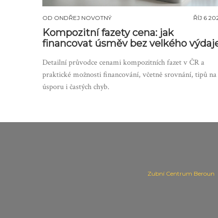
OD
ONDŘEJ NOVOTNÝ
ŘÍJ 6 20
Kompozitní fazety cena: jak
financovat úsměv bez velkého výdaj
Detailní průvodce cenami kompozitních fazet v ČR a
praktické možnosti financování, včetně srovnání, tipů na
úsporu i častých chyb.
Zubní Centrum Beroun