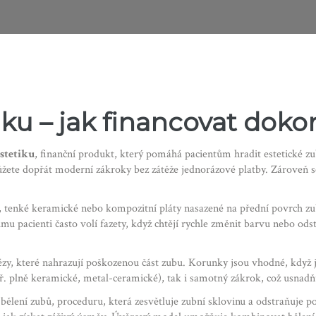
iku – jak financovat dok
estetiku
,
finanční produkt, který pomáhá pacientům hradit estetické z
žete dopřát moderní zákroky bez zátěže jednorázové platby. Zároveň se
,
tenké keramické nebo kompozitní pláty nasazené na přední povrch z
u pacienti často volí fazety, když chtějí rychle změnit barvu nebo odstr
zy, které nahrazují poškozenou část zubu
. Korunky jsou vhodné, když 
př. plně keramické, metal-ceramické), tak i samotný zákrok, což usnad
t
bělení zubů
,
proceduru, která zesvětluje zubní sklovinu a odstraňuje 