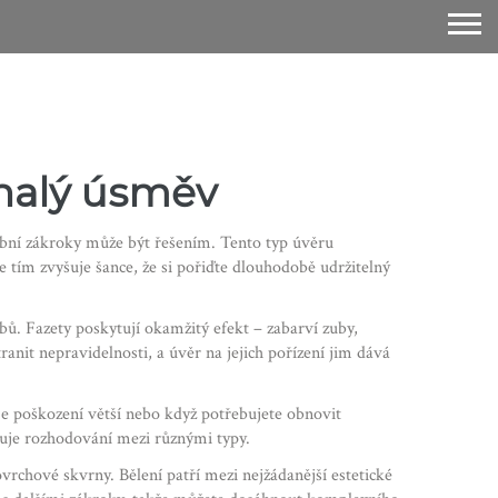
onalý úsměv
ubní zákroky
může být řešením. Tento typ úvěru
 tím zvyšuje šance, že si pořiďte dlouhodobě udržitelný
ubů
. Fazety poskytují okamžitý efekt – zabarví zuby,
anit nepravidelnosti, a úvěr na jejich pořízení jim dává
je poškození větší nebo když potřebujete obnovit
ňuje rozhodování mezi různými typy.
povrchové skvrny
. Bělení patří mezi nejžádanější estetické