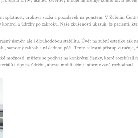
b, jak získat zářivý úsměv. Úvěrový model umožňuje kombinovat bělen
m: splatnost, úroková sazba a požadavek na pojištění. V Zubním Cent
 kontrol a údržby po zákroku. Naše zkušenosti ukazují, že pacienti, kt
rásný úsměv, ale i dlouhodobou stabilitu. Úvěr na zubní estetiku tak ne
álu, samotný zákrok a následnou péči. Tento celostní přístup zaručuje, 
cké možnosti, můžete se podívat na konkrétní články, které rozebírají fa
eriálů i tipy na údržbu, abyste mohli učinit informované rozhodnutí.