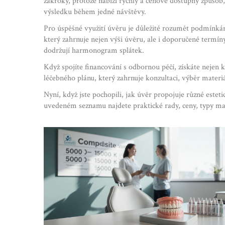
zákroky, protože nabízí rychlý a cenově dostupný způso
výsledku během jedné návštěvy.
Pro úspěšné využití úvěru je důležité rozumět podmínká
který zahrnuje nejen výši úvěru, ale i doporučené termíny
dodržují harmonogram splátek.
Když spojíte financování s odbornou péčí, získáte nejen k
léčebného plánu, který zahrnuje konzultaci, výběr materi
Nyní, když jste pochopili, jak úvěr propojuje různé esteti
uvedeném seznamu najdete praktické rady, ceny, typy mat