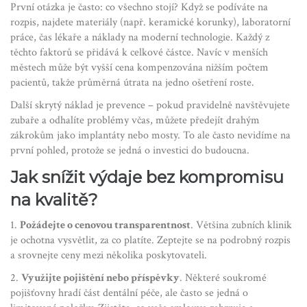
První otázka je často: co všechno stojí? Když se podíváte na
rozpis, najdete materiály (např. keramické korunky), laboratorní
práce, čas lékaře a náklady na moderní technologie. Každý z
těchto faktorů se přidává k celkové částce. Navíc v menších
městech může být vyšší cena kompenzována nižším počtem
pacientů, takže průměrná útrata na jedno ošetření roste.
Další skrytý náklad je prevence – pokud pravidelně navštěvujete
zubaře a odhalíte problémy včas, můžete předejít drahým
zákrokům jako implantáty nebo mosty. To ale často nevidíme na
první pohled, protože se jedná o investici do budoucna.
Jak snížit výdaje bez kompromisu
na kvalitě?
1.
Požádejte o cenovou transparentnost
. Většina zubních klinik
je ochotna vysvětlit, za co platíte. Zeptejte se na podrobný rozpis
a srovnejte ceny mezi několika poskytovateli.
2.
Využijte pojištění nebo příspěvky
. Některé soukromé
pojišťovny hradí část dentální péče, ale často se jedná o