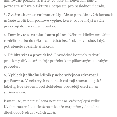
limitované položky. Zjistěte, co vaše smlouva zahrnuje a
požádejte zubaře o fakturu s rozpisem pro následnou úhradu.
3.
Zvažte alternativní materiály
. Místo porcelánových korunek
můžete zvolit kompozitové výplně, které jsou levnější a stále
poskytují dobrý vzhled i funkci.
4.
Domluvte se na platebním plánu
. Některé kliniky umožňují
rozdělit platbu do několika měsíců bez úroku – vhodné, když
potřebujete rozsáhlejší zákrok.
5.
Přijďte včas a pravidelně
. Pravidelné kontroly zachytí
problémy dříve, což snižuje potřebu komplikovaných a drahých
procedur.
6.
Vyhledejte školní kliniky nebo veřejnou zdravotní
pojišťovnu
. V některých regionech existují stomatologické
fakulty, kde studenti pod dohledem provádějí ošetření za
sníženou cenu.
Pamatujte, že nejnižší cena neznamená vždy nejlepší volbu.
Kvalita materiálu a zkušenost lékaře mají přímý dopad na
dlouhodobé zdraví vašich zubů.