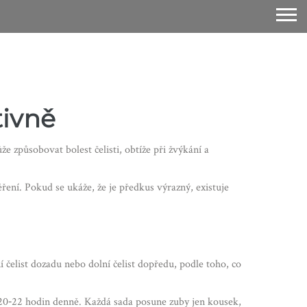
tivně
e způsobovat bolest čelisti, obtíže při žvýkání a
ěření. Pokud se ukáže, že je předkus výrazný, existuje
 čelist dozadu nebo dolní čelist dopředu, podle toho, co
u 20‑22 hodin denně. Každá sada posune zuby jen kousek,