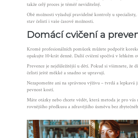
takže celý proces je téměř neviditelný.
Obě možnosti vyžadují pravidelné kontroly u specialisty
stav čelistí i vaše časové možnosti.
Domácí cvičení a preve
Kromě profesionálních pomůcek můžete podpořit korekci p
opakujte 10‑krát denně. Další cvičení spočívá v lehkém o
Prevence je nejdůležitější u dětí. Pokud si všimnete, že 
čelisti ještě měkké a snadno se upravují.
Nezapomeňte ani na správnou výživu – tvrdá a lepkavá jí
pevnost kostí.
Máte otázky nebo chcete vědět, která metoda je pro vás
rovnějšího předkusu a zdravějšího úsměvu bez zbytečnéh