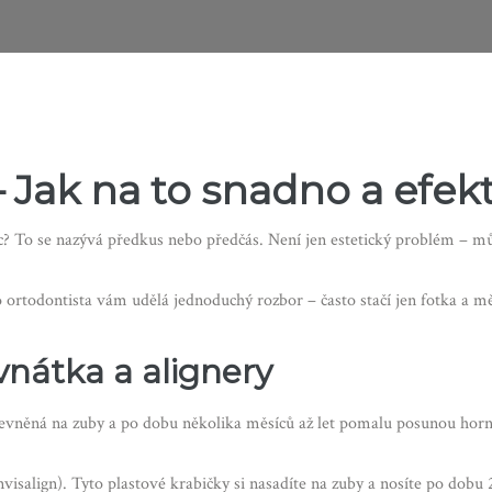
 Jak na to snadno a efek
c? To se nazývá předkus nebo předčás. Není jen estetický problém – můž
bo ortodontista vám udělá jednoduchý rozbor – často stačí jen fotka a m
vnátka a alignery
ipevněná na zuby a po dobu několika měsíců až let pomalu posunou horní
nvisalign). Tyto plastové krabičky si nasadíte na zuby a nosíte po dob