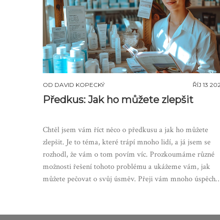
OD
DAVID KOPECKÝ
ŘÍJ 13 20
Předkus: Jak ho můžete zlepšit
Chtěl jsem vám říct něco o předkusu a jak ho můžete
zlepšit. Je to téma, které trápí mnoho lidí, a já jsem se
rozhodl, že vám o tom povím víc. Prozkoumáme různé
možnosti řešení tohoto problému a ukážeme vám, jak
můžete pečovat o svůj úsměv. Přeji vám mnoho úspěchů
na cestě za krásným úsměvem!