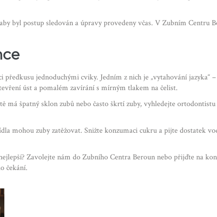
, aby byl postup sledován a úpravy provedeny včas. V Zubním Centru Be
nce
ředkusu jednoduchými cviky. Jedním z nich je „vytahování jazyka“ – j
tevření úst a pomalém zavírání s mírným tlakem na čelist.
dítě má špatný sklon zubů nebo často škrtí zuby, vyhledejte ortodontistu
dla mohou zuby zatěžovat. Snižte konzumaci cukru a pijte dostatek vody
 nejlepší? Zavolejte nám do Zubního Centra Beroun nebo přijďte na ko
o čekání.