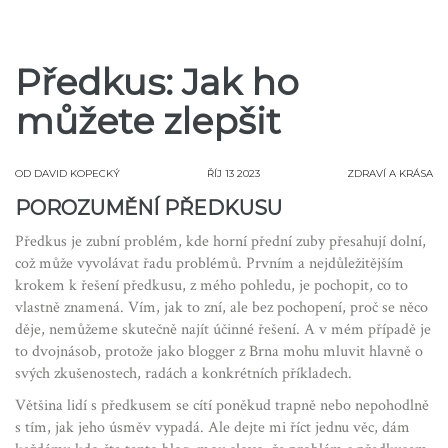
Předkus: Jak ho
můžete zlepšit
OD
DAVID KOPECKÝ
ŘÍJ 13 2023
ZDRAVÍ A KRÁSA
POROZUMĚNÍ PŘEDKUSU
Předkus je zubní problém, kde horní přední zuby přesahují dolní,
což může vyvolávat řadu problémů. Prvním a nejdůležitějším
krokem k řešení předkusu, z mého pohledu, je pochopit, co to
vlastně znamená. Vím, jak to zní, ale bez pochopení, proč se něco
děje, nemůžeme skutečně najít účinné řešení. A v mém případě je
to dvojnásob, protože jako blogger z Brna mohu mluvit hlavně o
svých zkušenostech, radách a konkrétních příkladech.
Většina lidí s předkusem se cítí poněkud trapně nebo nepohodlně
s tím, jak jeho úsměv vypadá. Ale dejte mi říct jednu věc, dám