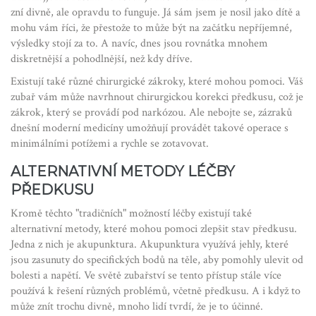
zní divně, ale opravdu to funguje. Já sám jsem je nosil jako dítě a
mohu vám říci, že přestože to může být na začátku nepříjemné,
výsledky stojí za to. A navíc, dnes jsou rovnátka mnohem
diskretnější a pohodlnější, než kdy dříve.
Existují také různé chirurgické zákroky, které mohou pomoci. Váš
zubař vám může navrhnout chirurgickou korekci předkusu, což je
zákrok, který se provádí pod narkózou. Ale nebojte se, zázraků
dnešní moderní medicíny umožňují provádět takové operace s
minimálními potížemi a rychle se zotavovat.
ALTERNATIVNÍ METODY LÉČBY
PŘEDKUSU
Kromě těchto "tradičních" možností léčby existují také
alternativní metody, které mohou pomoci zlepšit stav předkusu.
Jedna z nich je akupunktura. Akupunktura využívá jehly, které
jsou zasunuty do specifických bodů na těle, aby pomohly ulevit od
bolesti a napětí. Ve světě zubařství se tento přístup stále více
používá k řešení různých problémů, včetně předkusu. A i když to
může znít trochu divně, mnoho lidí tvrdí, že je to účinné.