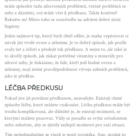
může způsobit řadu zdravotních problémů, včetně problémů se
zuby a dásněmi, což může vést k předkusu. Takže kouření?
Řekněte ne! Místo toho se soustřeďte na udržení dobré ústní
hygieny.
Jeden zajímavý tip, který bych chtěl sdílet, je snaha vypěstovat si
návyk jíst tvrdé ovoce a zeleninu. Je to dobrý způsob, jak posílit
svaly úst a čelisti a předejít tak předkusu. A nejen to, ale také je
to skvělý způsob, jak získat potřebné vitamíny a minerály pro
zdravé zuby. Je dokázáno, že lidé, kteří jedí hodně ovoce a
zeleniny, mají méně pravděpodobnost vývoje zubních problémů,
jako je předkus.
LÉČBA PŘEDKUSU
Pokud jste již postiženi předkusem, nezoufejte. Existují různé
způsoby léčby, které můžete vyzkoušet. Léčba předkusu může být
trochu komplikovaná, ale důležité je, že existují možnosti, se
kterými můžete pracovat. Vždy se poraďte se svým ortodontem
nebo zubařem, aby se zjistily nejlepší možnosti pro vaši situaci.
Tím nejjednodušším ze všech je nosit rovnátka. Ano, možná to