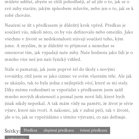
můžete udělat, abyste se cítili pohodlněji, ať už jde o to, jak se o
své zuby staráte, jakým způsobem mluvíte, nebo jen o to, jak se k
sobě chováte.
Naučení se žít s předkusem je důležitý krok vpřed. Předkus je
součástí vás, nikoli něco, co by vás definovalo nebo omezilo. Jako
všechno v životě se nedokonalosti stávají součástí toho, kým
jsme. A myslím, že je důležité to přijmout a nenechat se
omezovat tím, jak vypadají naše zuby. Naše hodnota jako lidí je o
mnoho více než jen naši fyzický vzhled.
Stále si pamatuji, jak jsem poprvé šel do školy s novými
rovnátky, cítil jsem se jako cizinec ve svém vlastním těle. Ale jak
se ukázalo, tak to byla jedna z nejlepších věcí, které se mi staly.
Díky mému rozhodnutí se vypořádat s předkusem jsem zažil
mnoho nových zkušeností a poznal jsem nové lidi, které bych
jinak nikdy nepotkal. A tak mám vždy na paměti, že život je série
výzev, které nás tvoří. A nakonec, jak v zubní péči, tak v životě,
jde o to, jak se vypořádáme s těmito výzvami, co nás definuje.
Štítky:
Předkus
zlepšení předkusu
řešení předkusu