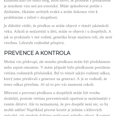
každému kdo čte tento blog, mou slovo, že problém s předkusem
je mnohem více než jen estetický. Může způsobovat potíže s
dýcháním, říkáním určitých zvuků a může dokonce vést k
problémům s čelistí v dospělosti.
Je důležité vědět, že předkus se může objevit v téměř jakémkoli
věku. Ačkoli je nejčastější u dětí, může se objevit i u dospělých. A
jak se prokázalo v mé rodině, genetika hraje značnou roli, ale není
všechno. Lifestyle rozhodně přispívá.
PREVENCE A KONTROLA
Možná vás překvapí, ale mnoho předkusu může být předcházeno
nebo aspoň omezeno. V mém případě bylo předkusem postiženo
většina rodinných příslušníků. Byl to téměř jakýsi rodinný odkaz,
který jsme předávali z generace na generaci. A já se rozhodl, že
tento odkaz přetrhnu. Ať už to pro vás znamená cokoli.
Mluvení o prevenci předkusu u dospělých může být trochu
složitější, protože většina preventivních opatření je nejúčinnější v
raném dětství. Ale to neznamená, že pro dospělé není nic, co by
mohli udělat! Například přestat kouřit je jedním z klíčových
způsobů, jak předejít dalšímu poškození zubního zdraví. Kouření