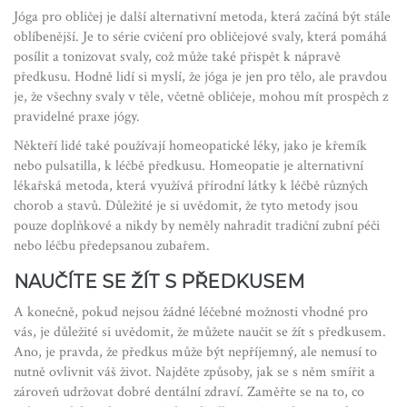
Jóga pro obličej je další alternativní metoda, která začíná být stále
oblíbenější. Je to série cvičení pro obličejové svaly, která pomáhá
posílit a tonizovat svaly, což může také přispět k nápravě
předkusu. Hodně lidí si myslí, že jóga je jen pro tělo, ale pravdou
je, že všechny svaly v těle, včetně obličeje, mohou mít prospěch z
pravidelné praxe jógy.
Někteří lidé také používají homeopatické léky, jako je křemík
nebo pulsatilla, k léčbě předkusu. Homeopatie je alternativní
lékařská metoda, která využívá přírodní látky k léčbě různých
chorob a stavů. Důležité je si uvědomit, že tyto metody jsou
pouze doplňkové a nikdy by neměly nahradit tradiční zubní péči
nebo léčbu předepsanou zubařem.
NAUČÍTE SE ŽÍT S PŘEDKUSEM
A konečně, pokud nejsou žádné léčebné možnosti vhodné pro
vás, je důležité si uvědomit, že můžete naučit se žít s předkusem.
Ano, je pravda, že předkus může být nepříjemný, ale nemusí to
nutně ovlivnit váš život. Najděte způsoby, jak se s něm smířit a
zároveň udržovat dobré dentální zdraví. Zaměřte se na to, co