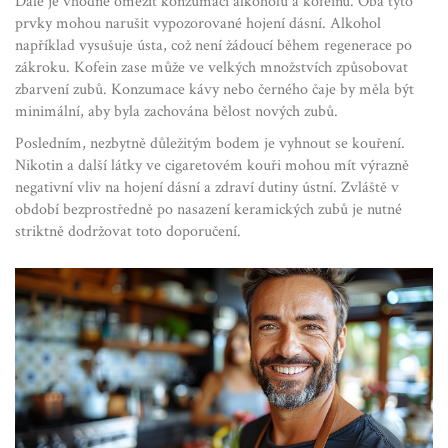
Dále je vhodné omezit konzumaci alkoholu a kofeinu. Oba tyto
prvky mohou narušit vypozorované hojení dásní. Alkohol
například vysušuje ústa, což není žádoucí během regenerace po
zákroku. Kofein zase může ve velkých množstvích způsobovat
zbarvení zubů. Konzumace kávy nebo černého čaje by měla být
minimální, aby byla zachována bělost nových zubů.
Posledním, nezbytně důležitým bodem je vyhnout se kouření.
Nikotin a další látky ve cigaretovém kouři mohou mít výrazně
negativní vliv na hojení dásní a zdraví dutiny ústní. Zvláště v
období bezprostředně po nasazení keramických zubů je nutné
striktně dodržovat toto doporučení.