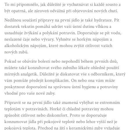
To mi připomnělo, jak důležité je vychutnávat si každé sousto a
být opatrná, ale zároveň odvážná při objevování nových chutí.
Nedílnou součástí přípravy na první jídlo je také hydratace. Pít
dostatek tekutin pomáhá udržet vaši ústní dutinu vlhkou a
usnadňuje žvýkání a polykání potravin. Doporučuje se pít vodu,
neslazené čaje nebo vývary. Vyhněte se horkým nápojům a
alkoholickým nápojům, které mohou zvýšit citlivost vašich
nových zubů.
Pokud se obáváte bolesti nebo nepohodlí během prvních dnů,
můžete také konzultovat svého zubního lékaře ohledně použití
mírných analgetik. Důležité je diskutovat vše s odborníkem, který
vám pomůže předejít komplikacím. On nebo ona vám může
poskytnout doporučení na správnou ústní hygienu a potraviny
vhodné pro vaše nové zuby.
Připravit se na první jídlo také znamená vyhýbat se extremním
teplotám v potravinách. Horké či chladné potraviny mohou
způsobit citlivost nebo diskomfort. Proto se doporučuje
konzumovat jídla při pokojové teplotě nebo lehce vyšší než je
pokojová teplota. Přechod na žití s keramickými zuby vyžaduje