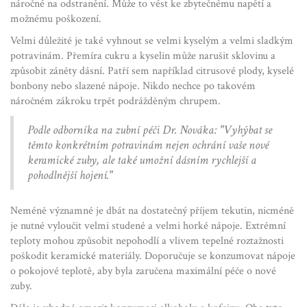
náročné na odstranění. Může to vést ke zbytečnému napětí a
možnému poškození.
Velmi důležité je také vyhnout se velmi kyselým a velmi sladkým
potravinám. Přemíra cukru a kyselin může narušit sklovinu a
způsobit záněty dásní. Patří sem například citrusové plody, kyselé
bonbony nebo slazené nápoje. Nikdo nechce po takovém
náročném zákroku trpět podrážděným chrupem.
Podle odborníka na zubní péči Dr. Nováka: "Vyhýbat se
těmto konkrétním potravinám nejen ochrání vaše nové
keramické zuby, ale také umožní dásním rychlejší a
pohodlnější hojení."
Neméně významné je dbát na dostatečný příjem tekutin, nicméně
je nutné vyloučit velmi studené a velmi horké nápoje. Extrémní
teploty mohou způsobit nepohodlí a vlivem tepelné roztažnosti
poškodit keramické materiály. Doporučuje se konzumovat nápoje
o pokojové teplotě, aby byla zaručena maximální péče o nové
zuby.