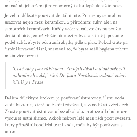
manuální, jelikož mají rovnoměrný tlak a lepší dosažitelnost.
Je velmi důležité používat dentální nitě. Potraviny se mohou
usazovat nejen mezi keramikou a přírodními zuby, ale i na
samotných keramikách. Každý večer si nalezte čas na použití
dentální nitě. Jemně vložte nit mezi zuby a opatrně ji posuňte
podél zubů, abyste odstranili zbytky jídla a plak. Pokud cítíte při
čistění krvácení dásní, znamená to, že byste měli hygienu tohoto
místa více poznat.
"Čisté zuby jsou základem zdravých dásní a dlouhověkosti
náhradních zubů," říká Dr. Jana Nováková, vedoucí zubní
kliniky v Praze.
Dalším důležitým krokem je používání ústní vody. Ústní voda
zabíjí bakterie, které po čistění zůstávají, a zanechává svěží dech.
Zkuste používat ústní vodu bez alkoholu, protože alkohol může
vysoušet ústní sliznici. Ačkoli někteří lidé mají rádi pocit svěžesti,
který přináší alkoholická ústní voda, měla by být používána s
mírou.