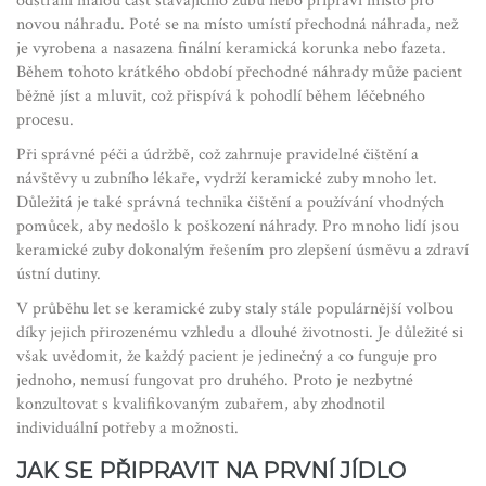
odstraní malou část stávajícího zubu nebo připraví místo pro
novou náhradu. Poté se na místo umístí přechodná náhrada, než
je vyrobena a nasazena finální keramická korunka nebo fazeta.
Během tohoto krátkého období přechodné náhrady může pacient
běžně jíst a mluvit, což přispívá k pohodlí během léčebného
procesu.
Při správné péči a údržbě, což zahrnuje pravidelné čištění a
návštěvy u zubního lékaře, vydrží keramické zuby mnoho let.
Důležitá je také správná technika čištění a používání vhodných
pomůcek, aby nedošlo k poškození náhrady. Pro mnoho lidí jsou
keramické zuby dokonalým řešením pro zlepšení úsměvu a zdraví
ústní dutiny.
V průběhu let se keramické zuby staly stále populárnější volbou
díky jejich přirozenému vzhledu a dlouhé životnosti. Je důležité si
však uvědomit, že každý pacient je jedinečný a co funguje pro
jednoho, nemusí fungovat pro druhého. Proto je nezbytné
konzultovat s kvalifikovaným zubařem, aby zhodnotil
individuální potřeby a možnosti.
JAK SE PŘIPRAVIT NA PRVNÍ JÍDLO