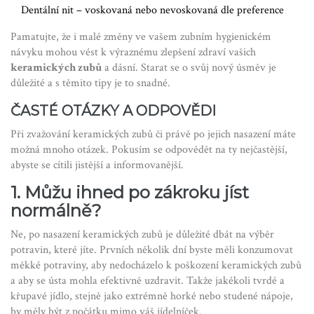
Dentální nit – voskovaná nebo nevoskovaná dle preference
Pamatujte, že i malé změny ve vašem zubním hygienickém
návyku mohou vést k výraznému zlepšení zdraví vašich
keramických zubů
a dásní. Starat se o svůj nový úsměv je
důležité a s těmito tipy je to snadné.
ČASTÉ OTÁZKY A ODPOVĚDI
Při zvažování keramických zubů či právě po jejich nasazení máte
možná mnoho otázek. Pokusím se odpovědět na ty nejčastější,
abyste se cítili jistější a informovanější.
1. Můžu ihned po zákroku jíst
normálně?
Ne, po nasazení keramických zubů je důležité dbát na výběr
potravin, které jíte. Prvních několik dní byste měli konzumovat
měkké potraviny, aby nedocházelo k poškození keramických zubů
a aby se ústa mohla efektivně uzdravit. Takže jakékoli tvrdé a
křupavé jídlo, stejně jako extrémně horké nebo studené nápoje,
by měly být z počátku mimo váš jídelníček.