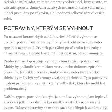
Ačkoli se může zdát, že máte omezený výběr jídel, brzy zjistíte, že
existuje spousta chutných a zdravých možností, které vám nejen
ulehčí první dny po zákroku, ale i podpoří celkové zdraví vašich
zubů.
POTRAVINY, KTERÝM SE VYHNOUT
Po nasazení keramických zubů je velmi důležité vyhnout se
určitým potravinám, které by mohly poškodit nové zuby nebo
způsobit nepohodlí. Prvních pár týdnů po zákroku jsou zuby a
dásně citlivější, a proto byste měli být opatrní, co konzumujete.
Především se doporučuje vyhnout všem tvrdým potravinám.
Mohly by poškodit keramickou vrstvu nebo dokonce způsobit
praskliny. Například tvrdé sušenky, oříšky nebo tvrdé kůrky
chleba by měly být vyškrtnuty z vašeho jídelníčku. Tyto potraviny
mohou při kousání vyvíjet na zuby velký tlak, který by mohl být
problematický.
Dalším typem potravin, kterým je nutné se vyhnout, jsou lepkavé
a žvýkací jídla. To zahrnuje karamelky, žvýkačky nebo sušené
ovoce. Takové potraviny se mohou snadno přilepit k zubům a být