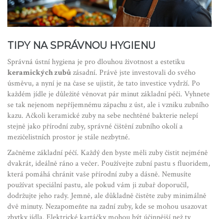
TIPY NA SPRÁVNOU HYGIENU
Správná ústní hygiena je pro dlouhou životnost a estetiku
keramických zubů
zásadní. Právě jste investovali do svého
úsměvu, a nyní je na čase se ujistit, že tato investice vydrží. Po
každém jídle je důležité věnovat pár minut základní péči. Vyhnete
se tak nejenom nepříjemnému zápachu z úst, ale i vzniku zubního
kazu. Ačkoli keramické zuby na sebe nechtěné bakterie nelepí
stejně jako přírodní zuby, správné čištění zubního okolí a
mezičelistních prostor je stále nezbytné.
Začněme základní péčí. Každý den byste měli zuby čistit nejméně
dvakrát, ideálně ráno a večer. Používejte zubní pastu s fluoridem,
která pomáhá chránit vaše přírodní zuby a dásně. Nemusíte
používat speciální pastu, ale pokud vám ji zubař doporučil,
dodržujte jeho rady. Jemně, ale důkladně čistěte zuby minimálně
dvě minuty. Nezapomeňte na zadní zuby, kde se mohou usazovat
zbytky jídla. Elektrické kartáčky mohou být účinnější než ty