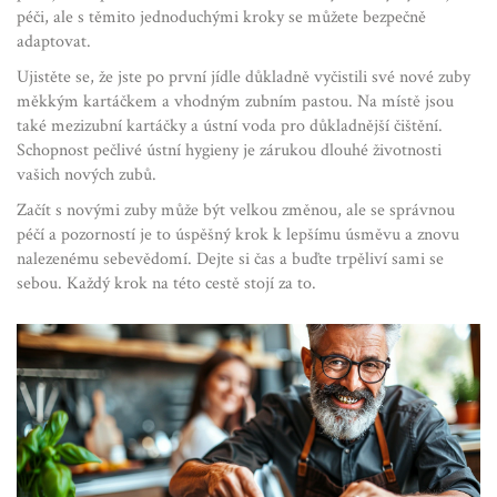
péči, ale s těmito jednoduchými kroky se můžete bezpečně
adaptovat.
Ujistěte se, že jste po první jídle důkladně vyčistili své nové zuby
měkkým kartáčkem a vhodným zubním pastou. Na místě jsou
také mezizubní kartáčky a ústní voda pro důkladnější čištění.
Schopnost pečlivé ústní hygieny je zárukou dlouhé životnosti
vašich nových zubů.
Začít s novými zuby může být velkou změnou, ale se správnou
péčí a pozorností je to úspěšný krok k lepšímu úsměvu a znovu
nalezenému sebevědomí. Dejte si čas a buďte trpěliví sami se
sebou. Každý krok na této cestě stojí za to.