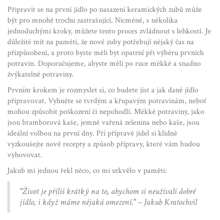
Připravit se na první jídlo po nasazení keramických zubů může
být pro mnohé trochu zastrašující. Nicméně, s několika
jednoduchými kroky, můžete tento proces zvládnout s lehkostí. Je
důležité mít na paměti, že nové zuby potřebují nějaký čas na
přizpůsobení, a proto byste měli byt opatrní při výběru prvních
potravin. Doporučujeme, abyste měli po ruce měkké a snadno
žvýkatelné potraviny.
Prvním krokem je rozmyslet si, co budete jíst a jak dané jídlo
připravovat. Vyhněte se tvrdým a křupavým potravinám, neboť
mohou způsobit poškození či nepohodlí. Měkké potraviny, jako
jsou bramborová kaše, jemně vařená zelenina nebo kaše, jsou
ideální volbou na první dny. Při přípravě jídel si klidně
vyzkoušejte nové recepty a způsob přípravy, které vám budou
vyhovovat.
Jakub mi jednou řekl něco, co mi utkvělo v paměti:
"Život je příliš krátký na to, abychom si neužívali dobré
jídlo, i když máme nějaká omezení." – Jakub Kratochvíl