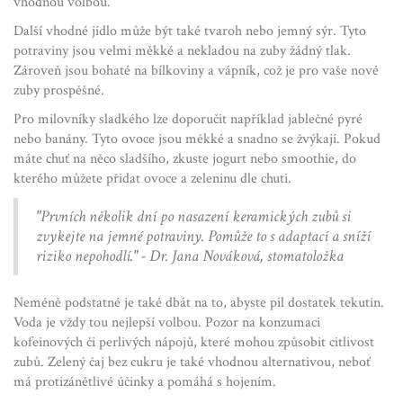
vhodnou volbou.
Další vhodné jídlo může být také tvaroh nebo jemný sýr. Tyto
potraviny jsou velmi měkké a nekladou na zuby žádný tlak.
Zároveň jsou bohaté na bílkoviny a vápník, což je pro vaše nové
zuby prospěšné.
Pro milovníky sladkého lze doporučit například jablečné pyré
nebo banány. Tyto ovoce jsou měkké a snadno se žvýkají. Pokud
máte chuť na něco sladšího, zkuste jogurt nebo smoothie, do
kterého můžete přidat ovoce a zeleninu dle chuti.
"Prvních několik dní po nasazení keramických zubů si
zvykejte na jemné potraviny. Pomůže to s adaptací a sníží
riziko nepohodlí." - Dr. Jana Nováková, stomatoložka
Neméně podstatné je také dbát na to, abyste pil dostatek tekutin.
Voda je vždy tou nejlepší volbou. Pozor na konzumaci
kofeinových či perlivých nápojů, které mohou způsobit citlivost
zubů. Zelený čaj bez cukru je také vhodnou alternativou, neboť
má protizánětlivé účinky a pomáhá s hojením.