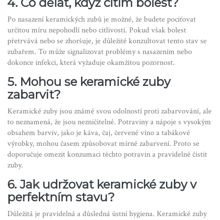
4. Co dělat, když cítím bolest?
Po nasazení keramických zubů je možné, že budete pociťovat
určitou míru nepohodlí nebo citlivosti. Pokud však bolest
přetrvává nebo se zhoršuje, je důležité konzultovat tento stav se
zubařem. To může signalizovat problémy s nasazením nebo
dokonce infekci, která vyžaduje okamžitou pozornost.
5. Mohou se keramické zuby
zabarvit?
Keramické zuby jsou známé svou odolností proti zabarvování, ale
to neznamená, že jsou nezničitelné. Potraviny a nápoje s vysokým
obsahem barviv, jako je káva, čaj, červené víno a tabákové
výrobky, mohou časem způsobovat mírné zabarvení. Proto se
doporučuje omezit konzumaci těchto potravin a pravidelně čistit
zuby.
6. Jak udržovat keramické zuby v
perfektním stavu?
Důležitá je pravidelná a důsledná ústní hygiena. Keramické zuby