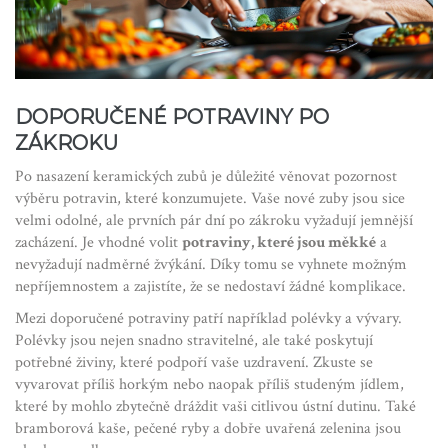
DOPORUČENÉ POTRAVINY PO
ZÁKROKU
Po nasazení keramických zubů je důležité věnovat pozornost
výběru potravin, které konzumujete. Vaše nové zuby jsou sice
velmi odolné, ale prvních pár dní po zákroku vyžadují jemnější
zacházení. Je vhodné volit
potraviny, které jsou měkké
a
nevyžadují nadměrné žvýkání. Díky tomu se vyhnete možným
nepříjemnostem a zajistíte, že se nedostaví žádné komplikace.
Mezi doporučené potraviny patří například polévky a vývary.
Polévky jsou nejen snadno stravitelné, ale také poskytují
potřebné živiny, které podpoří vaše uzdravení. Zkuste se
vyvarovat příliš horkým nebo naopak příliš studeným jídlem,
které by mohlo zbytečně dráždit vaši citlivou ústní dutinu. Také
bramborová kaše, pečené ryby a dobře uvařená zelenina jsou