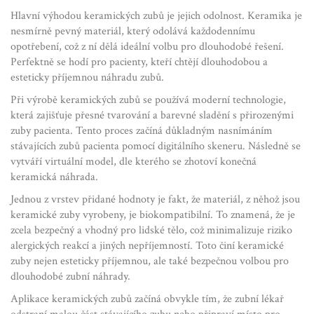
Hlavní výhodou keramických zubů je jejich odolnost. Keramika je
nesmírně pevný materiál, který odolává každodennímu
opotřebení, což z ní dělá ideální volbu pro dlouhodobé řešení.
Perfektně se hodí pro pacienty, kteří chtějí dlouhodobou a
esteticky příjemnou náhradu zubů.
Při výrobě keramických zubů se používá moderní technologie,
která zajišťuje přesné tvarování a barevné sladění s přirozenými
zuby pacienta. Tento proces začíná důkladným nasnímáním
stávajících zubů pacienta pomocí digitálního skeneru. Následně se
vytváří virtuální model, dle kterého se zhotoví konečná
keramická náhrada.
Jednou z vrstev přidané hodnoty je fakt, že materiál, z něhož jsou
keramické zuby vyrobeny, je biokompatibilní. To znamená, že je
zcela bezpečný a vhodný pro lidské tělo, což minimalizuje riziko
alergických reakcí a jiných nepříjemností. Toto činí keramické
zuby nejen esteticky příjemnou, ale také bezpečnou volbou pro
dlouhodobé zubní náhrady.
Aplikace keramických zubů začíná obvykle tím, že zubní lékař