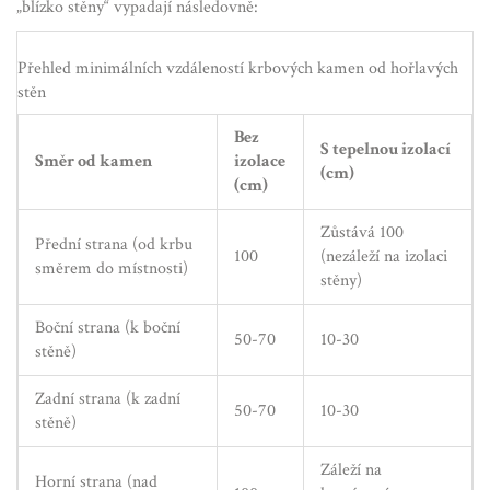
„blízko stěny“ vypadají následovně:
Přehled minimálních vzdáleností krbových kamen od hořlavých
stěn
Bez
S tepelnou izolací
Směr od kamen
izolace
(cm)
(cm)
Zůstává 100
Přední strana (od krbu
100
(nezáleží na izolaci
směrem do místnosti)
stěny)
Boční strana (k boční
50-70
10-30
stěně)
Zadní strana (k zadní
50-70
10-30
stěně)
Záleží na
Horní strana (nad