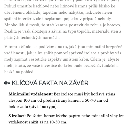
Pokud umístíte kachlové nebo litinové kamna příliš blízko ke
dřevěnému obkladu, tapetám nebo nábytku, riskujete nejen
spálení interiéru, ale i neplatnou pojistku v případě nehody.
Mnoho lidí si myslí, že stačí kamna postavit do rohu a je hotovo.
Realita je však složitější a závisí na typu topidla, materiálu stěn a
platných technických normách.
V tomto článku se podíváme na to, jaké jsou minimální bezpečné
vzdálenosti, jak je lze snížit pomocí správné izolace a proč by vás
měly zajímat i estetické aspekty umístění krbu. Cílem je, abyste
měli jistotu, že vaše investice do krbu bude bezpečná, funkční a
hezká na pohled.
🔑 KLÍČOVÁ FAKTA NA ZÁVĚR
Minimální vzdálenost:
Bez izolace musí být hořlavá stěna
alespoň 100 cm od přední strany kamen a 50-70 cm od
boku/zadu (závisí na typu).
S izolací:
Použitím keramického papíru nebo minerální vlny lze
vzdálenost snížit až na 10-30 cm.