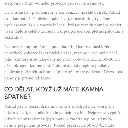
alespoň 5-10 cm volného prostoru pro servisní činnost.
Dalším častým problémem je kondenzace na skle dvířek. Pokud
jsou kamna příliš blízko studené zdi, může dojít k rychlému
vychlazování skla a usazování sazí. Izolace zezadu pomáhá udržet
vyšší teplotu celého zařízení, což podporuje kompletní spalování a
čistší sklo.
Nakonec nezapomeňte na podlahu. Před kamny musí ležet
nehořlavý koberec (keramická dlažba, mramor, ocelový plech).
Jeho rozměry jsou také dány normou - obvykle začíná 30-50 cm
před okrajem kamen a sahá do místa, kde teplota podlahy
neklesne pod určitou hranici (často až 1 metr od krbu). Dřevo pod
kamny je přísně zakázáno.
CO DĚLAT, KDYŽ UŽ MÁTE KAMNA
ŠPATNĚ?
Pokud jste si postavili kamna sami a zjistili jste, že jsou příliš
blízko ke zdi, nepanikařte, ale jednejte rychle. Nejprve si vypůjčte
infračervený teploměr (pyrometr) a změřte teplotu stěny za
kamny při plném provozu. Pokud překračuje 50-60 °C, máte