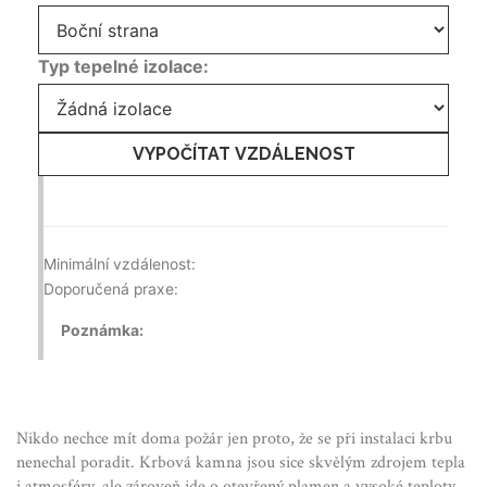
Typ tepelné izolace:
VYPOČÍTAT VZDÁLENOST
Minimální vzdálenost:
Doporučená praxe:
Poznámka:
Nikdo nechce mít doma požár jen proto, že se při instalaci krbu
nenechal poradit. Krbová kamna jsou sice skvělým zdrojem tepla
i atmosféry, ale zároveň jde o otevřený plamen a vysoké teploty.