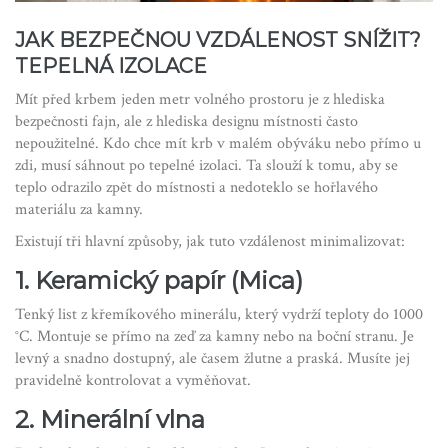
JAK BEZPEČNOU VZDÁLENOST SNÍŽIT?
TEPELNÁ IZOLACE
Mít před krbem jeden metr volného prostoru je z hlediska
bezpečnosti fajn, ale z hlediska designu místnosti často
nepoužitelné. Kdo chce mít krb v malém obýváku nebo přímo u
zdi, musí sáhnout po tepelné izolaci. Ta slouží k tomu, aby se
teplo odrazilo zpět do místnosti a nedoteklo se hořlavého
materiálu za kamny.
Existují tři hlavní způsoby, jak tuto vzdálenost minimalizovat:
1. Keramický papír (Mica)
Tenký list z křemíkového minerálu, který vydrží teploty do 1000
°C. Montuje se přímo na zeď za kamny nebo na boční stranu. Je
levný a snadno dostupný, ale časem žlutne a praská. Musíte jej
pravidelně kontrolovat a vyměňovat.
2. Minerální vlna