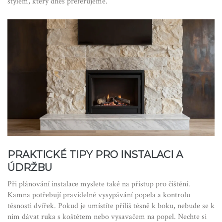
stylem, který dnes preferujeme.
PRAKTICKÉ TIPY PRO INSTALACI A
ÚDRŽBU
Při plánování instalace myslete také na přístup pro čištění.
Kamna potřebují pravidelné vysypávání popela a kontrolu
těsnosti dvířek. Pokud je umístíte příliš těsně k boku, nebude se k
nim dávat ruka s koštětem nebo vysavačem na popel. Nechte si