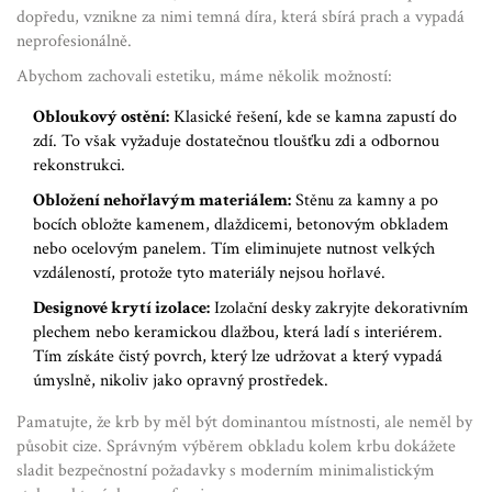
dopředu, vznikne za nimi temná díra, která sbírá prach a vypadá
neprofesionálně.
Abychom zachovali estetiku, máme několik možností:
Obloukový ostění:
Klasické řešení, kde se kamna zapustí do
zdí. To však vyžaduje dostatečnou tloušťku zdi a odbornou
rekonstrukci.
Obložení nehořlavým materiálem:
Stěnu za kamny a po
bocích obložte kamenem, dlaždicemi, betonovým obkladem
nebo ocelovým panelem. Tím eliminujete nutnost velkých
vzdáleností, protože tyto materiály nejsou hořlavé.
Designové krytí izolace:
Izolační desky zakryjte dekorativním
plechem nebo keramickou dlažbou, která ladí s interiérem.
Tím získáte čistý povrch, který lze udržovat a který vypadá
úmyslně, nikoliv jako opravný prostředek.
Pamatujte, že krb by měl být dominantou místnosti, ale neměl by
působit cize. Správným výběrem obkladu kolem krbu dokážete
sladit bezpečnostní požadavky s moderním minimalistickým