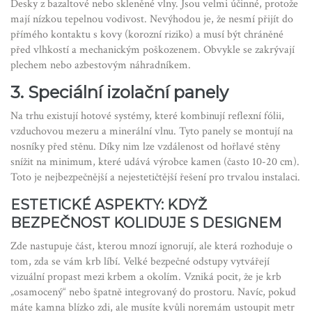
Desky z bazaltové nebo skleněné vlny. Jsou velmi účinné, protože
mají nízkou tepelnou vodivost. Nevýhodou je, že nesmí přijít do
přímého kontaktu s kovy (korozní riziko) a musí být chráněné
před vlhkostí a mechanickým poškozenem. Obvykle se zakrývají
plechem nebo azbestovým náhradníkem.
3. Speciální izolační panely
Na trhu existují hotové systémy, které kombinují reflexní fólii,
vzduchovou mezeru a minerální vlnu. Tyto panely se montují na
nosníky před stěnu. Díky nim lze vzdálenost od hořlavé stěny
snížit na minimum, které udává výrobce kamen (často 10-20 cm).
Toto je nejbezpečnější a nejestetičtější řešení pro trvalou instalaci.
ESTETICKÉ ASPEKTY: KDYŽ
BEZPEČNOST KOLIDUJE S DESIGNEM
Zde nastupuje část, kterou mnozí ignorují, ale která rozhoduje o
tom, zda se vám krb líbí. Velké bezpečné odstupy vytvářejí
vizuální propast mezi krbem a okolím. Vzniká pocit, že je krb
„osamocený“ nebo špatně integrovaný do prostoru. Navíc, pokud
máte kamna blízko zdi, ale musíte kvůli noremám ustoupit metr