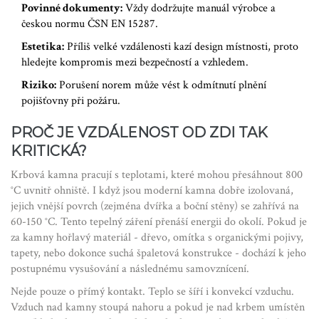
Povinné dokumenty:
Vždy dodržujte manuál výrobce a
českou normu ČSN EN 15287.
Estetika:
Příliš velké vzdálenosti kazí design místnosti, proto
hledejte kompromis mezi bezpečností a vzhledem.
Riziko:
Porušení norem může vést k odmítnutí plnění
pojišťovny při požáru.
PROČ JE VZDÁLENOST OD ZDI TAK
KRITICKÁ?
Krbová kamna pracují s teplotami, které mohou přesáhnout 800
°C uvnitř ohniště. I když jsou moderní kamna dobře izolovaná,
jejich vnější povrch (zejména dvířka a boční stěny) se zahřívá na
60-150 °C. Tento tepelný záření přenáší energii do okolí. Pokud je
za kamny hořlavý materiál - dřevo, omítka s organickými pojivy,
tapety, nebo dokonce suchá špaletová konstrukce - dochází k jeho
postupnému vysušování a následnému samovznícení.
Nejde pouze o přímý kontakt. Teplo se šíří i konvekcí vzduchu.
Vzduch nad kamny stoupá nahoru a pokud je nad krbem umístěn