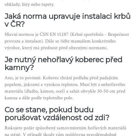
obklady, lišty nebo tapety.
Jaká norma upravuje instalaci krbů
v ČR?
Hlavní normou je ČSN EN 15287 (Krbní spotřebiče - Bezpečnost
provozu a instalace). Dále se řiďte manuálem konkrétního
výrobce, který má přednost před obecnými normami.
Je nutný nehořlavý koberec před
kamny?
Ano, je to povinné. Koberec chrání podlahu před padajícím
popelem, jiskrami a vysokou teplotou. Musí být z nehořlavého
materiálu (dlažba, kámen, ocel) a sahát obvykle 30-50 cm před
kamna a dále podle teplotního pole.
Co se stane, pokud budu
porušovat vzdálenost od zdi?
Riskujete požár způsobený samovznícením hořlavých materiálů
na stěně. V případě škody vám pojišťovna pravděpodobně