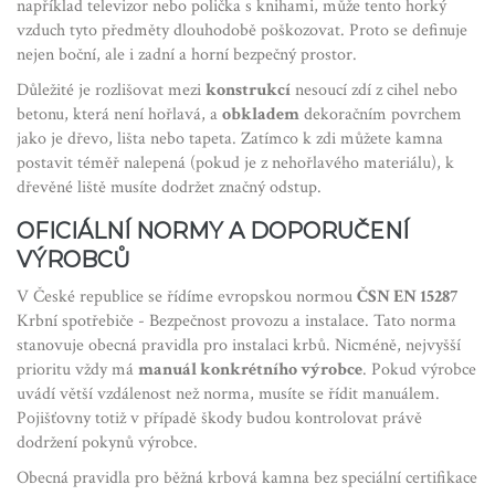
například televizor nebo polička s knihami, může tento horký
vzduch tyto předměty dlouhodobě poškozovat. Proto se definuje
nejen boční, ale i zadní a horní bezpečný prostor.
Důležité je rozlišovat mezi
konstrukcí
nesoucí zdí z cihel nebo
betonu
, která není hořlavá, a
obkladem
dekoračním povrchem
jako je dřevo, lišta nebo tapeta
. Zatímco k zdi můžete kamna
postavit téměř nalepená (pokud je z nehořlavého materiálu), k
dřevěné liště musíte dodržet značný odstup.
OFICIÁLNÍ NORMY A DOPORUČENÍ
VÝROBCŮ
V České republice se řídíme evropskou normou
ČSN EN 15287
Krbní spotřebiče - Bezpečnost provozu a instalace
. Tato norma
stanovuje obecná pravidla pro instalaci krbů. Nicméně, nejvyšší
prioritu vždy má
manuál konkrétního výrobce
. Pokud výrobce
uvádí větší vzdálenost než norma, musíte se řídit manuálem.
Pojišťovny totiž v případě škody budou kontrolovat právě
dodržení pokynů výrobce.
Obecná pravidla pro běžná krbová kamna bez speciální certifikace