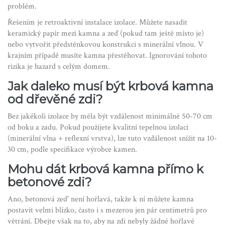
problém.
Řešením je retroaktivní instalace izolace. Můžete nasadit
keramický papír mezi kamna a zeď (pokud tam ještě místo je)
nebo vytvořit předstěnkovou konstrukci s minerální vlnou. V
krajním případě musíte kamna přestěhovat. Ignorování tohoto
rizika je hazard s celým domem.
Jak daleko musí být krbová kamna
od dřevěné zdi?
Bez jakékoli izolace by měla být vzdálenost minimálně 50-70 cm
od boku a zadu. Pokud použijete kvalitní tepelnou izolaci
(minerální vlna + reflexní vrstva), lze tuto vzdálenost snížit na 10-
30 cm, podle specifikace výrobce kamen.
Mohu dát krbová kamna přímo k
betonové zdi?
Ano, betonová zed' není hořlavá, takže k ní můžete kamna
postavit velmi blízko, často i s mezerou jen pár centimetrů pro
větrání. Dbejte však na to, aby na zdi nebyly žádné hořlavé