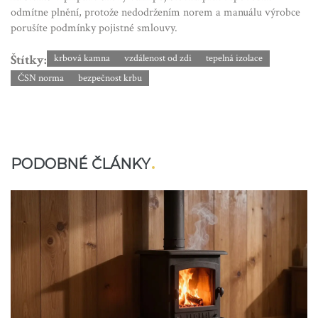
odmítne plnění, protože nedodržením norem a manuálu výrobce
porušíte podmínky pojistné smlouvy.
Štítky:
krbová kamna
vzdálenost od zdi
tepelná izolace
ČSN norma
bezpečnost krbu
PODOBNÉ ČLÁNKY