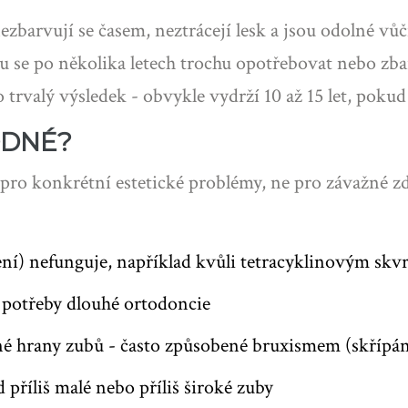
zbarvují se časem, neztrácejí lesk a jsou odolné vůč
u se po několika letech trochu opotřebovat nebo zba
trvalý výsledek - obvykle vydrží 10 až 15 let, pokud 
ODNÉ?
 pro konkrétní estetické problémy, ne pro závažné zd
lení) nefunguje, například kvůli tetracyklinovým 
 potřeby dlouhé ortodoncie
 hrany zubů - často způsobené bruxismem (skřípán
příliš malé nebo příliš široké zuby