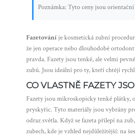
Poznámka: Tyto ceny jsou orientační a
Fazetování
je kosmetická zubní procedura
že jen operace nebo dlouhodobé ortodont
pravda. Fazety jsou tenké, ale velmi pevn
zubů. Jsou ideální pro ty, kteří chtějí ry
CO VLASTNĚ FAZETY JS
Fazety jsou mikroskopicky tenké plátky, o
pryskyřic. Tyto materiály jsou vybrány pro
odraz světla. Když se fazeta přilepí na zu
zubech, kde je vzhled nejdůležitější: na še