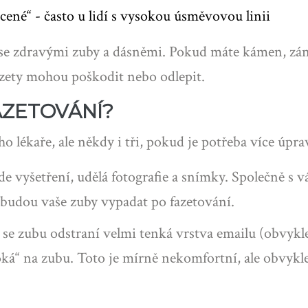
cené“ - často u lidí s vysokou úsměvovou linii
é se zdravými zuby a dásněmi. Pokud máte kámen, zán
fazety mohou poškodit nebo odlepit.
AZETOVÁNÍ?
 lékaře, ale někdy i tři, pokud je potřeba více úpra
e vyšetření, udělá fotografie a snímky. Společně s vá
ak budou vaše zuby vypadat po fazetování.
e zubu odstraní velmi tenká vrstva emailu (obvykle 
ká“ na zubu. Toto je mírně nekomfortní, ale obvykle 