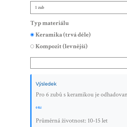
Typ materiálu
Keramika (trvá déle)
Kompozit (levnější)
Výsledek
Pro
6 zubů
s
keramikou
je odhadovan
0 Kč
Průměrná životnost:
10-15 let