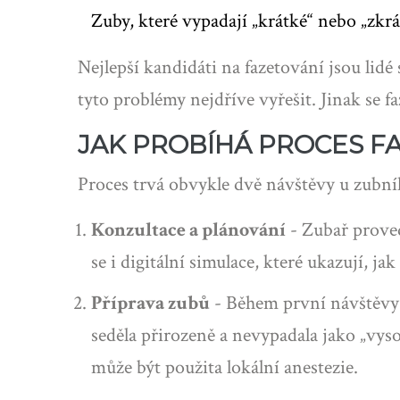
Zuby, které vypadají „krátké“ nebo „zkrá
Nejlepší kandidáti na fazetování jsou lid
tyto problémy nejdříve vyřešit. Jinak se 
JAK PROBÍHÁ PROCES F
Proces trvá obvykle dvě návštěvy u zubního
Konzultace a plánování
- Zubař proved
se i digitální simulace, které ukazují, j
Příprava zubů
- Během první návštěvy s
seděla přirozeně a nevypadala jako „vyso
může být použita lokální anestezie.