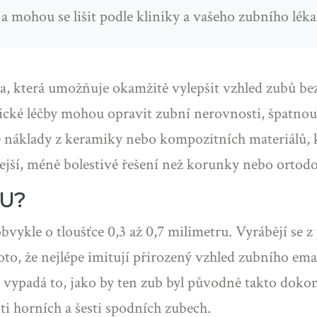
 mohou se lišit podle kliniky a vašeho zubního léka
, která umožňuje okamžitě vylepšit vzhled zubů bez 
ické léčby mohou opravit zubní nerovnosti, špatnou
é náklady z keramiky nebo kompozitních materiálů, k
chlejší, méně bolestivé řešení než korunky nebo ortod
OU?
bvykle o tloušťce 0,3 až 0,7 milimetru. Vyrábějí se
to, že nejlépe imitují přirozený vzhled zubního emai
b, vypadá to, jako by ten zub byl původně takto dokon
sti horních a šesti spodních zubech.