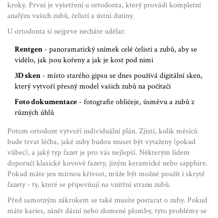
kroky. První je vyšetření u
ortodonta
, který
provádí kompletní
analýzu vašich zubů, čelistí a ústní dutiny
.
U ortodonta si nejprve necháte udělat:
Rentgen
- panoramatický snímek celé čelisti a zubů, aby se
vidělo, jak jsou kořeny a jak je kost pod nimi
3D sken
- místo starého gipsu se dnes používá digitální sken,
který vytvoří přesný model vašich zubů na počítači
Foto dokumentace
- fotografie obličeje, úsměvu a zubů z
různých úhlů
Potom ortodont vytvoří individuální plán. Zjistí, kolik měsíců
bude trvat léčba, jaké zuby budou muset být vytaženy (pokud
vůbec), a jaký typ fazet je pro vás nejlepší. Některým lidem
doporučí klasické kovové fazety, jiným keramické nebo sapphire.
Pokud máte jen mírnou křivost, může být možné použít i skryté
fazety - ty, které se připevňují na vnitřní stranu zubů.
Před samotným zákrokem se také musíte postarat o zuby. Pokud
máte karies, zánět dásní nebo zlomené plomby, tyto problémy se