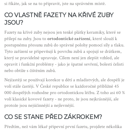
si říkáte, jak se na to připravit, jste na správném místě.
CO VLASTNĚ FAZETY NA KŘIVÉ ZUBY
JSOU?
Fazety na křivé zuby nejsou jen tenké plátky keramiky, které se
přilepí na zuby. Jsou to
ortodontické zařízení
, které
slouží k
postupnému přesunu zubů do správné polohy pomocí síly a tlaku
.
Tyto zařízení se připevňují k povrchu zubů a spojují se drátkem,
který se pravidelně upravuje. Cílem není jen zlepšit vzhled, ale
opravit i funkční problémy - jako je špatné sevření, bolesti čelisti
nebo obtíže s čištěním zubů.
Nejčastěji se používají korekce u dětí a mladistvých, ale dospělí je
volí stále častěji. V České republice se každoročně přibližně 45
000 dospělých rozhodne pro ortodontickou léčbu. Z toho asi 60 %
volí klasické kovové fazety - ne proto, že jsou nejkrásnější, ale
protože jsou nejúčinnější a nejlevnější.
CO SE STANE PŘED ZÁKROKEM?
Předtím, než vám lékař připevní první fazetu, projdete několika