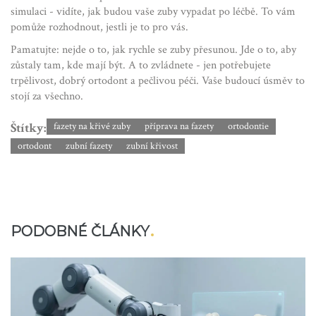
simulaci - vidíte, jak budou vaše zuby vypadat po léčbě. To vám
pomůže rozhodnout, jestli je to pro vás.
Pamatujte: nejde o to, jak rychle se zuby přesunou. Jde o to, aby
zůstaly tam, kde mají být. A to zvládnete - jen potřebujete
trpělivost, dobrý ortodont a pečlivou péči. Vaše budoucí úsměv to
stojí za všechno.
Štítky:
fazety na křivé zuby
příprava na fazety
ortodontie
ortodont
zubní fazety
zubní křivost
PODOBNÉ ČLÁNKY