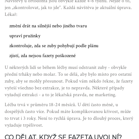
Návštěvy u ortodonta jsou obvykle každé 4-6 týdnů. Nejde o to,
jen „zkontrolovat, jak to jde“. Každá návštěva je aktuální úprava.
Lékař:
změní drát na silnější nebo jiného tvaru
upraví pružinky
zkontroluje, zda se zuby pohybují podle plánu
zjistí, zda nejsou fazety poškozené
U některých lidí se během léčby musí odstranit zuby - obvykle
přední trháky nebo molar. To se dělá, aby bylo místo pro ostatní
zuby, aby se mohly přesunout. Pokud vám někdo řekne, že fazety
vyřeší všechno bez extrakce, je to nepravda. Některé případy
vyžadují extrakci - a to je lékařská pravda, ne marketing.
Léčba trvá v průměru 18-24 měsíců. U dětí často méně, u
dospělých často více. Pokud máte komplikovanou křivost, může
to trvat i 3 roky. Není to rychlá úprava. Je to dlouhý proces, který
vyžaduje trpělivost.
CO DĚLAT, KDYŽ SE FAZETA UVOLNÍ?