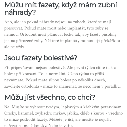
Můžu mít fazety, když mám zubní
náhrady?
Ano, ale jen pokud náhrady nejsou na zubech, které se mají
přesouvat. Pokud máte most nebo implantát, tyto zuby se
nehnou. Ortodont musí plánovat léčbu tak, aby fazety působily
jen na přirozené zuby. Některé implantáty mohou být překážkou -
ale ne vždy.
Jsou fazety bolestivé?
Při připevňování nejsou bolestivé. Ale první týden cítíte tlak a
bolest při kousání. To je normální. Už po týdnu to příliš
nevnímáte. Pokud máte silnou bolest po několika dnech,
zavolejte ortodonta - může to znamenat, že něco není v pořádku.
Můžu jíst všechno, co chci?
Ne. Musíte se vyhnout tvrdým, lepkavým a křehkým potravinám.
Oříšky, karamel, žvýkačky, mrkev, jablka, chléb s kůrou - všechno
to může poškodit fazety. Můžete je jíst, ale musíte je nejdřív
nařezat na malé kousky. Nebo je vařit.