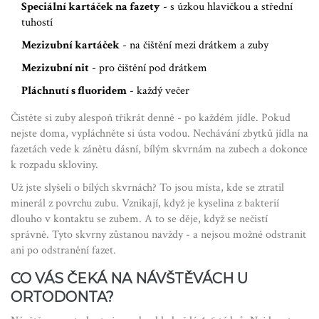
Speciální kartáček na fazety
- s úzkou hlavičkou a střední
tuhostí
Mezizubní kartáček
- na čištění mezi drátkem a zuby
Mezizubní nit
- pro čištění pod drátkem
Pláchnutí s fluoridem
- každý večer
Čistěte si zuby alespoň třikrát denně - po každém jídle. Pokud
nejste doma, vypláchněte si ústa vodou. Nechávání zbytků jídla na
fazetách vede k zánětu dásní, bílým skvrnám na zubech a dokonce
k rozpadu skloviny.
Už jste slyšeli o bílých skvrnách? To jsou místa, kde se ztratil
minerál z povrchu zubu. Vznikají, když je kyselina z bakterií
dlouho v kontaktu se zubem. A to se děje, když se nečistí
správně. Tyto skvrny zůstanou navždy - a nejsou možné odstranit
ani po odstranění fazet.
CO VÁS ČEKÁ NA NÁVŠTĚVÁCH U
ORTODONTA?