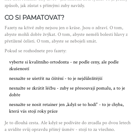
způsob, jak zůstat s přímými zuby navždy.
CO SI PAMATOVAT?
Fazety na křivé zuby nejsou jen o kráse. Jsou o zdraví. O tom,
abyste mohli dobře žvýkat. O tom, abyste neměli bolesti hlavy z
přetížené čelisti. O tom, abyste se nebojeli smát.
Pokud se rozhodnete pro fazety:
vyberte si kvalitního ortodonta - ne podle ceny, ale podle
zkušeností
nesnažte se ušetřit na čištění - to je nejdůležitější
nesnažte se zkrátit léčbu - zuby se přesouvají pomalu, a to je
dobře
nesnažte se nosit retainer jen „když se to hodí“ - to je chyba,
která vás stojí roky práce
Je to dlouhá cesta. Ale když se podíváte do zrcadla po dvou letech
a uvidíte svůj opravdu přímý úsměv - stojí to za všechno.