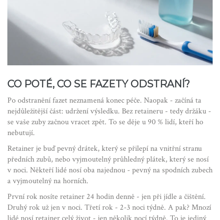
CO POTÉ, CO SE FAZETY ODSTRANÍ?
Po odstranění fazet neznamená konec péče. Naopak - začíná ta
nejdůležitější část: udržení výsledku. Bez retaineru - tedy držáku -
se vaše zuby začnou vracet zpět. To se děje u 90 % lidí, kteří ho
nebutují.
Retainer je buď pevný drátek, který se přilepí na vnitřní stranu
předních zubů, nebo vyjmoutelný průhledný plátek, který se nosí
v noci. Někteří lidé nosí oba najednou - pevný na spodních zubech
a vyjmoutelný na horních.
První rok nosíte retainer 24 hodin denně - jen při jídle a čištění.
Druhý rok už jen v noci. Třetí rok - 2-3 noci týdně. A pak? Mnozí
lidé nosí retainer celý život - jen několik nocí týdně. To je jediný