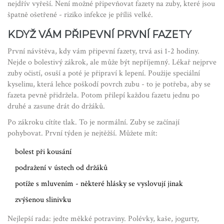
nejdřív vyřeší. Není možné připevňovat fazety na zuby, které jsou
špatně ošetřené - riziko infekce je příliš velké.
KDYŽ VÁM PŘIPEVNÍ PRVNÍ FAZETY
První návštěva, kdy vám připevní fazety, trvá asi 1-2 hodiny.
Nejde o bolestivý zákrok, ale může být nepříjemný. Lékař nejprve
zuby očistí, osuší a poté je připraví k lepení. Použije speciální
kyselinu, která lehce poškodí povrch zubu - to je potřeba, aby se
fazeta pevně přidržela. Potom přilepí každou fazetu jednu po
druhé a zasune drát do držáků.
Po zákroku cítíte tlak. To je normální. Zuby se začínají
pohybovat. První týden je nejtěžší. Můžete mít:
bolest při kousání
podražení v ústech od držáků
potíže s mluvením - některé hlásky se vyslovují jinak
zvýšenou slinivku
Nejlepší rada: jedte měkké potraviny. Polévky, kaše, jogurty,