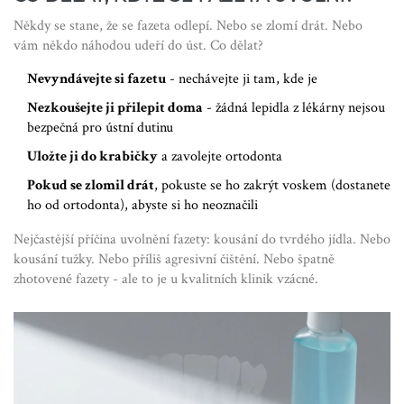
Někdy se stane, že se fazeta odlepí. Nebo se zlomí drát. Nebo
vám někdo náhodou udeří do úst. Co dělat?
Nevyndávejte si fazetu
- nechávejte ji tam, kde je
Nezkoušejte ji přilepit doma
- žádná lepidla z lékárny nejsou
bezpečná pro ústní dutinu
Uložte ji do krabičky
a zavolejte ortodonta
Pokud se zlomil drát
, pokuste se ho zakrýt voskem (dostanete
ho od ortodonta), abyste si ho neoznačili
Nejčastější příčina uvolnění fazety: kousání do tvrdého jídla. Nebo
kousání tužky. Nebo příliš agresivní čištění. Nebo špatně
zhotovené fazety - ale to je u kvalitních klinik vzácné.