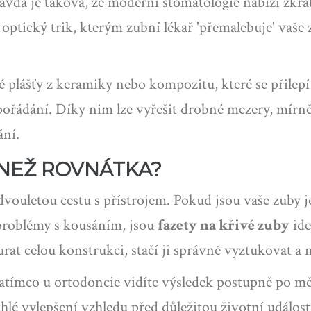
ravda je taková, že moderní stomatologie nabízí zkra
 optický trik, kterým zubní lékař 'přemalebuje' vaše
ké plášťy z keramiky nebo kompozitu, které se přile
pořádání
. Díky nim lze vyřešit drobné mezery, mír
ání.
 NEŽ ROVNÁTKA?
dvouletou cestu s přístrojem. Pokud jsou vaše zuby 
 problémy s kousáním, jsou
fazety na křivé zuby
ide
at celou konstrukci, stačí ji správně vyztukovat a n
. Zatímco u ortodoncie vidíte výsledek postupně po mě
rychlé vylepšení vzhledu před důležitou životní událost