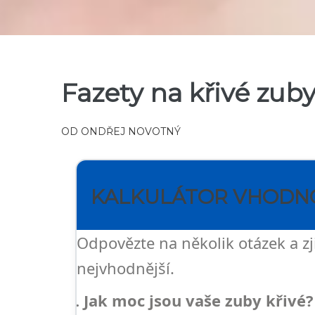
Fazety na křivé zub
OD
ONDŘEJ NOVOTNÝ
KALKULÁTOR VHODNO
Odpovězte na několik otázek a z
nejvhodnější.
1. Jak moc jsou vaše zuby křivé?