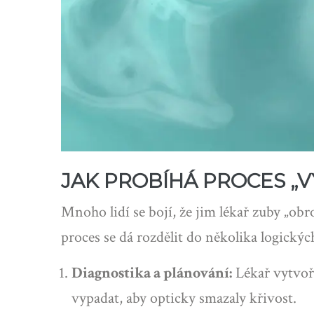
JAK PROBÍHÁ PROCES „
Mnoho lidí se bojí, že jim lékař zuby „obr
proces se dá rozdělit do několika logickýc
Diagnostika a plánování:
Lékař vytvoří
vypadat, aby opticky smazaly křivost.