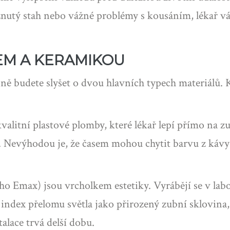
nutý stah nebo vážné problémy s kousáním, lékař 
EM A KERAMIKOU
ně budete slyšet o dvou hlavních typech materiálů. 
valitní plastové plomby, které lékař lepí přímo na zu
 Nevýhodou je, že časem mohou chytit barvu z kávy 
ho Emax) jsou vrcholkem estetiky. Vyrábějí se v labo
 index přelomu světla jako přirozený zubní sklovina,
talace trvá delší dobu.