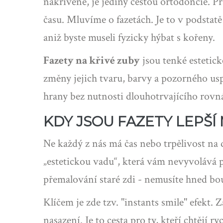
nakřivené, je jediný cestou ortodoncie. P
času. Mluvíme o fazetách. Je to v podstatě
aniž byste museli fyzicky hýbat s kořeny.
Fazety na křivé zuby
jsou
tenké estetic
změny jejich tvaru, barvy a pozorného us
hrany bez nutnosti dlouhotrvajícího rovn
KDY JSOU FAZETY LEPŠÍ
Ne každý z nás má čas nebo trpělivost na 
„estetickou vadu“, která vám nevyvolává
přemalování staré zdi - nemusíte hned bour
Klíčem je zde tzv. "instants smile" efekt
nasazení. Je to cesta pro ty, kteří chtějí 