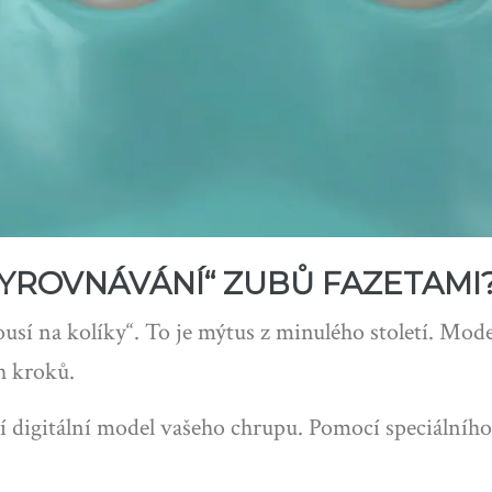
VYROVNÁVÁNÍ“ ZUBŮ FAZETAMI
ousí na kolíky“. To je mýtus z minulého století. Mod
h kroků.
 digitální model vašeho chrupu. Pomocí speciálního