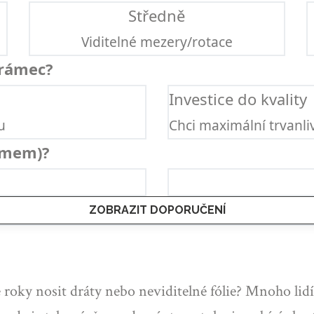
Středně
Viditelné mezery/rotace
 rámec?
Investice do kvality
u
Chci maximální trvanliv
ismem)?
ZOBRAZIT DOPORUČENÍ
oky nosit dráty nebo neviditelné fólie? Mnoho lidí 