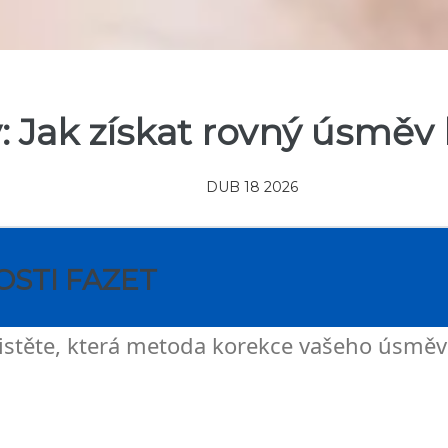
y: Jak získat rovný úsměv
DUB 18 2026
STI FAZET
jistěte, která metoda korekce vašeho úsmě