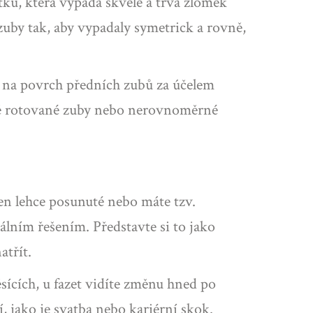
tku, která vypadá skvěle a trvá zlomek
 zuby tak, aby vypadaly symetrick a rovně,
pí na povrch předních zubů za účelem
ně rotované zuby nebo nerovnoměrné
jen lehce posunuté nebo máte tzv.
álním řešením. Představte si to jako
atřít.
sících, u fazet vidíte změnu hned po
í, jako je svatba nebo kariérní skok.