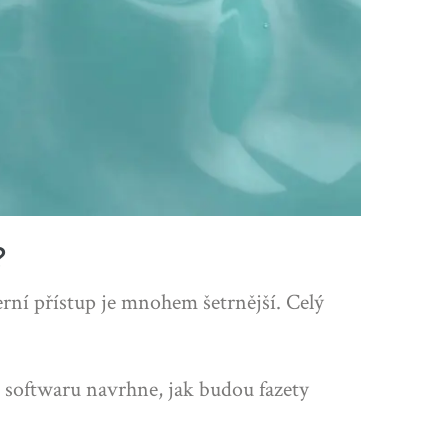
?
erní přístup je mnohem šetrnější. Celý
 softwaru navrhne, jak budou fazety