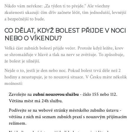
Nikdo vám neřekne: „Za týden ti to přejde.“ Ale všechny
zkušenosti ukazují: čím dřív začnete léčit, tím jednodušší, levnější
a bezpečnější to bude.
CO DĚLAT, KDYŽ BOLEST PŘIJDE V NOCI
NEBO O VÍKENDU?
Velká část zubních bolestí přijde večer. Protože když ležíte, krev
se shromažďuje v hlavě a tlak na nerv se zvětšuje. To způsobuje,
že bolest je silnější.
Nejde o to, jestli je den nebo noc. Pokud bolest trvá déle než 2
hodiny a neustupuje, je to nouzová situace. V Česku máte několik
možností:
Zavolejte na
zubní nouzovou službu
- číslo 155 nebo 112.
Většina měst má 24h službu.
Podívejte se na webové stránky městského zubního ústavu -
většina z nich má seznam zubních praxí s nouzovým přijímacím
režimem.