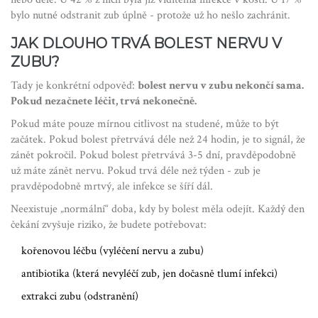
bylo nutné odstranit zub úplně - protože už ho nešlo zachránit.
JAK DLOUHO TRVÁ BOLEST NERVU V
ZUBU?
Tady je konkrétní odpověď:
bolest nervu v zubu nekončí sama.
Pokud nezačnete léčit, trvá nekonečně.
Pokud máte pouze mírnou citlivost na studené, může to být
začátek. Pokud bolest přetrvává déle než 24 hodin, je to signál, že
zánět pokročil. Pokud bolest přetrvává 3-5 dní, pravděpodobně
už máte zánět nervu. Pokud trvá déle než týden - zub je
pravděpodobně mrtvý, ale infekce se šíří dál.
Neexistuje „normální“ doba, kdy by bolest měla odejít. Každý den
čekání zvyšuje riziko, že budete potřebovat:
kořenovou léčbu (vyléčení nervu a zubu)
antibiotika (která nevyléčí zub, jen dočasně tlumí infekci)
extrakci zubu (odstranění)