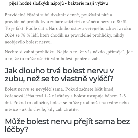
piješ hodně sladkých nápojů - bakterie mají výživu
Pravidelné čištění zubů dvakrát denně, používání nitě a
pravidelné prohlídky u zubaře sníží riziko zánětu nervu o 80 %.
To je fakt. Podle dat z Národního ústavu veřejného zdraví z roku
2024 se 78 % lidí, kteří chodili na pravidelné prohlídky, nikdy
neobjevilo bolest nervu.
Nechte si zubní prohlídku. Nejde o to, že vás někdo „přiměje“. Jde
o to, že to může ušetřit vám bolest, peníze a zub.
Jak dlouho trvá bolest nervu v
zubu, než se to vlastně vyléčí?
Bolest nervu se nevyléčí sama. Pokud začnete léčit hned,
kořenová léčba trvá 1-2 návštěvy a bolest ustupuje během 2-5
dní. Pokud to odložíte, bolest se může prodloužit na týdny nebo
měsíce - až do chvíle, kdy zub ztratíte.
Může bolest nervu přejít sama bez
léčby?