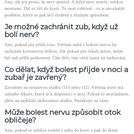
Ano, ale jen proto, že nerv zemřel. A když nerv zemře, infekce
neustane. Dál se šíří do kosti. To není vyléčení - to je závažnější
problém, který se pak léčí složitěji a dražším způsobem.
Je možné zachránit zub, když už
bolí nerv?
Ano, pokud jste přišli včas. Většina zubů s bolestí nervu lze
zachránit kořenovou léčbou. Ale pokud jste čekali měsíc, může
být zub příliš poškozený. Čím dřív, tím větší šance na zachování.
Co dělat, když bolest přijde v noci a
zubař je zavřený?
Zavolejte na nouzovou službu (155 nebo 112). Většina měst má
zubního lékaře, který je k dispozici i v noci. Pokud to nezvládnete,
jděte na nejbližší záchrannou službu. Nečekejte na ráno.
Může bolest nervu způsobit otok
obličeje?
Ano, pokud se infekce rozšíří z zubu do kosti a pak do tkání