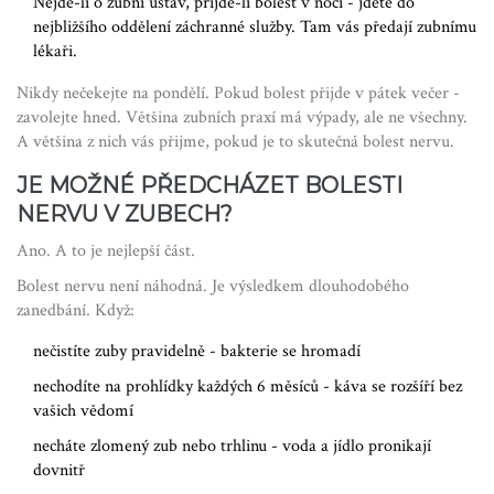
Nejde-li o zubní ústav, přijde-li bolest v noci - jděte do
nejbližšího oddělení záchranné služby. Tam vás předají zubnímu
lékaři.
Nikdy nečekejte na pondělí. Pokud bolest přijde v pátek večer -
zavolejte hned. Většina zubních praxí má výpady, ale ne všechny.
A většina z nich vás přijme, pokud je to skutečná bolest nervu.
JE MOŽNÉ PŘEDCHÁZET BOLESTI
NERVU V ZUBECH?
Ano. A to je nejlepší část.
Bolest nervu není náhodná. Je výsledkem dlouhodobého
zanedbání. Když:
nečistíte zuby pravidelně - bakterie se hromadí
nechodíte na prohlídky každých 6 měsíců - káva se rozšíří bez
vašich vědomí
necháte zlomený zub nebo trhlinu - voda a jídlo pronikají
dovnitř