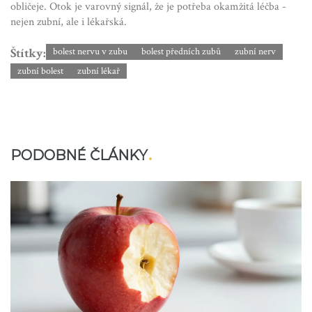
obličeje. Otok je varovný signál, že je potřeba okamžitá léčba -
nejen zubní, ale i lékařská.
Štítky:
bolest nervu v zubu
bolest předních zubů
zubní nerv
zubní bolest
zubní lékař
PODOBNÉ ČLÁNKY