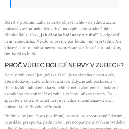
Bolest v předním zubu se často objeví náhle - najednou začne
pulzovat, svírat nebo být citlivá na teplé nebo studené jídlo.
Mnoho lidí si říká:
„Jak dlouho bolí nerv v zubu?“
A odpověď
není jednoduchá. Někdo to přežije pár hodin, jiný trpí týdny. Ale
klíčové je toto: bolest nervu nezmizí sama. Čím déle to odložíte,
tím horší to bude.
PROČ VŮBEC BOLEJÍ NERVY V ZUBECH?
Nerv v zubu není jen „nějaká část“. Je to skupina nervů a cév,
které dodávají zubu citlivost a život. Když je zub poškozený -
třeba kvůli hlubokému kazu, trhlině nebo zlomenině - bakterie
proniknou do vnitřní části zubu a začnou infikovat nerv. To
způsobuje zánět. A zánět nervu je jedna z nejintenzivnějších
bolestí, které člověk může zažít.
Přední zuby jsou často postižené, protože jsou vystavené úderům,
například při sportu, pádu nebo i při neopatrném žvýkání tvrdého
jídla. Když se v nich objeví kávová dírka, která se nezachytí včas,