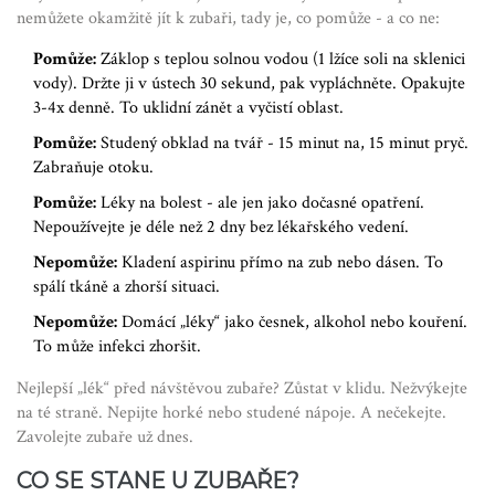
nemůžete okamžitě jít k zubaři, tady je, co pomůže - a co ne:
Pomůže:
Záklop s teplou solnou vodou (1 lžíce soli na sklenici
vody). Držte ji v ústech 30 sekund, pak vypláchněte. Opakujte
3-4x denně. To uklidní zánět a vyčistí oblast.
Pomůže:
Studený obklad na tvář - 15 minut na, 15 minut pryč.
Zabraňuje otoku.
Pomůže:
Léky na bolest - ale jen jako dočasné opatření.
Nepoužívejte je déle než 2 dny bez lékařského vedení.
Nepomůže:
Kladení aspirinu přímo na zub nebo dásen. To
spálí tkáně a zhorší situaci.
Nepomůže:
Domácí „léky“ jako česnek, alkohol nebo kouření.
To může infekci zhoršit.
Nejlepší „lék“ před návštěvou zubaře? Zůstat v klidu. Nežvýkejte
na té straně. Nepijte horké nebo studené nápoje. A nečekejte.
Zavolejte zubaře už dnes.
CO SE STANE U ZUBAŘE?