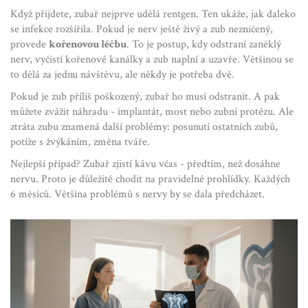
Když přijdete, zubař nejprve udělá rentgen. Ten ukáže, jak daleko
se infekce rozšířila. Pokud je nerv ještě živý a zub nezničený,
provede
kořenovou léčbu
. To je postup, kdy odstraní zaněklý
nerv, vyčistí kořenové kanálky a zub naplní a uzavře. Většinou se
to dělá za jednu návštěvu, ale někdy je potřeba dvě.
Pokud je zub příliš poškozený, zubař ho musí odstranit. A pak
můžete zvážit náhradu - implantát, most nebo zubní protézu. Ale
ztráta zubu znamená další problémy: posunutí ostatních zubů,
potíže s žvýkáním, změna tváře.
Nejlepší případ? Zubař zjistí kávu včas - předtím, než dosáhne
nervu. Proto je důležité chodit na pravidelné prohlídky. Každých
6 měsíců. Většina problémů s nervy by se dala předcházet.