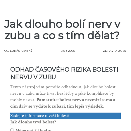
Jak dlouho bolí nerv v
zubu a co s tím dělat?
OD
LUKÁŠ KRÁTKÝ
LIS 3 2025
ZDRAVÍ A ZUBY
ODHAD ČASOVÉHO RIZIKA BOLESTI
NERVU V ZUBU
Tento nástroj vám pomůže odhadnout, jak dlouho bolest
nervu v zubu může trvat bez léčby a jaké komplikace by
mohly nastat.
Pamatujte: bolest nervu nezmizí sama a
čím dřív se vydáte k zubaři, tím lepší výsledek.
Zadejte informace o vaší bolesti
Jak dlouho trvá bolest?
Méně než 24 hodin