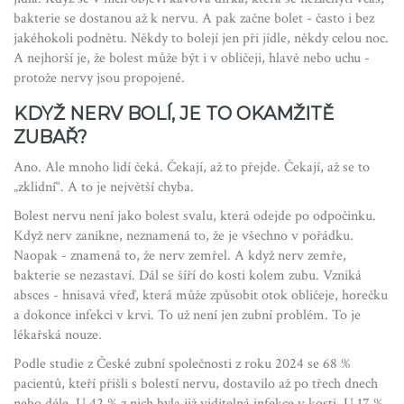
bakterie se dostanou až k nervu. A pak začne bolet - často i bez
jakéhokoli podnětu. Někdy to bolejí jen při jídle, někdy celou noc.
A nejhorší je, že bolest může být i v obličeji, hlavě nebo uchu -
protože nervy jsou propojené.
KDYŽ NERV BOLÍ, JE TO OKAMŽITĚ
ZUBAŘ?
Ano. Ale mnoho lidí čeká. Čekají, až to přejde. Čekají, až se to
„zklidní“. A to je největší chyba.
Bolest nervu není jako bolest svalu, která odejde po odpočinku.
Když nerv zanikne, neznamená to, že je všechno v pořádku.
Naopak - znamená to, že nerv zemřel. A když nerv zemře,
bakterie se nezastaví. Dál se šíří do kosti kolem zubu. Vzniká
absces - hnisavá vřeď, která může způsobit otok obličeje, horečku
a dokonce infekci v krvi. To už není jen zubní problém. To je
lékařská nouze.
Podle studie z České zubní společnosti z roku 2024 se 68 %
pacientů, kteří přišli s bolestí nervu, dostavilo až po třech dnech
nebo déle. U 42 % z nich byla již viditelná infekce v kosti. U 17 %