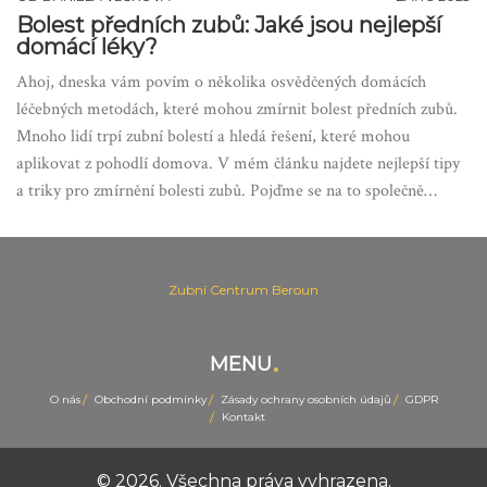
Bolest předních zubů: Jaké jsou nejlepší
domácí léky?
Ahoj, dneska vám povím o několika osvědčených domácích
léčebných metodách, které mohou zmírnit bolest předních zubů.
Mnoho lidí trpí zubní bolestí a hledá řešení, které mohou
aplikovat z pohodlí domova. V mém článku najdete nejlepší tipy
a triky pro zmírnění bolesti zubů. Pojďme se na to společně
podívat a začít se léčit přírodní cestou.
Zubní Centrum Beroun
MENU
O nás
Obchodní podmínky
Zásady ochrany osobních údajů
GDPR
Kontakt
© 2026. Všechna práva vyhrazena.