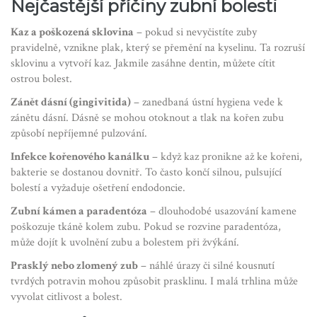
Nejčastější příčiny zubní bolesti
Kaz a poškozená sklovina
– pokud si nevyčistíte zuby
pravidelně, vznikne plak, který se přemění na kyselinu. Ta rozruší
sklovinu a vytvoří kaz. Jakmile zasáhne dentin, můžete cítit
ostrou bolest.
Zánět dásní (gingivitida)
– zanedbaná ústní hygiena vede k
zánětu dásní. Dásně se mohou otoknout a tlak na kořen zubu
způsobí nepříjemné pulzování.
Infekce kořenového kanálku
– když kaz pronikne až ke kořeni,
bakterie se dostanou dovnitř. To často končí silnou, pulsující
bolestí a vyžaduje ošetření endodoncie.
Zubní kámen a paradentóza
– dlouhodobé usazování kamene
poškozuje tkáně kolem zubu. Pokud se rozvine paradentóza,
může dojít k uvolnění zubu a bolestem při žvýkání.
Prasklý nebo zlomený zub
– náhlé úrazy či silné kousnutí
tvrdých potravin mohou způsobit prasklinu. I malá trhlina může
vyvolat citlivost a bolest.