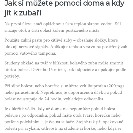
Jak si můžete pomoci doma a kdy
jít k zubaři
Na první úlevu stačí opláchnout ústa teplou slanou vodou. Sůl
snižuje otok a čistí oblast kolem postiženého místa.
Použijte zubní pastu pro citlivé zuby – obsahuje složky, které
blokují nervové signály. Aplikujte tenkou vrstvu na postižený zub
pomocí vatového tamponu.
Studený obklad na tvář v blízkosti bolavého zubu může zmírnit
otok a bolest. Držte ho 15 minut, pak odpočiňte a opakujte podle
potřeby.
Při silné bolesti nebo horečce si můžete vzít ibuprofen (200 mg)
nebo paracetamol. Nepřekračujte doporučenou dávku a pokud
bolest neustupuje do 24 hodin, vyhledejte odborníka.
Je důležité vědět, kdy už doma nic nepomůže: pokud bolest
pulsuje i po odpočinku, pokud máte otok tváře, horečku nebo
potíže s polykáním – je čas na zubaře. Stejně tak při opakované
bolesti při žvýkání, citlivosti na studené či horké, nebo když se