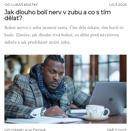
OD
LUKÁŠ KRÁTKÝ
LIS 3 2025
Jak dlouho bolí nerv v zubu a co s tím
dělat?
Bolest nervu v zubu nezmizí sama. Čím déle čekáte, tím horší to
bude. Zjistěte, jak dlouho trvá bolest, co dělat před návštěvou
zubaře a jak předcházet ztrátě zubu.
OD
DANIELA VLČKOVÁ
ZÁŘ 3 2023