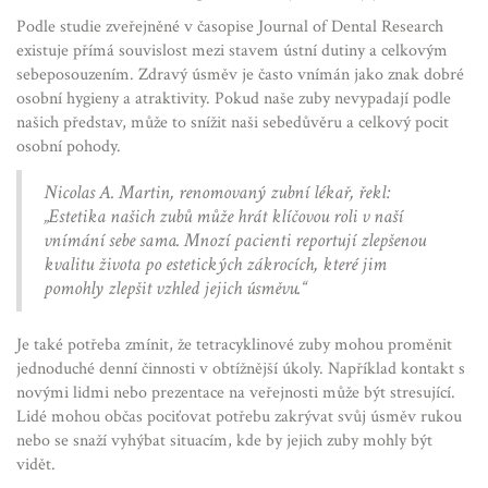
Podle studie zveřejněné v časopise Journal of Dental Research
existuje přímá souvislost mezi stavem ústní dutiny a celkovým
sebeposouzením. Zdravý úsměv je často vnímán jako znak dobré
osobní hygieny a atraktivity. Pokud naše zuby nevypadají podle
našich představ, může to snížit naši sebedůvěru a celkový pocit
osobní pohody.
Nicolas A. Martin, renomovaný zubní lékař, řekl:
„Estetika našich zubů může hrát klíčovou roli v naší
vnímání sebe sama. Mnozí pacienti reportují zlepšenou
kvalitu života po estetických zákrocích, které jim
pomohly zlepšit vzhled jejich úsměvu.“
Je také potřeba zmínit, že tetracyklinové zuby mohou proměnit
jednoduché denní činnosti v obtížnější úkoly. Například kontakt s
novými lidmi nebo prezentace na veřejnosti může být stresující.
Lidé mohou občas pociťovat potřebu zakrývat svůj úsměv rukou
nebo se snaží vyhýbat situacím, kde by jejich zuby mohly být
vidět.