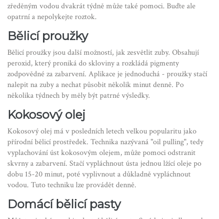
zředěným vodou dvakrát týdně může také pomoci. Buďte ale
opatrní a nepolykejte roztok.
Bělicí proužky
Bělicí proužky jsou další možností, jak zesvětlit zuby. Obsahují
peroxid, který proniká do skloviny a rozkládá pigmenty
zodpovědné za zabarvení. Aplikace je jednoduchá - proužky stačí
nalepit na zuby a nechat působit několik minut denně. Po
několika týdnech by měly být patrné výsledky.
Kokosový olej
Kokosový olej má v posledních letech velkou popularitu jako
přírodní bělicí prostředek. Technika nazývaná "oil pulling", tedy
vyplachování úst kokosovým olejem, může pomoci odstranit
skvrny a zabarvení. Stačí vypláchnout ústa jednou lžící oleje po
dobu 15-20 minut, poté vyplivnout a důkladně vypláchnout
vodou. Tuto techniku lze provádět denně.
Domácí bělicí pasty