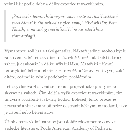
velmi lišit podle doby a délky expozice tetracyklinům.
„Pacienti s tetracyklinovými zuby často zažívají snížené
sebevědomí kvůli vzhledu svých zubů,“ říká MUDr. Petr
Novák, stomatolog specializující se na estetickou
stomatologii.
Významnou roli hraje také genetika. Někteří jedinci mohou být k
zabarvení zubů tetracyklinem náchylnější než jiní. Další faktory
zahrnují dávkování a délku užívání léku. Mateřská užívání
tetracyklinů během těhotenství rovněž může ovlivnit vývoj zubů
dítěte, což může vést k podobným problémům.
Tetracyklinová zbarvení se mohou projevit jako pruhy nebo
skvrny na zubech. Čím delší a vyšší expozice tetracyklinům, tím
tmavší a rozšířenější skvrny budou. Bohužel, tento proces je
nevratný a zbarvení zubů nelze odstranit běžnými metodami, jako
je čištění nebo bělení zubů.
Účinky tetracyklinů na zuby jsou dobře zdokumentovány ve
vědecké literatuře. Podle American Academy of Pediatric