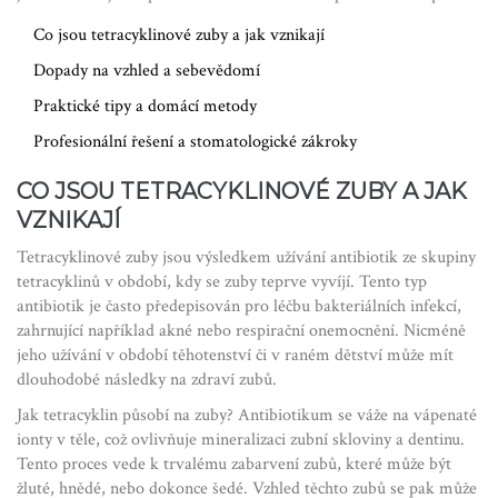
Co jsou tetracyklinové zuby a jak vznikají
Dopady na vzhled a sebevědomí
Praktické tipy a domácí metody
Profesionální řešení a stomatologické zákroky
CO JSOU TETRACYKLINOVÉ ZUBY A JAK
VZNIKAJÍ
Tetracyklinové zuby jsou výsledkem užívání antibiotik ze skupiny
tetracyklinů v období, kdy se zuby teprve vyvíjí. Tento typ
antibiotik je často předepisován pro léčbu bakteriálních infekcí,
zahrnující například akné nebo respirační onemocnění. Nicméně
jeho užívání v období těhotenství či v raném dětství může mít
dlouhodobé následky na zdraví zubů.
Jak tetracyklin působí na zuby? Antibiotikum se váže na vápenaté
ionty v těle, což ovlivňuje mineralizaci zubní skloviny a dentinu.
Tento proces vede k trvalému zabarvení zubů, které může být
žluté, hnědé, nebo dokonce šedé. Vzhled těchto zubů se pak může