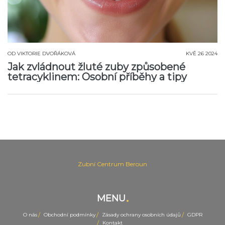
OD
VIKTORIE DVOŘÁKOVÁ
KVĚ 26 2024
Jak zvládnout žluté zuby způsobené
tetracyklinem: Osobní příběhy a tipy
Zubní Centrum Beroun
MENU
O nás
Obchodní podmínky
Zásady ochrany osobních údajů
GDPR
Kontakt