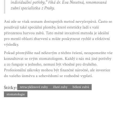
individuální potřeby," říká dr. Eva Novotná, renomovaná
zubní specialistka z Prahy.
Ani zde se však seznam dostupných metod nevyčerpává. Často se
používají také speciální plomby, které esteticky ladí s vaší
přirozenou barvou zubů. Tato méně invazivní metoda je ideální
pro menší oblasti zbarvení a může poskytnout rychlé a efektivní
výsledky.
Pokud přemýšlíte nad některým z těchto řešení, nezapomeňte vše
konzultovat se svým stomatologem. Každý z nás má jiné potřeby
a co funguje u jednoho, nemusí být vhodné pro druhého.
Profesionální zákroky mohou být finančně náročné, ale investice
do vašeho úsměvu a sebevědomí se rozhodně vyplatí.
Štítky:
tetracyklinové zuby
žluté zuby
bělení zubů
stomatologie