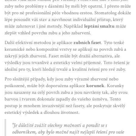
zuby nebo problémy s dásněmi by měli být opatrní. I přesto může
být pro ně profesionální péče vhodnou cestou. Stomatolog dokáže
lépe posoudit váš stav a navrhnout individuální přístup, který
může zahrnovat i jiné metody. Například
leptání smaltu
může
zlepšit vzhled povrchu zubu a jeho zabarvení.
Další efektivní metodou je aplikace
zubních faset
. Tyto tenké
keramické nebo kompozitní vrstvy se aplikují na povrch zubů a
zakryjí jejich zbarvení. Faset může být dražší alternativa, ale
výsledky jsou trvanlivé a esteticky velmi příjemné. Toto řešení je
ideální pro ty, kteří hledají trvalé a kvalitní řešení pro své zuby.
Pro složitější případy, kdy jsou zuby výrazně zbarvené nebo
poškozené, může být doporučena aplikace
korunek
. Korunky
jsou nasazeny na celý povrch zubu a jsou navrženy tak, aby svou
barvou i tvarem dokonale zapadly do vašeho úsměvu. Tento
postup je mnohem invazivnější než fasety, ale poskytuje skvělý
estetický výsledek a dlouhou životnost.
"Je důležité zvážit všechny možnosti a poradit se s
odborníkem, aby bylo možné najít nejlepší řešení pro vaše