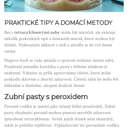
PRAKTICKÉ TIPY A DOMÁCÍ METODY
Boj s
tetracyklinovými zuby
může být náročný, ale existuje
několik praktických tipů a domácích metod, které mohou být
účinné. Vyzkoušejte některé z nich a zařaďte je do své denní
rutiny.
Nejprve bych se ráda zmínila o správné technice čištění zubů.
Používání jemného kartáčku a pasty s bělicím účinkem je
nezbytné. Vyhněte se příliš agresivnímu čištění, které může
poškodit sklovinu a zhoršit zabarvení. Čištění zubů by mělo být
důkladné a důsledné, alespoň dvakrát denně.
Zubní pasty s peroxidem
Peroxid vodíku je známý jako účinný bělicí prostředek. Zubní
pasty obsahující peroxid mohou pomoci zesvětlit zabarvení
způsobené tetracyklinem. Avšak jejich účinek není okamžitý,
takže je potřeba trpělivost. Vyplachování úst peroxidem vodíku