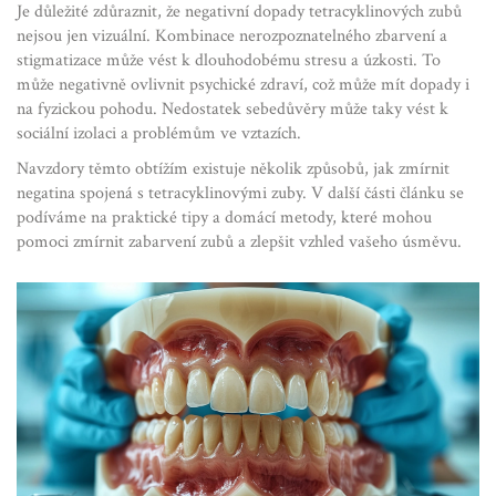
Je důležité zdůraznit, že negativní dopady tetracyklinových zubů
nejsou jen vizuální. Kombinace nerozpoznatelného zbarvení a
stigmatizace může vést k dlouhodobému stresu a úzkosti. To
může negativně ovlivnit psychické zdraví, což může mít dopady i
na fyzickou pohodu. Nedostatek sebedůvěry může taky vést k
sociální izolaci a problémům ve vztazích.
Navzdory těmto obtížím existuje několik způsobů, jak zmírnit
negatina spojená s tetracyklinovými zuby. V další části článku se
podíváme na praktické tipy a domácí metody, které mohou
pomoci zmírnit zabarvení zubů a zlepšit vzhled vašeho úsměvu.