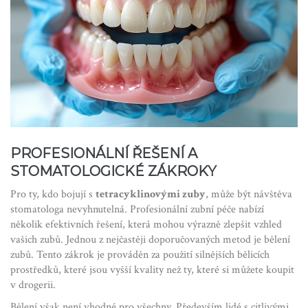
PROFESIONÁLNÍ ŘEŠENÍ A
STOMATOLOGICKÉ ZÁKROKY
Pro ty, kdo bojují s
tetracyklinovými zuby
, může být návštěva
stomatologa nevyhnutelná. Profesionální zubní péče nabízí
několik efektivních řešení, která mohou výrazně zlepšit vzhled
vašich zubů. Jednou z nejčastěji doporučovaných metod je bělení
zubů. Tento zákrok je prováděn za použití silnějších bělicích
prostředků, které jsou vyšší kvality než ty, které si můžete koupit
v drogerii.
Bělení však není vhodné pro všechny. Především lidé s citlivými