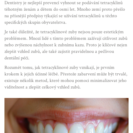
Dentistry je nejlepší prevencí vyhnout se podávání tetracyklinů
těhotným ženám a dětem do osmi let. Mnoho zemí proto přešlo
na přísnější předpisy týkající se užívání tetracyklinů u těchto
specifických skupin obyvatelstva.
Je také důležité, že tetracyklinové zuby nejsou pouze estetickým
problémem. Mnozí lidé s tímto problémem zažívají citlivost zubů
nebo zvýšenou náchylnost k zubnímu kazu. Proto je klíčové nejen
zlepšit vzhled zubů, ale také zajistit pravidelnou a pečlivou
dentální péči.
Rozumět tomu, jak tetracyklinové zuby vznikají, je prvním
krokem k jejich účinné léčbě. Přestože zabarvení může být trvalé,
existuje několik metod, které mohou pomoci minimalizovat jeho
viditelnost a zlepšit celkový vzhled zubů.