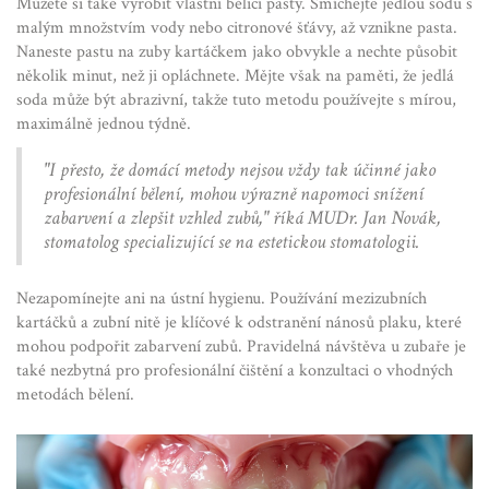
Můžete si také vyrobit vlastní bělicí pasty. Smíchejte jedlou sodu s
malým množstvím vody nebo citronové šťávy, až vznikne pasta.
Naneste pastu na zuby kartáčkem jako obvykle a nechte působit
několik minut, než ji opláchnete. Mějte však na paměti, že jedlá
soda může být abrazivní, takže tuto metodu používejte s mírou,
maximálně jednou týdně.
"I přesto, že domácí metody nejsou vždy tak účinné jako
profesionální bělení, mohou výrazně napomoci snížení
zabarvení a zlepšit vzhled zubů," říká MUDr. Jan Novák,
stomatolog specializující se na estetickou stomatologii.
Nezapomínejte ani na ústní hygienu. Používání mezizubních
kartáčků a zubní nitě je klíčové k odstranění nánosů plaku, které
mohou podpořit zabarvení zubů. Pravidelná návštěva u zubaře je
také nezbytná pro profesionální čištění a konzultaci o vhodných
metodách bělení.