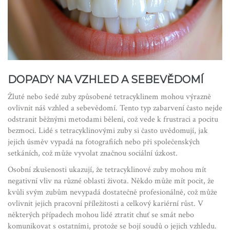
DOPADY NA VZHLED A SEBEVĚDOMÍ
Žluté nebo šedé zuby způsobené tetracyklinem mohou výrazně
ovlivnit náš vzhled a sebevědomí. Tento typ zabarvení často nejde
odstranit běžnými metodami bělení, což vede k frustraci a pocitu
bezmoci. Lidé s tetracyklinovými zuby si často uvědomují, jak
jejich úsměv vypadá na fotografiích nebo při společenských
setkáních, což může vyvolat značnou sociální úzkost.
Osobní zkušenosti ukazují, že tetracyklinové zuby mohou mít
negativní vliv na různé oblasti života. Někdo může mít pocit, že
kvůli svým zubům nevypadá dostatečně profesionálně, což může
ovlivnit jejich pracovní příležitosti a celkový kariérní růst. V
některých případech mohou lidé ztratit chuť se smát nebo
komunikovat s ostatními, protože se bojí soudů o jejich vzhledu.