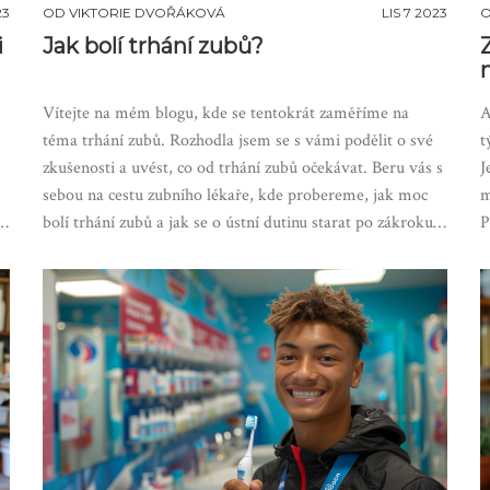
23
OD
VIKTORIE DVOŘÁKOVÁ
LIS 7 2023
i
Jak bolí trhání zubů?
Vítejte na mém blogu, kde se tentokrát zaměříme na
A
téma trhání zubů. Rozhodla jsem se s vámi podělit o své
t
zkušenosti a uvést, co od trhání zubů očekávat. Beru vás s
J
sebou na cestu zubního lékaře, kde probereme, jak moc
m
c
bolí trhání zubů a jak se o ústní dutinu starat po zákroku.
P
Budeme se soustředit na detaily, abychom vám pomohli
b
porozumět tomuto procesu a snížit jakýkoliv strach, který
n
můžete mít. Připojte se k nám!
k