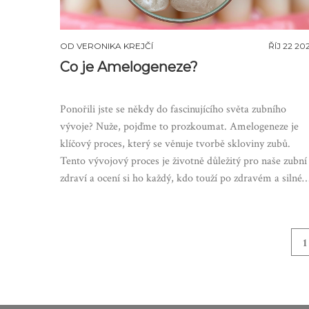
OD
VERONIKA KREJČÍ
ŘÍJ 22 20
Co je Amelogeneze?
Ponořili jste se někdy do fascinujícího světa zubního
vývoje? Nuže, pojďme to prozkoumat. Amelogeneze je
klíčový proces, který se věnuje tvorbě skloviny zubů.
Tento vývojový proces je životně důležitý pro naše zubní
zdraví a ocení si ho každý, kdo touží po zdravém a silné
úsměvu. Pojďte se se mnou podívat na to, co je
amelogeneze a proč je tak důležitá.
1