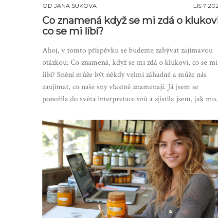
OD
JANA SUKOVA
LIS 7 20
Co znamená když se mi zdá o klukov
co se mi líbí?
Ahoj, v tomto příspěvku se budeme zabývat zajímavou
otázkou: Co znamená, když se mi zdá o klukovi, co se mi
líbí? Snění může být někdy velmi záhadné a může nás
zaujímat, co naše sny vlastně znamenají. Já jsem se
ponořila do světa interpretace snů a zjistila jsem, jak mo
mohou být naše sny odrazem našich vlastních pocitů a
myšlenek. Pokud vám někdy bylo zvláštní, že jste snili
právě o někom, koho máte rádi, pak tento článek jistě
oceníte.