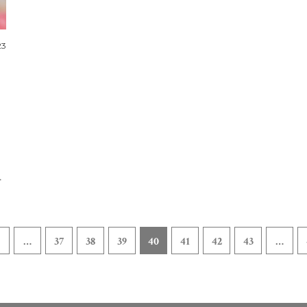
23
m
…
37
38
39
40
41
42
43
…