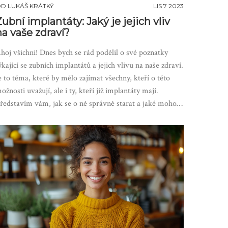
OD
LUKÁŠ KRÁTKÝ
LIS 7 2023
Zubní implantáty: Jaký je jejich vliv
na vaše zdraví?
hoj všichni! Dnes bych se rád podělil o své poznatky
ýkající se zubních implantátů a jejich vlivu na naše zdraví.
e to téma, které by mělo zajímat všechny, kteří o této
ožnosti uvažují, ale i ty, kteří již implantáty mají.
ředstavím vám, jak se o ně správně starat a jaké mohou
ýt potenciální rizika. Snažím se tuto informaci přinést co
ejvíce lidem, protože jak říkám, vaše zubní zdraví je
líčové!