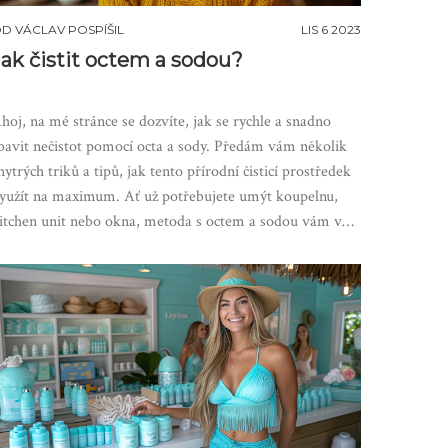
OD
VÁCLAV POSPÍŠIL
LIS 6 2023
Jak čistit octem a sodou?
hoj, na mé stránce se dozvíte, jak se rychle a snadno
bavit nečistot pomocí octa a sody. Předám vám několik
hytrých triků a tipů, jak tento přírodní čisticí prostředek
yužít na maximum. Ať už potřebujete umýt koupelnu,
itchen unit nebo okna, metoda s octem a sodou vám v
om pomůže. Navíc to je bezpečné pro životní prostředí a
cení to i vaše peněženka. Tak se přidejte a dozvíte se víc!