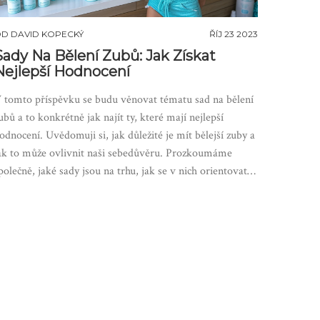
OD
DAVID KOPECKÝ
ŘÍJ 23 2023
Sady Na Bělení Zubů: Jak Získat
Nejlepší Hodnocení
 tomto příspěvku se budu věnovat tématu sad na bělení
ubů a to konkrétně jak najít ty, které mají nejlepší
odnocení. Uvědomuji si, jak důležité je mít bělejší zuby a
ak to může ovlivnit naši sebedůvěru. Prozkoumáme
polečně, jaké sady jsou na trhu, jak se v nich orientovat a
ak vybrat tu nejlepší. Protože nám na zubech skutečně
áleží. Tak pojďme na to!