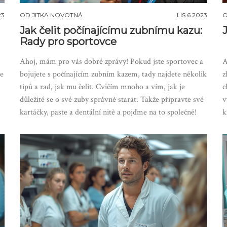
23
OD
JITKA NOVOTNÁ
LIS 6 2023
Jak čelit počínajícímu zubnímu kazu:
Rady pro sportovce
Ahoj, mám pro vás dobré zprávy! Pokud jste sportovec a
A
se
bojujete s počínajícím zubním kazem, tady najdete několik
z
tipů a rad, jak mu čelit. Cvičím mnoho a vím, jak je
c
důležité se o své zuby správně starat. Takže připravte své
v
kartáčky, paste a dentální nitě a pojďme na to společně!
k
t
o