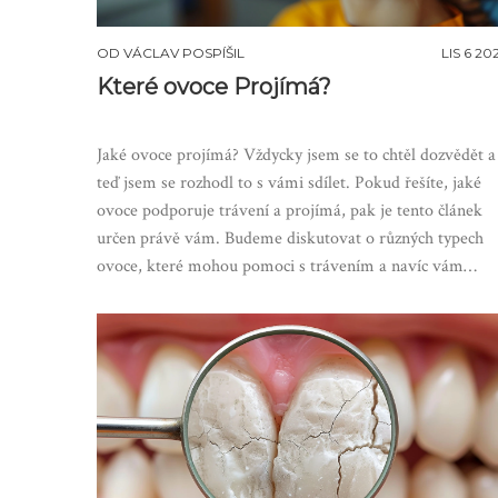
OD
VÁCLAV POSPÍŠIL
LIS 6 20
Které ovoce Projímá?
Jaké ovoce projímá? Vždycky jsem se to chtěl dozvědět a
teď jsem se rozhodl to s vámi sdílet. Pokud řešíte, jaké
ovoce podporuje trávení a projímá, pak je tento článek
určen právě vám. Budeme diskutovat o různých typech
ovoce, které mohou pomoci s trávením a navíc vám
zlepšit celkový zdravotní stav.