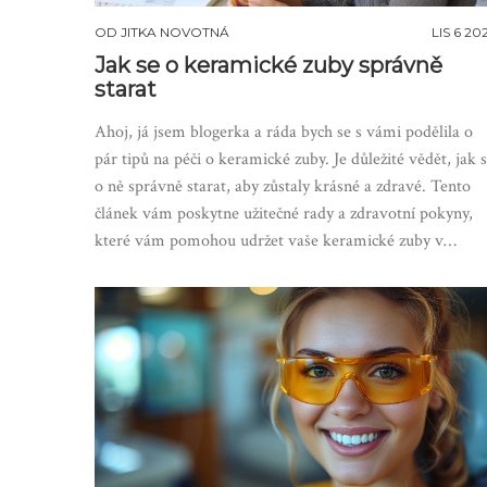
OD
JITKA NOVOTNÁ
LIS 6 20
Jak se o keramické zuby správně
starat
Ahoj, já jsem blogerka a ráda bych se s vámi podělila o
pár tipů na péči o keramické zuby. Je důležité vědět, jak 
o ně správně starat, aby zůstaly krásné a zdravé. Tento
článek vám poskytne užitečné rady a zdravotní pokyny,
které vám pomohou udržet vaše keramické zuby v
nejlepším možném stavu. Tak pojďme na to!