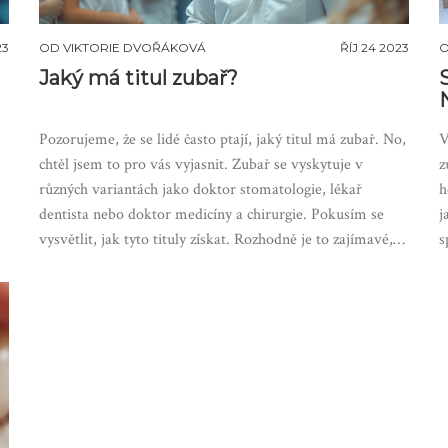
23
OD
VIKTORIE DVOŘÁKOVÁ
ŘÍJ 24 2023
Jaký má titul zubař?
Pozorujeme, že se lidé často ptají, jaký titul má zubař. No,
V
chtěl jsem to pro vás vyjasnit. Zubař se vyskytuje v
z
různých variantách jako doktor stomatologie, lékař
h
dentista nebo doktor medicíny a chirurgie. Pokusím se
j
vysvětlit, jak tyto tituly získat. Rozhodně je to zajímavé,
s
pokud se zajímáte o stomatologii nebo si jen chcete
j
rozšířit obzory.
z