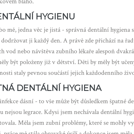
lkovém blaho.
NTÁLNÍ HYGIENU
 mě, jedna věc je jistá - správná dentální hygiena s
 a dodržovat ji každý den. A právě zde přichází na řa
ích vod nebo návštěva zubního lékaře alespoň dvakrát
ly být položeny již v dětství. Děti by měly být učeny,
osti staly pevnou součástí jejich každodenního živo
TNÁ DENTÁLNÍ HYGIENA
 infekce dásní - to vše může být důsledkem špatné d
du nejsou legrace. Kdysi jsem nechávala dentální h
 litovala. Měla jsem zubní problémy, které se mohly 
i, práce mě stála obrovské úsilí a dokonce jsem měl