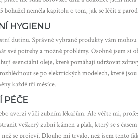
 bohužel neměla kapitolu o tom, jak se léčit z parod
NÍ HYGIENU
 ústní dutinu. Správně vybrané produkty vám mohou 
znát své potřeby a možné problémy. Osobně jsem si obl
ahují esenciální oleje, které pomáhají udržovat zdr
rozhlédnout se po elektrických modelech, které jsou 
ěny každé tři měsíce.
Í PÉČE
bo averzi vůči zubním lékařům. Ale věřte mi, profes
tranit veškerý zubní kámen a plak, který se s čase
než se projeví. Dlouho mi trvalo, než jsem tento fak