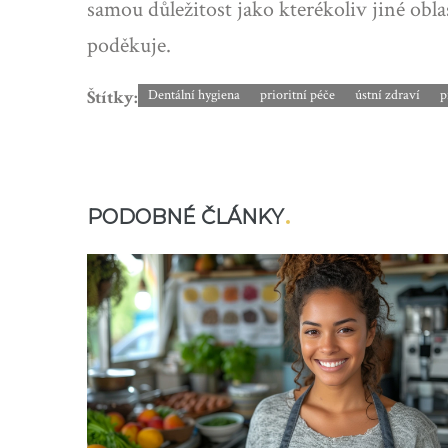
samou důležitost jako kterékoliv jiné obla
poděkuje.
Štítky:
Dentální hygiena
prioritní péče
ústní zdraví
p
PODOBNÉ ČLÁNKY