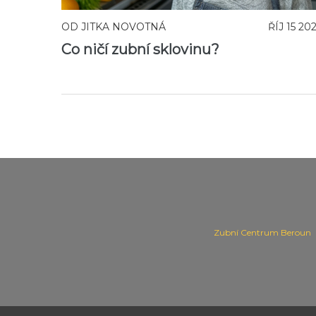
OD
JITKA NOVOTNÁ
ŘÍJ 15 20
Co ničí zubní sklovinu?
Zubní Centrum Beroun