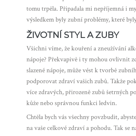
tomu trpěla. Připadala mi nepříjemná i my
výsledkem byly zubní problémy, které byly
ŽIVOTNÍ STYL A ZUBY
Všichni víme, že kouření a zneužívání alko
nápoje? Překvapivě i ty mohou ovlivnit z
slazené nápoje, může vést k tvorbě zubní
podporovat zdraví vašich zubů. Takže pok
více zdravých, přirozeně zubů šetrných po
kůže nebo správnou funkci ledvin.
Chtěla bych vás všechny povzbudit, abyst
na vaše celkové zdraví a pohodu. Tak se n