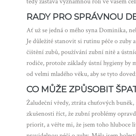
tedy zastává významnou roli ve vašem ce
RADY PRO SPRÁVNOU DE
Ať už se jedná o mého syna Dominika, nebo
Je důležité stanovit si rutinu péče o zuby
čištění zubů, používání zubní nitě a ústn
rodiče, protože základy ústní hygieny by mě
od velmi mladého věku, aby se tyto dovedn
CO MŮŽE ZPŮSOBIT ŠPA
Žaludeční vředy, ztráta chuťových buněk,
zkušenosti říct, že zubní problémy oprav
priorit, a věřte mi, že jsem toho hluboce
pravidelnou péči o zuby. Měla jsem bolest