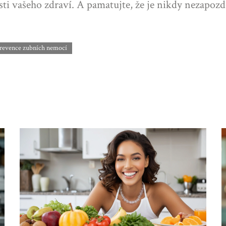
sti vašeho zdraví. A pamatujte, že je nikdy nezapozdě
revence zubních nemocí