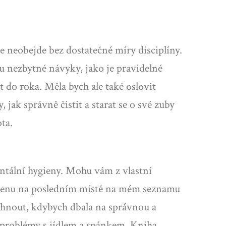
e neobejde bez dostatečné míry disciplíny.
du nezbytné návyky, jako je pravidelné
 do roka. Měla bych ale také oslovit
 jak správně čistit a starat se o své zuby
ta.
entální hygieny. Mohu vám z vlastní
ygienu na posledním místě na mém seznamu
vyhnout, kdybych dbala na správnou a
a problémy s jídlem a spánkem. Kniha