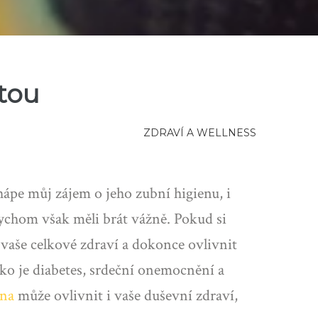
itou
ZDRAVÍ A WELLNESS
hápe můj zájem o jeho zubní higienu, i
ychom však měli brát vážně. Pokud si
vaše celkové zdraví a dokonce ovlivnit
ako je diabetes, srdeční onemocnění a
ena
může ovlivnit i vaše duševní zdraví,