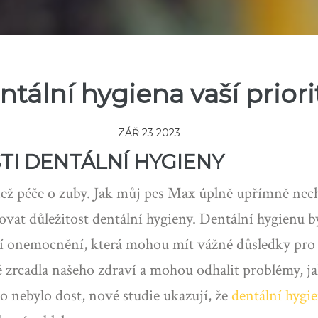
tální hygiena vaší prior
ZÁŘ 23 2023
TI DENTÁLNÍ HYGIENY
 než péče o zuby. Jak můj pes Max úplně upřímně nec
vat důležitost dentální hygieny. Dentální hygienu b
ní onemocnění, která mohou mít vážné důsledky pro 
é zrcadla našeho zdraví a mohou odhalit problémy, j
o nebylo dost, nové studie ukazují, že
dentální hygi