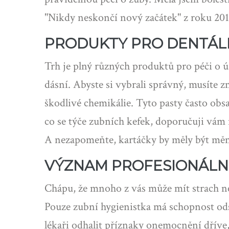
"Nikdy neskončí nový začátek" z roku 2015
PRODUKTY PRO DENTÁL
Trh je plný různých produktů pro péči o
dásní. Abyste si vybrali správný, musíte 
škodlivé chemikálie. Tyto pasty často obs
co se týče zubních kefek, doporučuji vám 
A nezapomeňte, kartáčky by měly být měn
VÝZNAM PROFESIONÁLN
Chápu, že mnoho z vás může mít strach ne
Pouze zubní hygienistka má schopnost ods
lékaři odhalit příznaky onemocnění dříve, 