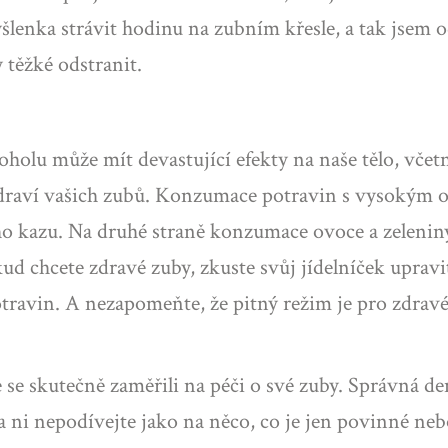
šlenka strávit hodinu na zubním křesle, a tak jsem o
 těžké odstranit.
holu může mít devastující efekty na naše tělo, včetn
draví vašich zubů. Konzumace potravin s vysokým ob
ho kazu. Na druhé straně konzumace ovoce a zelenin
ud chcete zdravé zuby, zkuste svůj jídelníček uprav
travin. A nezapomeňte, že pitný režim je pro zdravé 
e se skutečně zaměřili na péči o své zuby. Správná 
a ni nepodívejte jako na něco, co je jen povinné neb