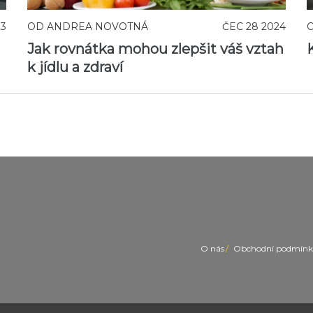
23
OD
ANDREA NOVOTNÁ
ČEC 28 2024
Jak rovnátka mohou zlepšit váš vztah
k jídlu a zdraví
O nás
Obchodní podmínk