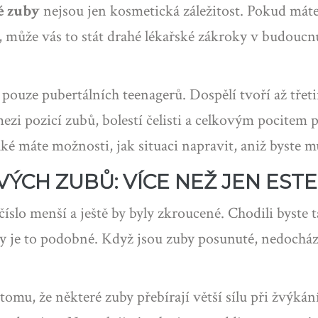
é zuby
nejsou jen kosmetická záležitost. Pokud máte
, může vás to stát drahé lékařské zákroky v budoucn
ouze pubertálních teenagerů. Dospělí tvoří až třeti
zi pozicí zubů, bolestí čelisti a celkovým pocitem p
máte možnosti, jak situaci napravit, aniž byste mus
ÝCH ZUBŮ: VÍCE NEŽ JEN ESTE
číslo menší a ještě by byly zkroucené. Chodili byste
uby je to podobné. Když jsou zuby posunuté, nedoch
tomu, že některé zuby přebírají větší sílu při žvýkán