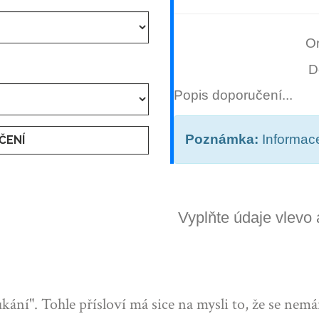
Or
D
Popis doporučení...
Poznámka:
Informace
ČENÍ
Vyplňte údaje vlevo a
ukání". Tohle přísloví má sice na mysli to, že se nem