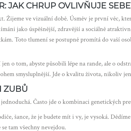
: JAK CHRUP OVLIVŇUJE SEB
 Žijeme ve vizuální době. Úsměv je první věc, ktero
máni jako úspěšnější, zdravější a sociálně atraktivn
otkám. Toto tlumení se postupně promítá do vaší os
en o tom, abyste působili lépe na rande, ale o odstr
hem smysluplnější. Jde o kvalitu života, nikoliv jen
H ZUBŮ
jednoduchá. Často jde o kombinaci genetických pre
iče, šance, že je budete mít i vy, je vysoká. Dědíme 
še se tam všechny nevejdou.