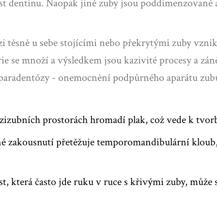
ost dentinu. Naopak jiné zuby jsou poddimenzované 
 těsně u sebe stojícími nebo překrytými zuby vznika
rie se množí a výsledkem jsou kazivité procesy a záně
 paradentózy - onemocnění podpůrného aparátu zubů,
izubních prostorách hromadí plak, což vede k tvo
 zakousnutí přetěžuje temporomandibulární kloub, c
st, která často jde ruku v ruce s křivými zuby, může