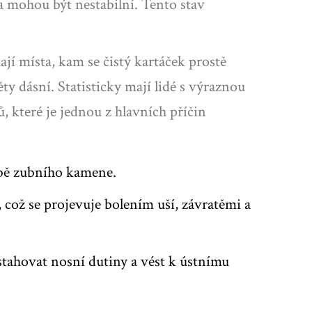
a mohou být nestabilní. Tento stav
jí místa, kam se čistý kartáček prostě
ty dásní. Statisticky mají lidé s výraznou
 které je jednou z hlavních příčin
rbě zubního kamene.
ož se projevuje bolením uší, závratěmi a
 stahovat nosní dutiny a vést k ústnímu