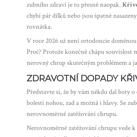
zubního zdraví je to přesně naopak.
Křiv
chybí pár dílků nebo jsou špatně nasazeny
rovnátka.
V roce 2026 už není ortodoncie doménou p
Proč? Protože konečně chápu souvislost me
nerovný chrup skutečným problémem a jaké 
ZDRAVOTNÍ DOPADY KŘIV
Představte si, že by vám někdo dal boty o 
bolesti nohou, zad a možná i hlavy. Se z
nerovnoměrné zatěžování chrupu.
Nerovnoměrné zatěžování chrupu
vede k 