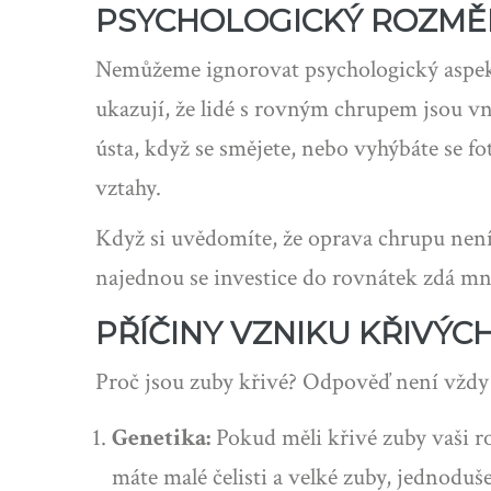
PSYCHOLOGICKÝ ROZMĚR
Nemůžeme ignorovat psychologický aspekt.
ukazují, že lidé s rovným chrupem jsou vní
ústa, když se smějete, nebo vyhýbáte se f
vztahy.
Když si uvědomíte, že oprava chrupu není j
najednou se investice do rovnátek zdá mno
PŘÍČINY VZNIKU KŘIVÝC
Proč jsou zuby křivé? Odpověď není vždy 
Genetika:
Pokud měli křivé zuby vaši rod
máte malé čelisti a velké zuby, jednodu