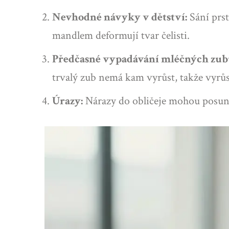
Nevhodné návyky v dětství:
Sání prst
mandlem deformují tvar čelisti.
Předčasné vypadávání mléčných zub
trvalý zub nemá kam vyrůst, takže vyrů
Úrazy:
Nárazy do obličeje mohou posunou