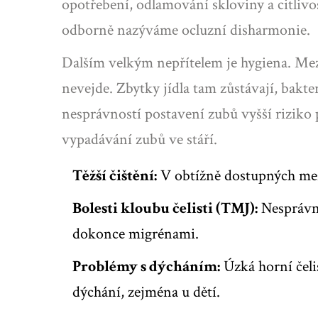
opotřebení, odlamování skloviny a citliv
odborně nazýváme
ocluzní disharmonie
.
Dalším velkým nepřítelem je hygiena. Mezi
nevejde. Zbytky jídla tam zůstávají, bakte
nesprávností postavení zubů vyšší riziko
vypadávání zubů ve stáří.
Těžší čištění:
V obtížně dostupných mez
Bolesti kloubu čelisti (TMJ):
Nesprávné
dokonce migrénami.
Problémy s dýcháním:
Úzká horní čeli
dýchání, zejména u dětí.