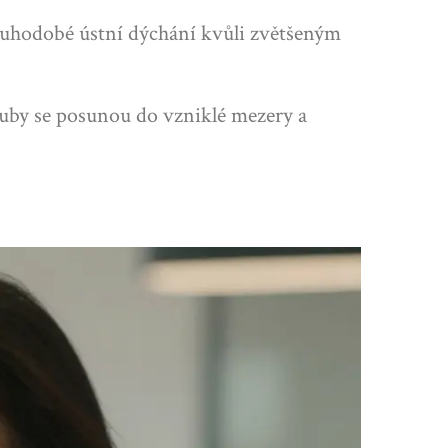
ouhodobé ústní dýchání kvůli zvětšeným
zuby se posunou do vzniklé mezery a