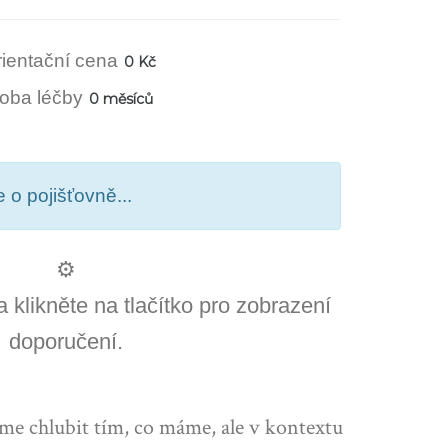
ientační cena
0 Kč
oba léčby
0 měsíců
 o pojišťovně...
⚙️
 klikněte na tlačítko pro zobrazení
doporučení.
áme chlubit tím, co máme, ale v kontextu