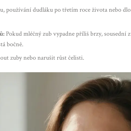
u, používání dudláku po třetím roce života nebo dl
ů:
Pokud mléčný zub vypadne příliš brzy, sousední 
stá bočně.
t zuby nebo narušit růst čelisti.