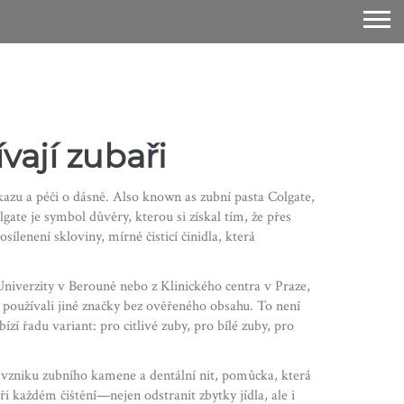
vají zubaři
kazu a péči o dásně
. Also known as
zubní pasta Colgate
,
gate je symbol důvěry, kterou si získal tím, že přes
ílenení skloviny, mírné čisticí činidla, která
 Univerzity v Berouně nebo z Klinického centra v Praze,
í používali jiné značky bez ověřeného obsahu. To není
 řadu variant: pro citlivé zuby, pro bílé zuby, pro
je vzniku zubního kamene
a
dentální nit
,
pomůcka, která
při každém čištění—nejen odstranit zbytky jídla, ale i