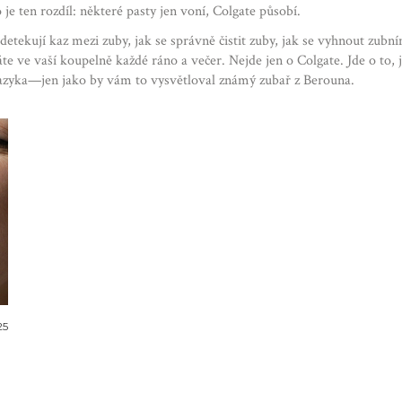
 je ten rozdíl: některé pasty jen voní, Colgate působí.
 detekují kaz mezi zuby, jak se správně čistit zuby, jak se vyhnout zub
áte ve vaší koupelně každé ráno a večer. Nejde jen o Colgate. Jde o t
jazyka—jen jako by vám to vysvětloval známý zubař z Berouna.
25