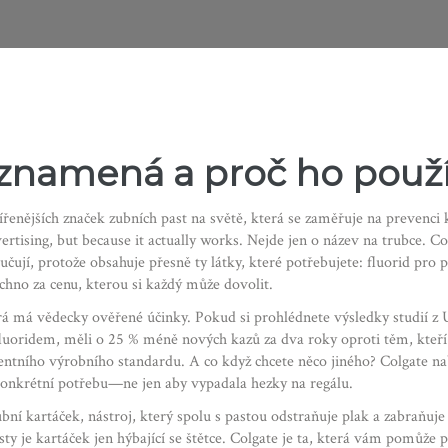
 znamená a proč ho použí
šířenějších značek zubních past na světě, která se zaměřuje na prevenci 
ertising, but because it actually works.
Nejde jen o název na trubce. Col
jí, protože obsahuje přesně ty látky, které potřebujete: fluorid pro pos
šechno za cenu, kterou si každý může dovolit.
terá má vědecky ověřené účinky. Pokud si prohlédnete výsledky studií z
 s fluoridem, měli o 25 % méně nových kazů za dva roky oproti těm, kteř
ního výrobního standardu. A co když chcete něco jiného? Colgate nabízí
a konkrétní potřebu—ne jen aby vypadala hezky na regálu.
ubní kartáček
,
nástroj, který spolu s pastou odstraňuje plak a zabraňu
asty je kartáček jen hýbající se štětce. Colgate je ta, která vám pomůže 