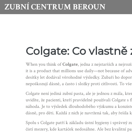
ZUBNÍ CENTRUM BEROUN
Colgate: Co vlastně
When you think of
Colgate
,
jedna z nejstarších a nejroz
it is a product that millions use daily—not because of adv
desítky let dodával věrohodné výsledky. Zubaři ho doporuču
nepoškozují dásně, a často i složky proti citlivosti. To v
Colgate není jediná zubní pasta, ale je jednou z mála, k
uvidíte, že pacienti, kteří pravidelně používali Colgate
náhoda. Je to výsledek dlouhodobého výzkumu a konzistent
dásně, pro děti. Každá z nich je navržená tak, aby řešil
Spolu s Colgate patří k základu ústní hygieny i správný
z
čistí mezery, kde kartáček nedosáhne
. Ale bez kvalitní p