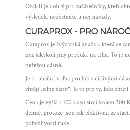
Oral-B je dobrý pro začátečníky, kteří ch
výsledek, nezůstaňte u něj navždy.
CURAPROX - PRO NÁROČN
Curaprox je švýcarská značka, která se za
než jakýkoli jiný produkt na trhu. To je ne
neřežou dásně.
Je to ideální volba pro lidi s citlivými dá
chtějí „silně čistit“. Je to pro ty, kdo chtějí
Cena je vyšší - 100 kusů stojí kolem 300 K
denně, protože jsou tak efektivní, že stač
pohyblivostí ruky.