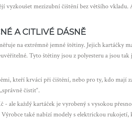
tějí vyzkoušet mezizubní čištění bez většího vkladu.
É A CITLIVÉ DÁSNĚ
měřuje na extrémně jemné štětiny. Jejich kartáčky ma
uvěřitelné. Tyto štětiny jsou z polyesteru a jsou tak
sněmi, kteří krvácí při čištění, nebo pro ty, kdo mají
 „správně čistit“.
č - ale každý kartáček je vyrobený s vysokou přesnos
í. Výrobce také nabízí modely s elektrickou rukojetí,