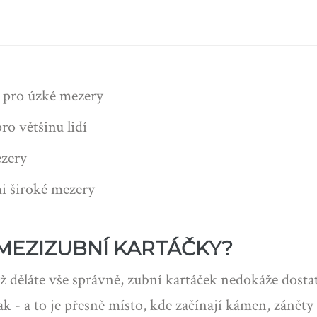
í pro úzké mezery
ro většinu lidí
ezery
mi široké mezery
MEZIZUBNÍ KARTÁČKY?
yž děláte vše správně, zubní kartáček nedokáže dost
lak - a to je přesně místo, kde začínají kámen, zánět