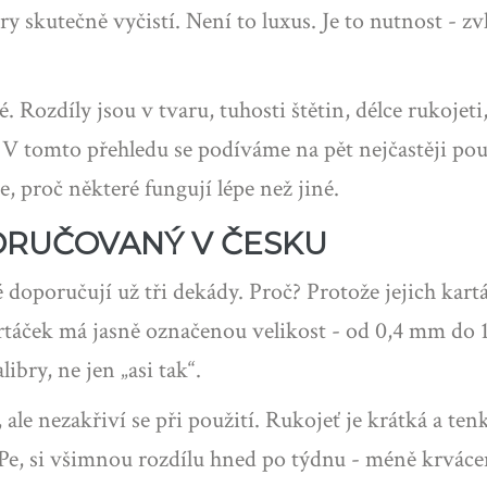
ery skutečně vyčistí. Není to luxus. Je to nutnost - 
 Rozdíly jsou v tvaru, tuhosti štětin, délce rukojeti
ý. V tomto přehledu se podíváme na pět nejčastěji p
, proč některé fungují lépe než jiné.
PORUČOVANÝ V ČESKU
é doporučují už tři dekády. Proč? Protože jejich kar
táček má jasně označenou velikost - od 0,4 mm do 1
bry, ne jen „asi tak“.
, ale nezakřiví se při použití. Rukojeť je krátká a te
ePe, si všimnou rozdílu hned po týdnu - méně krvácení