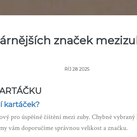
árnějších značek mezizu
ŘÍJ 28 2025
KARTÁČKU
í kartáček?
íčový pro úspěšné čištění mezi zuby. Chybně vybran
 a my vám doporučíme správnou velikost a značku.