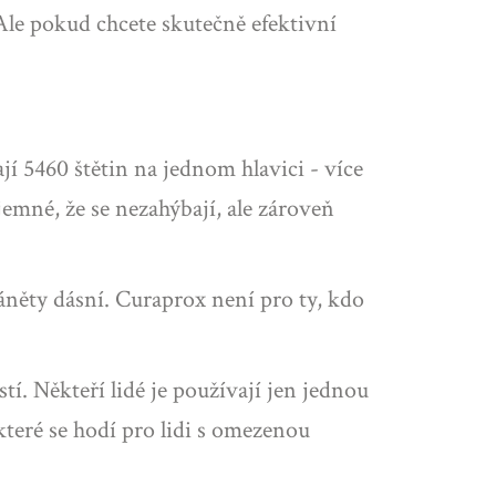
 Ale pokud chcete skutečně efektivní
jí 5460 štětin na jednom hlavici - více
 jemné, že se nezahýbají, ale zároveň
 záněty dásní. Curaprox není pro ty, kdo
tí. Někteří lidé je používají jen jednou
 které se hodí pro lidi s omezenou