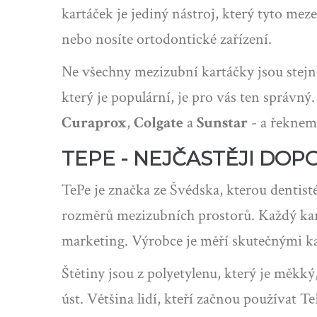
kartáček je jediný nástroj, který tyto mez
nebo nosíte ortodontické zařízení.
Ne všechny mezizubní kartáčky jsou stejné.
který je populární, je pro vás ten správn
Curaprox
,
Colgate
a
Sunstar
- a řekneme
TEPE - NEJČASTĚJI DO
TePe je značka ze Švédska, kterou dentist
rozměrů mezizubních prostorů. Každý kar
marketing. Výrobce je měří skutečnými kali
Štětiny jsou z polyetylenu, který je měkký
úst. Většina lidí, kteří začnou používat T