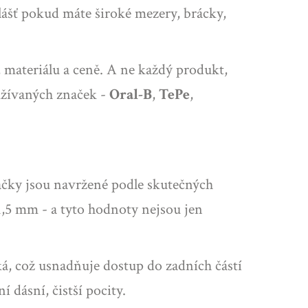
zvlášť pokud máte široké mezery, brácky,
, materiálu a ceně. A ne každý produkt,
oužívaných značek -
Oral-B
,
TePe
,
táčky jsou navržené podle skutečných
,5 mm - a tyto hodnoty nejsou jen
nká, což usnadňuje dostup do zadních částí
 dásní, čistší pocity.