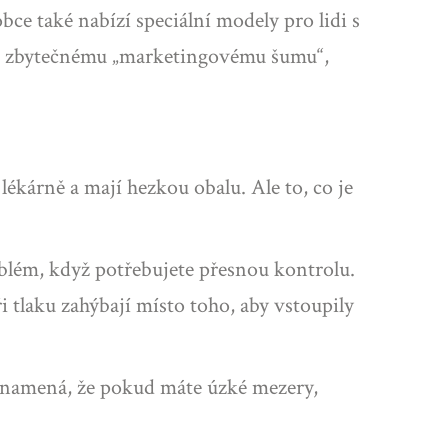
obce také nabízí speciální modely pro lidi s
je zbytečnému „marketingovému šumu“,
ékárně a mají hezkou obalu. Ale to, co je
oblém, když potřebujete přesnou kontrolu.
ři tlaku zahýbají místo toho, aby vstoupily
o znamená, že pokud máte úzké mezery,