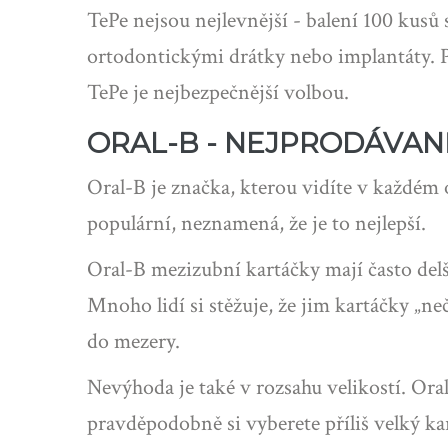
TePe nejsou nejlevnější - balení 100 kusů s
ortodontickými drátky nebo implantáty. 
TePe je nejbezpečnější volbou.
ORAL-B - NEJPRODÁVANĚ
Oral-B je značka, kterou vidíte v každém 
populární, neznamená, že je to nejlepší.
Oral-B mezizubní kartáčky mají často delš
Mnoho lidí si stěžuje, že jim kartáčky „neč
do mezery.
Nevýhoda je také v rozsahu velikostí. Ora
pravděpodobně si vyberete příliš velký ka