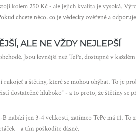
tojí kolem 250 Kč - ale jejich kvalita je vysoká. Výr
Pokud chcete něco, co je vědecky ověřené a odporu
JŠÍ, ALE NE VŽDY NEJLEPŠÍ
obchodě. Jsou levnější než TePe, dostupné v každém l
í rukojeť a štětiny, které se mohou ohýbat. To je pr
istí dostatečně hluboko“ - a to proto, že štětiny se p
l-B nabízí jen 3-4 velikosti, zatímco TePe má 11. T
rtáček - a tím poškodíte dásně.