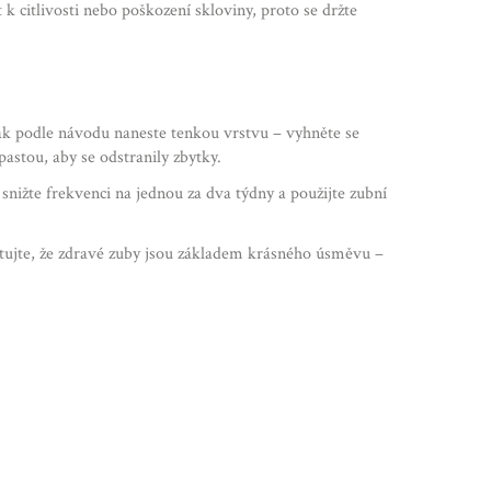
 citlivosti nebo poškození skloviny, proto se držte
 Pak podle návodu naneste tenkou vrstvu – vyhněte se
astou, aby se odstranily zbytky.
 snižte frekvenci na jednou za dva týdny a použijte zubní
atujte, že zdravé zuby jsou základem krásného úsměvu –