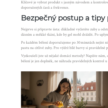
Klíčové je vybrat produkt s jasným návodem a kontrolova
doporučených časů a frekvence.
Bezpečný postup a tipy
Nejprve si připravte ústa: důkladně vyčistěte zuby a ods
dásním a měkké tkáni, kde by gel mohl dráždit. Po uplynu
Po každém bělení doporučujeme po 30 minutách nejíst nic, 
pastu na citlivé zuby. Pro výdrž bílé barvy si pravidelně 
Vyzkoušeli jste už nějaké domácí metody? Napište nám, 
bělení je jen doplněk, ne náhrada pravidelných kontrol u