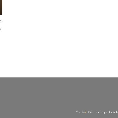
25
e
O nás
Obchodní podmínk