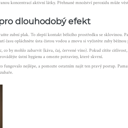
nou koncentrací aktivní látky. Přehnané množství peroxidu může vést k
 pro dlouhodobý efekt
traňte zubní plak. To zlepší kontakt bělicího prostředku se sklovinou.
tí času opláchněte ústa čistou vodou a znovu si vyčistěte zuby běžnou p
co by mohlo zabarvit (káva, čaj, červené víno). Pokud cítíte citlivost,
provádějte ústní hygienu a omezte potraviny, které skvrní.
co fungovalo nejlépe, a pomozte ostatním najít ten pravý postup. Pam
 zubaře.