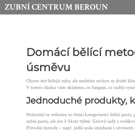
ZUBNÍ CENTRUM BEROUN
Domácí bělící meto
úsměvu
Chcete mít bělejší zuby, ale nechtěte utrácet za drahé 
V tomto článku vám ukážeme, co funguje, co raději vyne
Jednoduché produkty, k
Nejčastěji se setkáme se třemi kategoriemi: bělící pasty, 
zubní pastu, ale jen 2‑3 krát týdně. Gelové sady s vodíko
Přírodní metody – např. jedlá soda smíchaná s citronem n