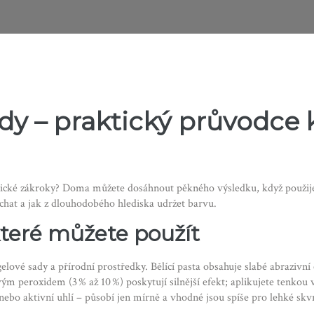
dy – praktický průvodce 
klinické zákroky? Doma můžete dosáhnout pěkného výsledku, když použije
chat a jak z dlouhodobého hlediska udržet barvu.
teré můžete použít
gelové sady a přírodní prostředky. Bělící pasta obsahuje slabé abrazivní č
vým peroxidem (3 % až 10 %) poskytují silnější efekt; aplikujete tenkou
ebo aktivní uhlí – působí jen mírně a vhodné jsou spíše pro lehké skv