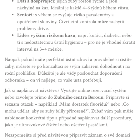
Děti a dospívající
: jejich zuby rostou rychle a jsou
náchylné na kaz. Ideální je každé 4–6 týdnů během růstu.
Senioři
: s věkem se zvyšuje riziko paradentózy a
opotřebení skloviny. Čtvrtletní kontrola může zachytit
problémy dříve.
Lidé s vyšším rizikem kazu
, např. kuřáci, diabetici nebo
ti s nedostatečnou ústní hygienou – pro ně je vhodné zkrátit
interval na 3–4 měsíce.
Naopak pokud máte perfektní ústní zdraví a pravidelně si čistíte
zuby, můžete se po konzultaci se svým zubařem dohodnout i na
roční prohlídku. Důležité je ale vždy poslouchat doporučení
odborníka – on ví nejlépe, co vaše ústa potřebují.
Jak si naplánovat návštěvu? Využijte online rezervační systém
nebo zavolejte přímo do
Zubního centra Beroun
. Připravte si
seznam otázek – například „Mám dostatek fluoridu?“ nebo „Co
mohu udělat, aby se zuby bílily přirozeně?“. Zubař vám pak může
nabídnout konkrétní tipy a případně naplánovat další procedury,
jako je ultrazvukové čištění nebo ošetření pastélami.
Nezapomeňte si před návštěvou připravit záznam o své domácí