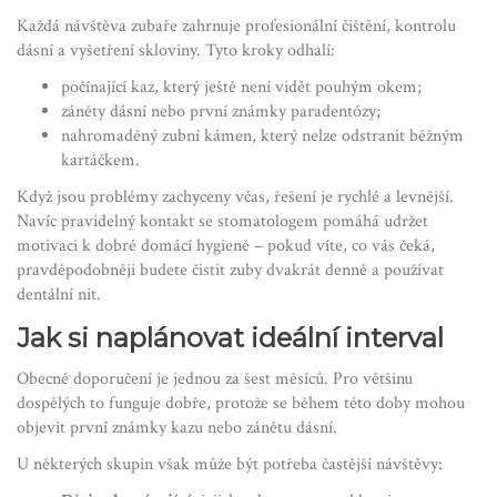
Každá návštěva zubaře zahrnuje profesionální čištění, kontrolu
dásní a vyšetření skloviny. Tyto kroky odhalí:
počínající kaz, který ještě není vidět pouhým okem;
záněty dásní nebo první známky paradentózy;
nahromaděný zubní kámen, který nelze odstranit běžným
kartáčkem.
Když jsou problémy zachyceny včas, řešení je rychlé a levnější.
Navíc pravidelný kontakt se stomatologem pomáhá udržet
motivaci k dobré domácí hygieně – pokud víte, co vás čeká,
pravděpodobněji budete čistit zuby dvakrát denně a používat
dentální nit.
Jak si naplánovat ideální interval
Obecné doporučení je jednou za šest měsíců. Pro většinu
dospělých to funguje dobře, protože se během této doby mohou
objevit první známky kazu nebo zánětu dásní.
U některých skupin však může být potřeba častější návštěvy: