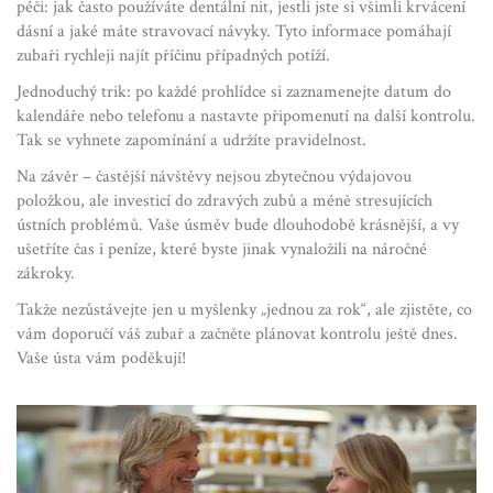
péči: jak často používáte dentální nit, jestli jste si všimli krvácení
dásní a jaké máte stravovací návyky. Tyto informace pomáhají
zubaři rychleji najít příčinu případných potíží.
Jednoduchý trik: po každé prohlídce si zaznamenejte datum do
kalendáře nebo telefonu a nastavte připomenutí na další kontrolu.
Tak se vyhnete zapomínání a udržíte pravidelnost.
Na závěr – častější návštěvy nejsou zbytečnou výdajovou
položkou, ale investicí do zdravých zubů a méně stresujících
ústních problémů. Vaše úsměv bude dlouhodobě krásnější, a vy
ušetříte čas i peníze, které byste jinak vynaložili na náročné
zákroky.
Takže nezůstávejte jen u myšlenky „jednou za rok“, ale zjistěte, co
vám doporučí váš zubař a začněte plánovat kontrolu ještě dnes.
Vaše ústa vám poděkují!