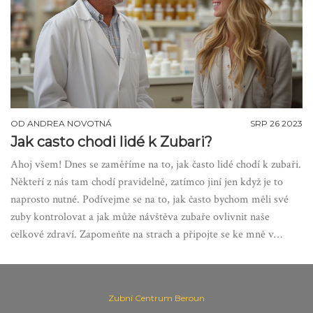
OD
ANDREA NOVOTNÁ
SRP 26 2023
Jak casto chodi lidé k Zubari?
Ahoj všem! Dnes se zaměříme na to, jak často lidé chodí k zubaři.
Někteří z nás tam chodí pravidelně, zatímco jiní jen když je to
naprosto nutné. Podívejme se na to, jak často bychom měli své
zuby kontrolovat a jak může návštěva zubaře ovlivnit naše
celkové zdraví. Zapomeňte na strach a připojte se ke mně v
tomto zajímavém tématu!
Zubní Centrum Beroun