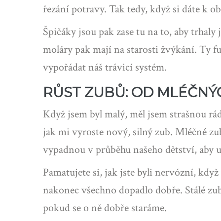
řezání potravy. Tak tedy, když si dáte k o
Špičáky jsou pak zase tu na to, aby trhaly 
moláry pak mají na starosti žvýkání. Ty f
vypořádat náš trávicí systém.
RŮST ZUBŮ: OD MLÉČNÝ
Když jsem byl malý, měl jsem strašnou rád,
jak mi vyroste nový, silný zub. Mléčné zu
vypadnou v průběhu našeho dětství, aby 
Pamatujete si, jak jste byli nervózní, kdy
nakonec všechno dopadlo dobře. Stálé zuby
pokud se o ně dobře staráme.