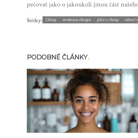
pečovat jako o jakoukoli jinou část našeh
Štítky:
Chrup
struktura chrupu
péče o chrup
zdraví 
PODOBNÉ ČLÁNKY