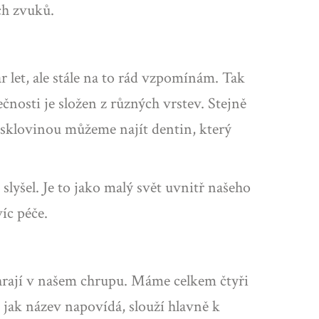
ch zvuků.
 let, ale stále na to rád vzpomínám. Tak
ečnosti je složen z různých vrstev. Stejně
d sklovinou můžeme najít dentin, který
lyšel. Je to jako malý svět uvnitř našeho
íc péče.
 hrají v našem chrupu. Máme celkem čtyři
 jak název napovídá, slouží hlavně k