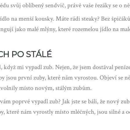
bědu svůj oblíbený sendvič, právě vaše řezáky se o něj
jídlo na menší kousky. Máte rádi steaky? Bez špičáků 
ungují jako malé mlýny, které rozemelou jídlo na mal
CH PO STÁLÉ
 když mi vypadl zub. Nejen, že jsem dostával peníze o
by jsou první zuby, které nám vyrostou. Objeví se 
uvolnily místo novým, stálým zubům.
ž vám poprvé vypadl zub? Jak jste se báli, že nový zu
, které nám vyrostly místo mléčných, jsou silné a o