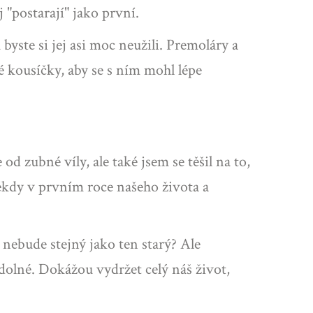
 "postarají" jako první.
byste si jej asi moc neužili. Premoláry a
é kousíčky, aby se s ním mohl lépe
d zubné víly, ale také jsem se těšil na to,
někdy v prvním roce našeho života a
b nebude stejný jako ten starý? Ale
dolné. Dokážou vydržet celý náš život,