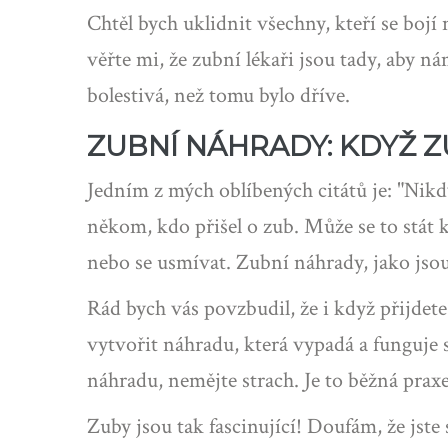
Chtěl bych uklidnit všechny, kteří se bo
věřte mi, že zubní lékaři jsou tady, aby 
bolestivá, než tomu bylo dříve.
ZUBNÍ NÁHRADY: KDYŽ Z
Jedním z mých oblíbených citátů je: "Nikdy
někom, kdo přišel o zub. Může se to stát
nebo se usmívat. Zubní náhrady, jako jso
Rád bych vás povzbudil, že i když přijdet
vytvořit náhradu, která vypadá a funguje 
náhradu, nemějte strach. Je to běžná prax
Zuby jsou tak fascinující! Doufám, že js