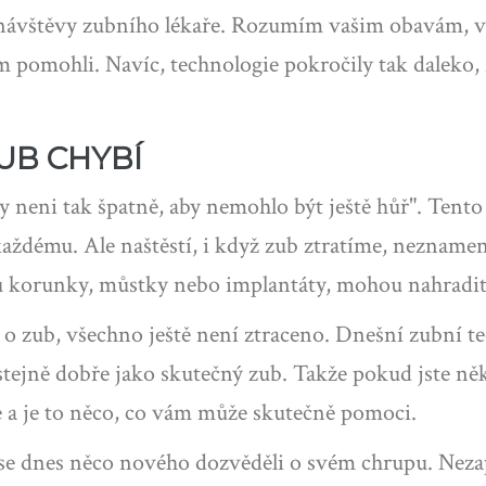
jí návštěvy zubního lékaře. Rozumím vašim obavám, 
nám pomohli. Navíc, technologie pokročily tak dalek
UB CHYBÍ
 neni tak špatně, aby nemohlo být ještě hůř". Tento 
 každému. Ale naštěstí, i když zub ztratíme, neznam
u korunky, můstky nebo implantáty, mohou nahradit 
e o zub, všechno ještě není ztraceno. Dnešní zubní t
stejně dobře jako skutečný zub. Takže pokud jste něk
e a je to něco, co vám může skutečně pomoci.
te se dnes něco nového dozvěděli o svém chrupu. Nez