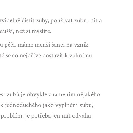
idelně čistit zuby, používat zubní nit a
ušší, než si myslíte.
ou péči, máme menší šanci na vznik
é se co nejdříve dostavit k zubnímu
lest zubů je obvykle znamením nějakého
tak jednoduchého jako vyplnění zubu,
ý problém, je potřeba jen mít odvahu