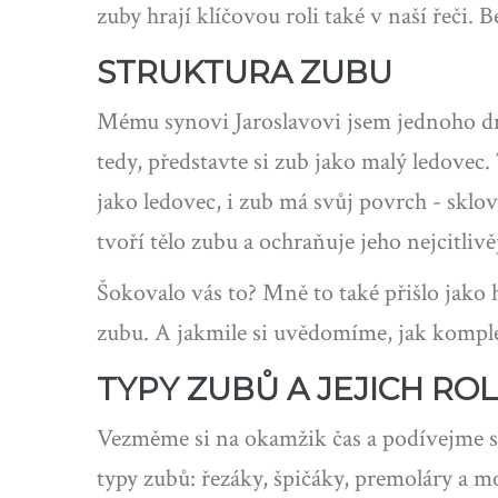
zuby hrají klíčovou roli také v naší řeči
STRUKTURA ZUBU
Mému synovi Jaroslavovi jsem jednoho dne 
tedy, představte si zub jako malý ledovec. 
jako ledovec, i zub má svůj povrch - sklov
tvoří tělo zubu a ochraňuje jeho nejcitlivěj
Šokovalo vás to? Mně to také přišlo jako 
zubu. A jakmile si uvědomíme, jak komple
TYPY ZUBŮ A JEJICH RO
Vezměme si na okamžik čas a podívejme se
typy zubů: řezáky, špičáky, premoláry a m