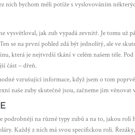
. Bez nich bychom měli potíže s vyslovováním některý
vysvětloval, jak zub vypadá zevnitř. Je tomu už pár
Ten se na první pohled zdá být jednolitý, ale ve skut
inu, která je nejtvrdší tkání v celém našem těle. Po
ší část – dřeň.
hodně vzrušující informace, když jsem o tom poprvé s
xní naše zuby skutečně jsou, začneme jim věnovat v
LE
 podrobněji na různé typy zubů a na to, jakou roli
oláry. Každý z nich má svou specifickou roli. Řezáky,