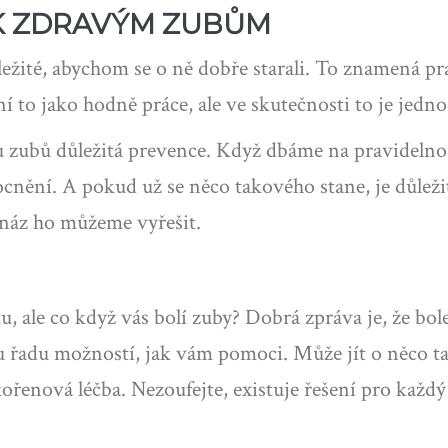
 K ZDRAVÝM ZUBŮM
ežité, abychom se o ně dobře starali. To znamená prav
 to jako hodně práce, ale ve skutečnosti to je jednod
i u zubů důležitá prevence. Když dbáme na pravideln
ění. A pokud už se něco takového stane, je důležit
snáz ho můžeme vyřešit.
, ale co když vás bolí zuby? Dobrá zpráva je, že bo
lou řadu možností, jak vám pomoci. Může jít o něco 
ořenová léčba. Nezoufejte, existuje řešení pro každ