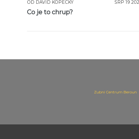
OD
DAVID KOPECKÝ
SRP 19 20
Co je to chrup?
Zubní Centrum Beroun